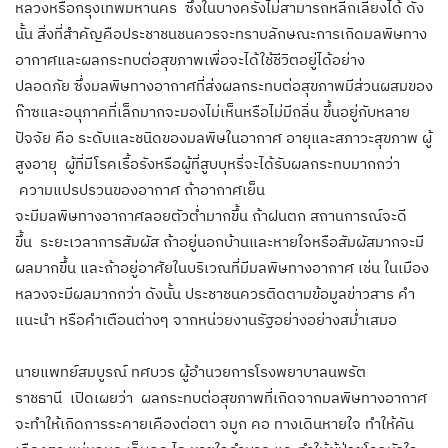
หลวงหรือกรุงเทพมหานคร ซึ่งในบางครั้งไม่สามารถหลีกเลี่ยงได้ ดัง
นั้น สิ่งที่สำคัญคือประชาชนชนควรจะทราบลักษณะการเกิดมลพิษทาง
อากาศและผลกระทบต่อสุขภาพเพื่อจะได้ใช้ชีวิตอยู่ได้อย่าง
ปลอดภัย ซึ่งมลพิษทางอากาศที่ส่งผลกระทบต่อสุขภาพมีส่วนผสมของ
ก๊าซและอนุภาคที่เล็กมากจะมองไม่เห็นหรือไม่มีกลิ่น ขึ้นอยู่กับหลาย
ปัจจัย คือ ระดับและชนิดของมลพิษในอากาศ อายุและสภาวะสุข​ภาพ ผู้
สูงอายุ ผู้ที่มีโรคเรื้อรังหรือผู้ที่สูบบุหรี่จะได้รับผลกระทบมากกว่า
ความแปรปรวนของอากาศ ถ้าอากาศเย็น
จะมีมลพิษทางอากาศลอยตัวต่ำมากขึ้น ถ้าฝนตก สถานการณ์จะดี
ขึ้น ระยะเวลาการสัมผัส ถ้าอยู่นอกบ้านและหายใจหรือสัมผัสมากจะมี
ผลมากขึ้น และถ้าอยู่อาศัยในบริเวณที่มีมลพิษทางอากาศ เช่น ในเมือง
หลวงจะมีผลมากกว่า ดังนั้น ประชาชนควรติดตามข้อมูลข่าวสาร คำ
แนะนำ หรือคำเตือนต่างๆ จากหน่วยงานรัฐอย่างอย่างสม่ำเสมอ
นายแพทย์สมบูรณ์ ทศบวร ผู้อำนวยการโรงพยาบาลนพรัต
ราชธานี เปิดเผยว่า ผลกระทบต่อสุขภาพที่เกิดจากมลพิษทางอากาศ
จะทำให้เกิดการระคายเคืองต่อตา จมูก คอ ทางเดินหายใจ ทำให้คัน