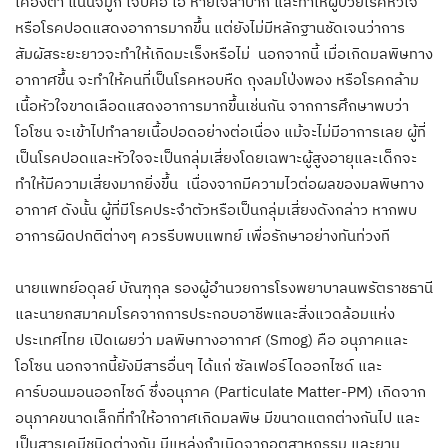
เคืองตา แน่นจมูก เจ็บคอ ไอ หายใจลำบาก และทำให้ผู้ป่วยโรคหัวใจ
หรือโรคปอดแสดงอาการมากขึ้น แต่ยังไม่มีหลักฐานชัดเจนว่าการ
สัมผัสระยะยาวจะทำให้เกิดมะเร็งหรือไม่ นอกจากนี้ เมื่อเกิดมลพิษทาง
อากาศขึ้น จะทำให้คนที่เป็นโรคหอบหืด ถุงลมโป่งพอง หรือโรคกล้าม
เนื้อหัวใจขาดเลือดแสดงอาการมากขึ้นเช่นกัน จากการศึกษาพบว่า
โอโซน จะเข้าไปทำลายเนื้อปอดอย่างต่อเนื่อง แม้จะไม่มีอาการเลย ผู้ที่
เป็นโรคปอดและหัวใจจะเป็นกลุ่มเสี่ยงโดยเฉพาะผู้สูงอายุและเด็กจะ
ทำให้มีความเสี่ยงมากยิ่งขึ้น เนื่องจากมีความไวต่อผลของมลพิษทาง
อากาศ ดังนั้น ผู้ที่มีโรคประจำตัวหรือเป็นกลุ่มเสี่ยงดังกล่าว หากพบ
อาการผิดปกติต่างๆ ควรรีบพบแพทย์ เพื่อรักษาอย่างทันท่วงที
นายแพทย์อดุลย์ บัณฑุกุล รองผู้อำนวยการโรงพยาบาลนพรัตราชธานี
และนายกสมาคมโรคจากการประกอบอาชีพและสิ่งแวดล้อมแห่ง
ประเทศไทย เปิดเผยว่า มลพิษทางอากาศ (Smog) คือ อนุภาคและ
โอโซน นอกจากนี้ยังมีสารอื่นๆ ได้แก่ ซัลเฟอร์ไดออกไซด์ และ
คาร์บอนมอนออกไซด์ ซึ่งอนุภาค (Particulate Matter-PM) เกิดจาก
อนุภาคขนาดเล็กที่ทำให้อากาศเกิดมลพิษ มีขนาดแตกต่างกันไป และ
เป็นสารเคมีชนิดต่างกัน มีแหล่งกำเนิดจากอุตสาหกรรม และยาน