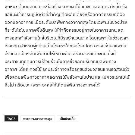
พาหนะ ฝุ่นบนถนน การก่อสร้าง การเผาไม้ และการเกษตร ดังนั้น จึง
ขอแนะนำการปฏิบัติตัวที่สำคัญ คือหลีกเลี่ยงหรือลดกิจกรรมที่ต้อง
ออกนอกอาคาร เมื่อระดับมลพิษทางอากาศสูง โดยเฉพาะในช่วงบ่าย
ที่ระดับโอโซนภาคพื้นดินสูง ให้ทำกิจกรรมอยู่ภายในอาคารแทน ลด
การออกกำลังกายใกล้บริเวณที่มีรถจำนวนมาก โดยเฉพาะในช่วงเวลา
เร่งด่วน สำหรับผู้ที่ป่วยเป็นโรคหัวใจหรือโรคปอด ควรปรึกษาแพทย์
ถึงวิธีการป้องกันเพิ่มเติมให้เหมาะกับวิถีชีวิตของแต่ละคน ทั้งนี้
ประชาชนทุกคนควรมีส่วนร่วมในการช่วยลดปริมาณมลพิษทาง
อากาศ ได้แก่ ควรใช้ รถประจำทางหรือรถขนส่งมวลชนแทนรถส่วนตัว
เพื่อลดมลพิษทางอากาศลดการใช้พลังงานในบ้าน และไม่ควรเผาใบไม้
กิ่งไม้ หรือขยะ เพราะจะก่อให้เกิดมลพิษทางอากาศได้
TAGS
กระทรวงสาธารณสุข
เป็นประเด็น