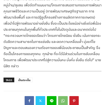
หมู่บ้าน/ชุมชน เพื่อจัดทำแผนงาน/
โครงการเสนอตามกรอบการพัฒนา
คุ
ณภาพชีวิตและความเป็นอยู่ (การพัฒนาเศรษฐกิจฐานราก การ
พัฒนาเชิงพื้นที่ และการปฏิรูปโครงสร้างการผลิ
ตภาคการเกษตร)
เพื่อนำไปสู่การพัฒนาอย่างยั่
งยืน ซึ่งจะเป็นประโยชน์อย่างยิ่งต่
อพี่น้อง
ประชาชนทุกคนในทุกพื้
นที่ทั่วประเทศทั้งในปัจจุบั
นและอนาคตต่อไป
“กระทรวงมหาดไทยขอเรียนว่า โครงการไทยนิยม ยั่งยืน เน้นการยกระ
ดับขี
ดความสามารถในการแข่งขัน และลดความเหลื่อมล้ำ มุ่งแก้ไข
ปัญหาและตอบสนองความต้
องการของพี่น้องประชาชนเป็นสำคั
ญ จึง
ถือเป็นโครงการของทุกคน ทุกฝ่าย ที่จะได้มีส่วนร่วมในการขับเคลื่
อน
โครงการ เพื่อพัฒนาประเทศไปสู่ความมั่
นคง มั่งคั่ง ยั่งยืน ต่อไป” นาย
นิสิต กล่าว
TAGS
เป็นประเด็น