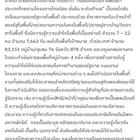
อำเภอ โดยมีทีมระดับตำบล ที่เรียกว่า “ทีมขับเคลื่อนการพั
ฒนา
ประเทศไทยตามโครงการไทยนิยม ยั่งยืน ระดับตำบล” เป็นกลไกขับ
เคลื่อนงานของรั
ฐบาลในพื้นที่ ประกอบด้วย ข้าราชการหรือเจ้าหน้าที่
ของรั
ฐในพื้นที่/หน่วยงานความมั่
นคงในพื้นที่/ปราชญ์ชาวบ้าน/จิ
ตอา
สาในพื้นที่ ซึ่งมีความรู้ความเข้าใจในพื้
นที่เป็นอย่างดี จำนวน 7 – 12
คน จำนวน 7,663 ทีม ลงไปในพื้นที่เป้าหมาย ทั่วประเทศ จำนวน
83,151 หมู่บ้าน/ชุมชน 76 จังหวัด 878 อำเภอ และกรุงเทพมหานคร
โดยจะดำเนินการลงพื้นที่หมู่บ้
านละ 4 ครั้ง เพื่อการสร้างการรับรู้
ความเข้าใจให้กับประชาชนถึ
งการทำงานของรัฐบาล แผนงาน/
โครงการ และงบประมาณที่หน่วยงานต่าง ๆ ลงไปดำเนินการในพื้นที่
รวมทั้งส่งเสริมให้ประชาชนนำหลั
กปรัชญาของเศรษฐกิจพอเพียงมาใช้
ในการดำเนินชีวิต ตลอดจนชี้แจงองค์ความรู้สำคัญที่
ประชาชนควรรับ
รู้รับทราบ เช่น ความรู้เรื่องสิทธิ/หน้าที่/
กฎหมายเพื่อการเป็นพลเมืองที่
ดี ความรู้เรื่องกลไกการบริ
หารราชการแผ่นดินและการบริ
หารงบ
ประมาณ ความรู้เกี่ยวกั
บการปกครองในระบอบประชาธิปไตยอั
นมีพระ
มหากษัตริย์ ทรงเป็นประมุข หลักธรรมาภิบาล และความรู้เกี่ยวกับ
เทคโนโลยี เป็นต้น นอกจากนี้ ยังส่งเสริมให้ประชาชนได้ร่วมกั
นวิ
เคราะห์ปัญหาความเดือดร้อน และค้นหาความต้องการของประชาชน/