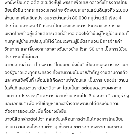
พายัพ ปั้นเกตุ อดีต ส.ส.สิงห์บุรี พรรคเพื่อไทย กล่าวถึงโครงการไทย
นิยมยั่งยืน ว่ากระทรวงมหาดไทย จัดงบประมาณแผ่นดินสูงถึง 2,000
ล้านบาท เพื่อเรียกประชุมชาวบ้านกว่า 80,000 หมู่บ้าน 10 เรื่อง 4
ประเด็น มีภารกิจ 10 เรื่อง เป็นเรื่องที่กรมการปกครอง กระทรวง
มหาดไทยทำอยู่แล้วแต่
ภาระตกที่อำเภอ ต้องให้กำนันผู้ใหญ่บ้านเกณฑ์
คนทุกหมู่บ้านมาประชุมให้ได้ โดยเฉพาะผู้มีบัตรคนจน มีการจ่ายค่า
วิทยากร และเลี้ยงอาหารกลางวันชาวบ้านหั
วละ 50 บาท เป็นการใช้งบ
ประมาณที่ไม่คุ้มค่
า
นายนิสิตกล่าวว่า โครงการ “ไทยนิยม ยั่งยืน” เป็นการบูรณาการงานข
องรั
ฐบาลและทุกกระทรวง ทั้งงานตามนโยบายสำคัญ งานตามภารกิจ
และงานเชิงพื้นที่ เพื่อไม่ให้เกิดความซ้ำซ้
อนและเป็นภาระของประชาชน
ในพื้
นที่ แผนงานระดับชาติต่างๆ โดยเป็นการต่อยอดขยายผลจาก
“แนวคิดประชารัฐ” และการมีส่วนร่วม เกิดเป็น 3 ประสาน “ราษฎร์ รัฐ
และเอกชน” เพื่อแก้ไขปัญหาและสร้างการพั
ฒนาได้ตรงกับความ
ต้องการของแต่
ละพื้นที่อย่างยั่งยืน
นายนิสิตกล่าวต่อไปว่า กลไกขับเคลื่อนการดำเนิ
นโครงการไทยนิยม
ยั่งยืน อาศัยกลไกระดับต่าง ๆ ทั้งระดับชาติ ระดับจังหวัด และระดับ