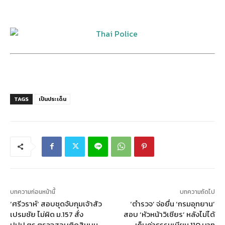
TAGS
เป็นประเด็น
บทความก่อนหน้านี้
บทความถัดไป
‘ศรีวราห์’ สอบชุดจับกุมเจ้าสัว
‘ตำรวจ’ จ่อยื่น ‘กรมอุทยาน’
เปรมชัย ไม่ผิด ม.157 สั่ง
สอบ ‘หัวหน้าวิเชียร’ หลังไม่ได้
ปปป.ตร.ตรวจสอบติดสินบน
เก็บค่าธรรมเนียม 110 บาท