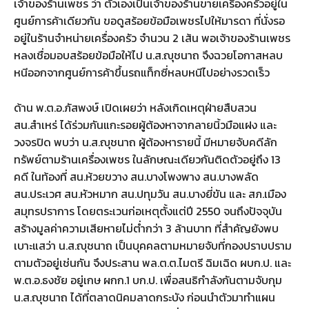
เจ้าของร้านเพชร ว่า ตัวเองเป็นเจ้าของร้านขายเครื่องครัวอยู่ใน
ศูนย์การค้าเดียวกัน ขอดูสร้อยข้อมือเพชรไปให้มารดา ที่นั่งรอ
อยู่ในร้านจำหน่ายเครื่องครัว จำนวน 2 เส้น พอเจ้าของร้านเพชร
หลงเชื่อมอบสร้อยข้อมือให้ไป น.ส.ญุชนาถ จึงฉวยโอกาสหลบ
หนีออกจากศูนย์การค้าขึ้นรถแท็กซี่หลบหนีไปอย่างรวดเร็ว
ด้าน พ.ต.อ.ภัสพงษ์ เปิดเผยว่า หลังเกิดเหตุฝ่ายสืบสวน
สน.สำเหร่ ได้ร่วมกันแกะรอยผู้ต้องหาจากลายนิ้วมือแฝง และ
วงจรปิด พบว่า น.ส.ญุชนาถ ผู้ต้องหารายนี้ มีหมายจับคดีลัก
ทรัพย์ตามร้านเครื่องเพชร ในลักษณะเดียวกันติดตัวอยู่ถึง 13
คดี ในท้องที่ สน.ห้วยขวาง สน.บางโพงพาง สน.บางพลัด
สน.ประเวศ สน.หัวหมาก สน.ปทุมวัน สน.บางยี่ขัน และ สภ.เมือง
สมุทรปราการ โดยตระเวนก่อเหตุตั้งแต่ปี 2550 จนถึงปัจจุบัน
สร้างมูลค่าความเสียหายไม่ต่ำกว่า 3 ล้านบาท ที่สำคัญยังพบ
เบาะแสว่า น.ส.ญุชนาถ เป็นบุคคลตามหมายจับที่กองปราบปราม
ตามตัวอยู่เช่นกัน จึงประสาน พล.ต.ต.ไมตรี ฉิมเฉิด ผบก.ป. และ
พ.ต.อ.ธงชัย อยู่เกษ ผกก.1 บก.ป. เพื่อสนธิกำลังกันตามจับกุม
น.ส.ญุชนาถ ได้ที่ตลาดนิคมลาดกระบัง ก่อนนำตัวมาทำแผน