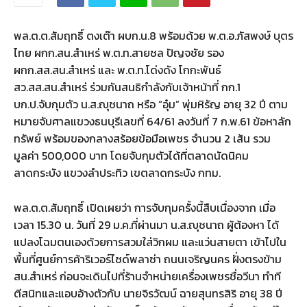
พล.ต.ต.สัมฤทธิ์ ตงเต๊า ผบก.น.8 พร้อมด้วย พ.ต.อ.ภัสพงษ์ บุตร
ไทย ผกก.สน.สำเหร่ พ.ต.ท.สายชล ปัญจชัย รอง
ผกก.สส.สน.สำเหร่ และ พ.ต.ท.โด่งดัง โกกะพันธ์
สว.สส.สน.สำเหร่ ร่วมกันสนธิกำลังกับเจ้าหน้าที่ กก.1
บก.ป.จับกุมตัว น.ส.ญุชนาถ หรือ “อุ๋ม” พุ่มหิรัญ อายุ 32 ปี ตาม
หมายจับศาลแขวงธนบุรีเลขที่ 64/61 ลงวันที่ 7 ก.พ.61 ข้อหาลัก
ทรัพย์ พร้อมของกลางสร้อยข้อมือเพชร จำนวน 2 เส้น รวม
มูลค่า 500,000 บาท โดยจับกุมตัวได้ที่ตลาดนัดนิคม
ลาดกระบัง แขวงลำประทิว เขตลาดกระบัง กทม.
พล.ต.ต.สัมฤทธิ์ เปิดเผยว่า การจับกุมครั้งนี้สืบเนื่องจาก เมื่อ
เวลา 15.30 น. วันที่ 29 ม.ค.ที่ผ่านมา น.ส.ญุชนาถ ผู้ต้องหา ได้
แปลงโฉมตนเองด้วยการสวมใส่วิกผม และแว่นสายตา เข้าไปใน
พื้นที่ศูนย์การค้าริเวอร์ไซด์พลาซ่า ถนนเจริญนคร ฝั่งตรงข้าม
สน.สำเหร่ ก่อนจะเดินไปที่ร้านจำหน่ายเครื่องเพชรชื่อวีนา ทำที
ตีสนิทและแอบอ้างตัวกับ นายจิรวัฒน์ ฉายสุนทรสิริ อายุ 38 ปี