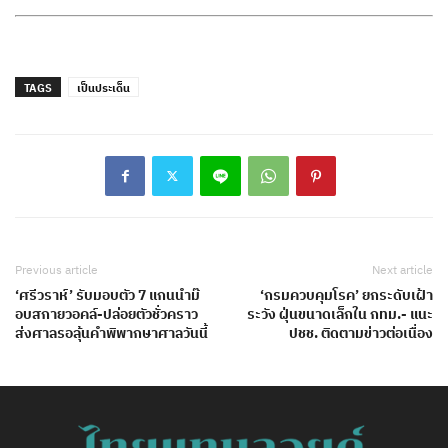
TAGS
เป็นประเด็น
Previous article
Next article
‘ศรีวราห์’ รับมอบตัว 7 แกนนำม๊
‘กรมควบคุมโรค’ ยกระดับเฝ้า
อบสกายวอคล์-ปล่อยตัวชั่วคราว
ระวัง ฝุ่นขนาดเล็กใน กทม.- แนะ
ส่งศาลรอลุ้นคำพิพากษาศาลวันนี้
ปชช. ติดตามข่าวต่อเนื่อง