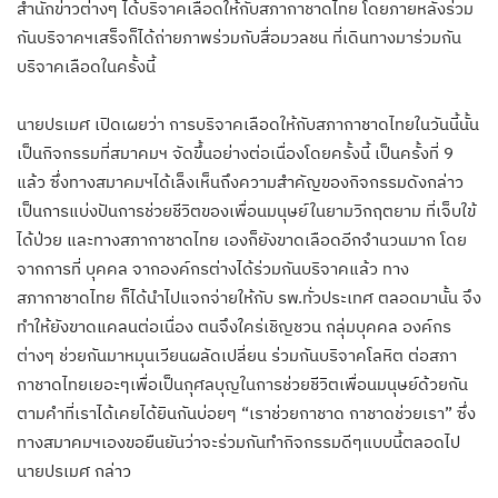
สำนักข่าวต่างๆ ได้บริจาคเลือดให้กับสภากาชาดไทย โดยภายหลังร่วม
กันบริจาคฯเสร็จก็ได้ถ่ายภาพร่วมกับสื่อมวลชน ที่เดินทางมาร่วมกัน
บริจาคเลือดในครั้งนี้
นายปรเมศ เปิดเผยว่า การบริจาคเลือดให้กับสภากาชาดไทยในวันนี้นั้น
เป็นกิจกรรมที่สมาคมฯ จัดขึ้นอย่างต่อเนื่องโดยครั้งนี้ เป็นครั้งที่ 9
แล้ว ซึ่งทางสมาคมฯได้เล็งเห็นถึงความสำคัญของกิจกรรมดังกล่าว
เป็นการแบ่งปันการช่วยชีวิตของเพื่อนมนุษย์ในยามวิกฤตยาม ที่เจ็บใข้
ได้ป่วย และทางสภากาชาดไทย เองก็ยังขาดเลือดอีกจำนวนมาก โดย
จากการที่ บุคคล จากองค์กรต่างได้ร่วมกันบริจาคแล้ว ทาง
สภากาชาดไทย ก็ได้นำไปแจกจ่ายให้กับ รพ.ทั่วประเทศ ตลอดมานั้น จึง
ทำให้ยังขาดแคลนต่อเนื่อง ตนจึงใคร่เชิญชวน กลุ่มบุคคล องค์กร
ต่างๆ ช่วยกันมาหมุนเวียนผลัดเปลี่ยน ร่วมกันบริจาคโลหิต ต่อสภา
กาชาดไทยเยอะๆเพื่อเป็นกุศลบุญในการช่วยชีวิตเพื่อนมนุษย์ด้วยกัน
ตามคำที่เราได้เคยได้ยินกันบ่อยๆ “เราช่วยกาชาด กาชาดช่วยเรา” ซึ่ง
ทางสมาคมฯเองขอยืนยันว่าจะร่วมกันทำกิจกรรมดีๆแบบนี้ตลอดไป
นายปรเมศ กล่าว