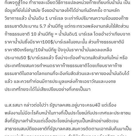
ที่เพจกูสู้โกง ทำรายละเอียดวิธีการแปลงหน่วยก๊าซเทียบกับน้ำมัน เป็น
ข้อมูลที่ยังไม่ล้าสมัย จึงขอนำมาลงให้ได้อ่านกันอีกครั้ง ตามหลัก
วิชาการแล้ว น้ำมันดิบ 1 บาร์เรล จะเท่ากับปริมาณความร้อนของก๊าซ
ธรรมชาติประมาณ 5.7 ล้านบีทียู แต่กระทรวงพลังงานกลับใช้สัดส่วน
ก๊าซธรรมชาติ 10 ล้านบีทียู = น้ำมันดิบ1 บาร์เรล โดยอ้างว่าเทียบจาก
ราคาน้ำมันซึ่งมีราคา100$/บาร์เรลในขณะนั้น ส่วนก๊าซธรรมชาติมี
ราคา80เหรียญ/10ล้านบีทียู ปัจจุบันราคาน้ำมันลดลงเหลือ
ประมาณ50 $/บาร์เรลแล้ว จึงน่าจะต้องคำนวณสัดส่วนกันใหม่ หรือ
ประเทศไทยสมควรกำหนดราคาก๊าซธรรมชาติโดยเทียบราคาก๊าซ
ธรรมชาติในตลาดโลกแทนที่จะอิงกับสัดส่วนและราคาของน้ำมันดิบได้
แล้ว และควรทำก่อนมีการประมูลแหล่งก๊าซเอราวัณและบงกช
ประเทศไทยจะได้ไม่เสียเปรียบอย่างที่เคยเป็นมา
น.ส.รสนา กล่าวต่อไปว่า รัฐบาลคสช.อยู่มาจะครบ4ปี แต่เรื่อง
พลังงานไม่มีอะไรคืบหน้าในทางที่เป็นประโยชน์กับประเทศและประชาชน
สิ่งที่รัฐบาลทำล้วนแต่เอื้อประโยชน์กลุ่มทุนเป็นหลักอย่างชัดเจน
สาธารณสมบัติของชาติที่รัฐบาลคสช.สมควรติดตามเอากลับคืนมาเป็น