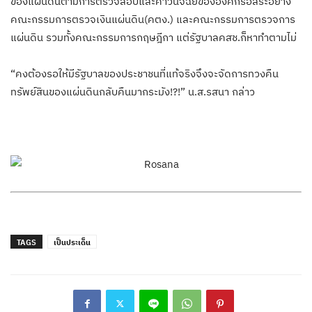
ของแผ่นดินตามการตรวจสอบและคำวินิจฉัยขององค์กรอิสระอย่าง
คณะกรรมการตรวจเงินแผ่นดิน(คตง.) และคณะกรรมการตรวจการ
แผ่นดิน รวมทั้งคณะกรรมการกฤษฎีกา แต่รัฐบาลคสช.ก็หาทำตามไม่
“คงต้องรอให้มีรัฐบาลของประชาชนที่แท้จริงจึงจะจัดการทวงคืน
ทรัพย์สินของแผ่นดินกลับคืนมากระมัง!?!” น.ส.รสนา กล่าว
TAGS
เป็นประเด็น