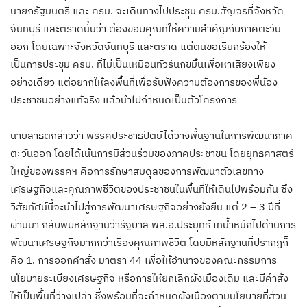
นายกรัฐมนตรี และ ครม. จะเดินทางไปประชุม ครม.สัญจรที่จังหวัด
จันทบุรี และตราดนั้นว่า ต้องขอบคุณที่ให้ความสำคัญกับภาคตะวัน
ออก โดยเฉพาะจังหวัดจันทบุรี และตราด แต่ตนขอเรียกร้องให้
เป็นการประชุม ครม. ที่ไม่เป็นเหมือนทัวร์นกขมิ้นเพื่อหาเสียงเพียง
อย่างเดียว แต่อยากให้ลงพื้นที่เพื่อรับฟังความต้องการของพี่น้อง
ประชาชนอย่างแท้จริง แล้วนำไปกำหนดเป็นตัวโครงการ
นายสาธิตกล่าวว่า พรรคประชาธิปัตย์ได้วางพื้นฐานในการพัฒนาภาค
ตะวันออก โดยได้เน้นการมีส่วนร่วมของภาคประชาชน โดยยุทธศาสตร์
ใหญ่ของพรรคฯ คือการรักษาสมดุลของการพัฒนาตัวเลขทาง
เศรษฐกิจและคุณภาพชีวิตของประชาชนในพื้นที่ให้เดินไปพร้อมกัน ซึ่ง
วิสัยทัศน์นี้จะนำไปสู่การพัฒนาเศรษฐกิจอย่างยั่งยืน แต่ 2 – 3 ปีที่
ผ่านมา กลับพบหลักฐานว่ารัฐบาล พล.อ.ประยุทธ์ เทน้ำหนักไปด้านการ
พัฒนาเศรษฐกิจมากกว่าเรื่องคุณภาพชีวิต โดยมีหลักฐานที่ปรากฎก็
คือ 1. การออกคำสั่ง มาตรา 44 เพื่อให้อำนาจของคณะกรรมการ
นโยบายระเบียงเศรษฐกิจ หรือการให้ยกเลิกผังเมืองเดิม และมีคำสั่ง
ให้เป็นพื้นที่ว่างเปล่า ซึ่งพร้อมที่จะกำหนดผังเมืองตามนโยบายที่ส่วน