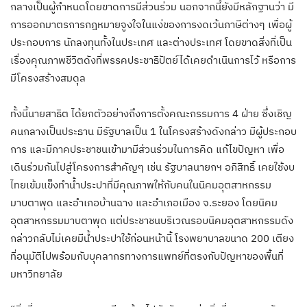
กลางเป็นผู้กำหนดโดยขาดการมีส่วนร่วม นอกจากนี้ยังมีหลักฐานว่า มี
การออกมาตรการกฎหมายจูงใจในแง่ของการงดเว้นภาษีต่างๆ เพื่อผู้
ประกอบการ นักลงทุนทั้งในประเทศ และต่างประเทศ โดยขาดสิ่งที่เป็น
เรื่องคุณภาพชีวิตดังที่พรรคประชาธิปัตย์ได้เคยดำเนินการไว้ หรือการ
มีโครงสร้างสมดุล
ทั้งนี้นายสาธิต ได้ยกตัวอย่างถึงการตั้งคณะกรรมการ 4 ฝ่าย ซึ่งเชิญ
คนกลางเป็นประธาน มีรัฐบาลเป็น 1 ในโครงสร้างดังกล่าว มีผู้ประกอบ
การ และมีภาคประชาชนเข้ามามีส่วนร่วมในการคิด แก้ไขปัญหา เพื่อ
เดินร่วมกันไปสู่โครงการสำคัญๆ เช่น รัฐบาลนายกฯ อภิสิทธิ์ เคยใช้งบ
ไทยเข้มแข็งทำน้ำประปาที่มีคุณภาพให้กับคนในนิคมอุตสาหกรรม
มาบตาพุด และอำเภอบ้านฉาง และอำเภอเมือง จ.ระยอง โดยนิคม
อุตสาหกรรมมาบตาพุด แต่ประชาชนบริเวณรอบนิคมอุตสาหกรรมดัง
กล่าวกลับไม่เคยมีน้ำประปาใช้ก่อนหน้านี้ โรงพยาบาลขนาด 200 เตียง
ที่อนุมัติไปพร้อมกับบุคลากรทางการแพทย์ที่ตรงกับปัญหาของพื้นที่
มหาวิทยาลัย