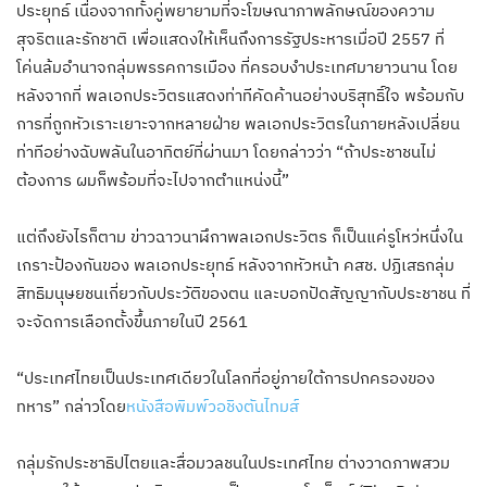
ประยุทธ์ เนื่องจากทั้งคู่พยายามที่จะโฆษณาภาพลักษณ์ของความ
สุจริตและรักชาติ เพื่อแสดงให้เห็นถึงการรัฐประหารเมื่อปี 2557 ที่
โค่นล้มอำนาจกลุ่มพรรคการเมือง ที่ครอบงำประเทศมายาวนาน โดย
หลังจากที่ พลเอกประวิตรแสดงท่าทีคัดค้านอย่างบริสุทธิ์ใจ พร้อมกับ
การที่ถูกหัวเราะเยาะจากหลายฝ่าย พลเอกประวิตรในภายหลังเปลี่ยน
ท่าทีอย่างฉับพลันในอาทิตย์ที่ผ่านมา โดยกล่าวว่า “ถ้าประชาชนไม่
ต้องการ ผมก็พร้อมที่จะไปจากตำแหน่งนี้”
แต่ถึงยังไรก็ตาม ข่าวฉาวนาฬึกาพลเอกประวิตร ก็เป็นแค่รูโหว่หนึ่งใน
เกราะป้องกันของ พลเอกประยุทธ์ หลังจากหัวหน้า คสช. ปฏิเสธกลุ่ม
สิทธิมนุษยชนเกี่ยวกับประวัติของตน และบอกปัดสัญญากับประชาชน ที่
จะจัดการเลือกตั้งขึ้นภายในปี 2561
“ประเทศไทยเป็นประเทศเดียวในโลกที่อยู่ภายใต้การปกครองของ
ทหาร” กล่าวโดย
หนังสือพิมพ์วอชิงตันไทมส์
กลุ่มรักประชาธิปไตยและสื่อมวลชนในประเทศไทย ต่างวาดภาพสวม