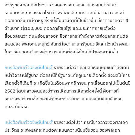
กาหรูของ พลเอกประวิตร วงษ์สุวรรณ รองนายกรัฐมนตรีและ
รัฐมนตรีกระทรวงกลาโหมว่า พลเอกประวิตร ตกเป็นข่าวฉาว กรณี
คอลเลคชั่นนาฬึกาหรู ซึ่งหนึ่งในนาฬึกาที่เป็นข่าวนั้น มีราคามากกว่า 3
ล้านบาท ($100,000 ดอลลาร์สหรัฐ) และประกาศภายหลังต่อ
สื่อมวลชนว่า ตนพร้อมลาออก ซึ่งการกระทำดังกล่าวส่งผลกระทบต่อ
แผนของ พลเอกประยุทธ์ จันทร์โอชา นายกรัฐมนตรีและหัวหน้า คสช.
ในการสืบทอดอำนาจผ่านการเลือกตั้งครั้งใหญ่ที่กำลังจะเกิดขึ้น
หนังสือพิมพ์วอชิงตันไทมส์
รายงานต่อว่า กลุ่มสิทธิมนุษยชนกำลังเดิน
หน้าวิจารณ์รัฐบาล ต่อกรณีที่รัฐบาลแก้กฏหมายเลือกตั้ง ส่งผลให้การ
เลือกตั้งที่เดิมที จะเกิดขึ้นในเดือนพฤศจิกายน ถูกเลื่อนออกไปเป็นต้นปี
2562 โดยหลายคนมองว่าการเลื่อนการเลือกตั้งครั้งนี้ คือการที่
รัฐบาลพยายามซื้อเวลาเพื่อที่จะรวบรวมฐานเสียงสนับสนุนสำหรับ
คสช. นั้นเอง
หนังสือพิมพ์วอชิงตันไทมส์
รายงานต่อไปว่า กรณีข่าวฉาวของพลเอก
ประวิตร จะส่งผลกระทบต่อคะแนนความนิยมชื่นชอบ ของพลเอก