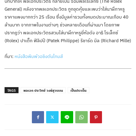
บทบาทให้ พลเอกประวิตร กลายเป็น จอมพลโรเล็กซ์ (The Rolex
General) หลังจากพลเอกประวิตร ถูกขุดคุ้ยและพบว่าใส่นาฬึกาหรู
ราคาแพงมากกว่า 25 เรือน ซึ่งมีมูลค่ารวมทั้งหมดประมาณเกือบ 40
ล้านบาท จากภาพในงานต่างๆ ช่วงหลายเดือนที่ผ่านมา โดยภาพ
ปรากฏว่า พลเอกประวิตรสวมใส่นาฬึกาหรูยี่ห้อดัง อาธิ โรเล็กซ์
(Rolex) ปาเต็ก ฟิลิปป์ (Patek Philippe) ริชาร์ด มิล (Richard Mille)
ที่มา:
หนังสือพิมพ์วอชิงตันไทมส์
TAGS
พลเอก ประวิทย์ วงษ์สุวรรณ
เป็นประเด็น