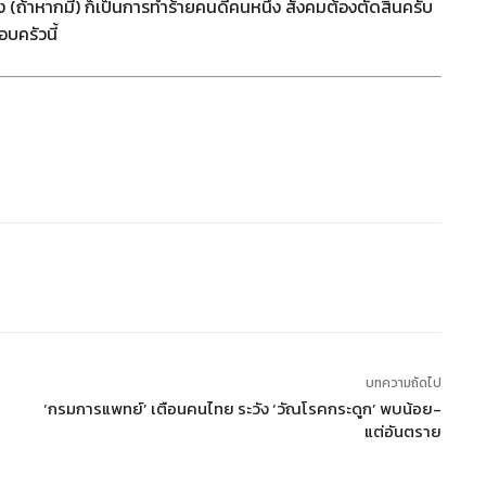
 (ถ้าหากมี) ก็เป็นการทำร้ายคนดีคนหนึ่ง สังคมต้องตัดสินครับ
บครัวนี้
บทความถัดไป
‘กรมการแพทย์’ เตือนคนไทย ระวัง ‘วัณโรคกระดูก’ พบน้อย-
แต่อันตราย