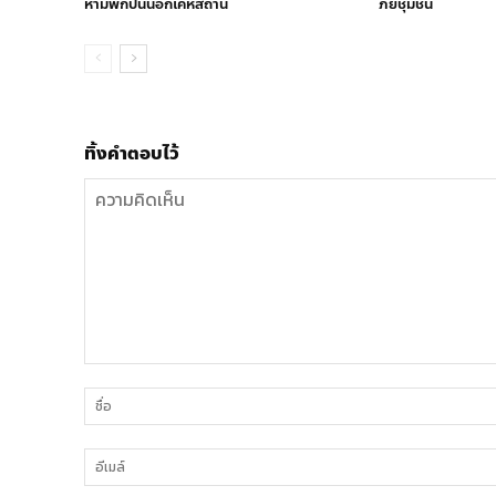
ห้ามพกปืนนอกเคหสถาน
ภัยชุมชน
ทิ้งคำตอบไว้
ความ
คิด
เห็น