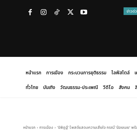
ข่าวด่
หน้าแรก
การเมือง
กระบวนการยุติธรรม
ไลฟ์สไตล์
เ
ทั่วไทย
บันเทิง
วัฒนธรรม-ประเพณี
วีดีโอ
สังคม
ส
หน้าแรก
การเมือง
'นิพิฏฐ์' โพสต์แสดงความเสียใจ กรณี 'น้อยเมย' พ