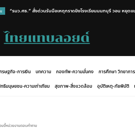
“รมว.ศธ.” สั่งด่วนรับมือเหตุกราดยิงโรงเรียนนนทบุรี วอน หยุดแ
วน
ยกระดับความปลอดภัยทั่วประเทศ
ศรษฐกิจ-การเงิน
บทความ
กองทัพ-ความมั่นคง
การศึกษา วิทยาการ
ิทธิมนุษยชน-ความเท่าเทียม
สุขภาพ-สิ่งแวดล้อม
อุบัติเหตุ-ภัยพิบัติ
ร้อมจี้หน่วยงานตอบคำถาม