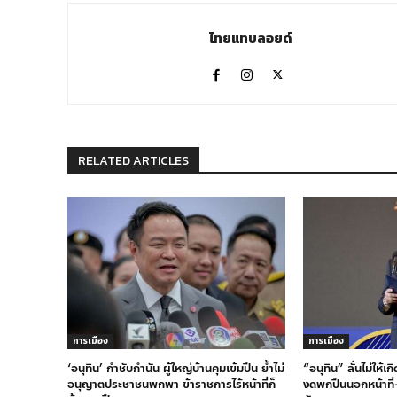
ไทยแทบลอยด์
RELATED ARTICLES
การเมือง
การเมือง
‘อนุทิน’ กำชับกำนัน ผู้ใหญ่บ้านคุมเข้มปืน ย้ำไม่
“อนุทิน” ลั่นไม่ให้เ
อนุญาตประชาชนพกพา ข้าราชการไร้หน้าที่ก็
งดพกปืนนอกหน้าที่-