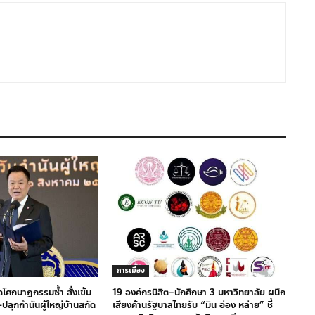
การเมือง
กิดโศกนาฏกรรมซ้ำ สั่งเข้ม
19 องค์กรนิสิต–นักศึกษา 3 มหาวิทยาลัย ผนึก
ปลุกกำนันผู้ใหญ่บ้านสกัด
เสียงค้านรัฐบาลไทยรับ “มิน อ่อง หล่าย” ชี้