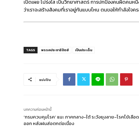
เปิดเผย โปร่งใส เป็นวิทยาศาสตร์ การปกป้องคนผิดคนหนึ่ง
ว่าเราจะสร้างสังคมที่เราอยู่กันแบบไหน ตนขอให้กำลังใจครอ
TAGS
พรรคประชาธิปัตย์
เป็นประเด็น
แบ่งปัน
บทความก่อนหน้านี้
‘กรมควบคุมโรค’ แนะ ภาคกลาง-ใต้ ระวังยุงลาย-โรคไข้เลือด
ออก หลังฝนส่อตกต่อเนื่อง