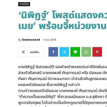
การเมือง
‘นิพิฏฐ์’ โพสต์แสดงค
เมย’ พร้อมจี้หน่วยง
By
ไทยแทบลอยด์
1 ก.พ. 2018
แบ่งปัน
นายนิพิฏฐ์ อินทรสมบัติ รองหัวหน้าพรรคประชาธิปัตย์แ
ส่วนตัวถึงกรณี นายภคพงศ์ ตัญกาญจน์ หรือ น้องเมย นักเร
กัลยา ตัญกาญจน์ บิดาและมารดา นำร่างไปชันสูตรและพบว่
ครอบครัวน้องเมย ซึ่งนายนิพิฏฐ์ กล่าวว่า
ตามข่าวครอบครัวน้องเมย นายภคพงค์ ตัญกาญจน์ นักเรียน
“ทำความเป็นธรรมให้ยุติ” พี่สาวของน้องเมย น.ส.สุพิชชา ต
พูดจามีเหตุผล โตไปน่าจะเป็นนักกฎหมายที่มีคุณภาพคนหน