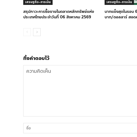
เศรษฐกิจ-การเงิน
เศรษฐกิจ-การเงิน
สรุปภาวะการซื้อขายในตลาดหลักทรัพย์แห่ง
บาทแข็งสุดในรอบ 6
ประเทศไทยประจำวันที่ 06 สิงหาคม 2569
บาท/ดอลลาร์ สอด
ทิ้งคำตอบไว้
ความ
คิด
เห็น