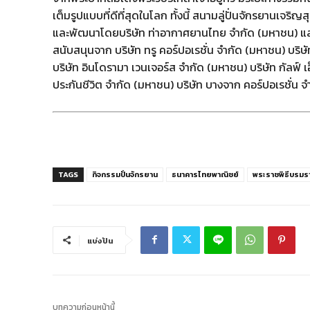
เต็มรูปแบบที่ดีที่สุดในโลก ทั้งนี้ สนามลู่ปั่นจักรยานเจ
และพัฒนาโดยบริษัท ท่าอากาศยานไทย จำกัด (มหาชน) แ
สนับสนุนจาก บริษัท ทรู คอร์ปอเรชั่น จำกัด (มหาชน) บร
บริษัท อินโดรามา เวนเจอร์ส จำกัด (มหาชน) บริษัท กัลฟ์ 
ประกันชีวิต จำกัด (มหาชน) บริษัท บางจาก คอร์ปอเรชั่น จ
TAGS
กิจกรรมปั่นจักรยาน
ธนาคารไทยพาณิชย์
พระราชพิธีบรมร
แบ่งปัน
บทความก่อนหน้านี้