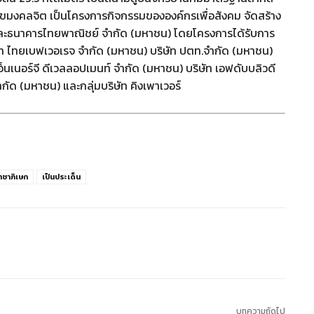
ริญสุขมงคลจิต เป็นโครงการกิจกรรมขององค์กรเพื่อสังคม จัดสร้าง
ละธนาคารไทยพาณิชย์ จำกัด (มหาชน) โดยโครงการได้รับการ
ิษัท ไทยเบฟเวอเรจ จำกัด (มหาชน) บริษัท ปตท.จำกัด (มหาชน)
เอ็นเนอร์จี ดีเวลลอปเมนท์ จำกัด (มหาชน) บริษัท เอฟดับบลิวดี
ำกัด (มหาชน) และกลุ่มบริษัท คิงเพาเวอร์
าชาภิเษก
เป็นประเด็น
บทความถัดไป