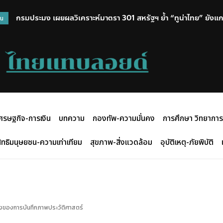
กรมประมง เผยผลวิเคราะห์มาตรา 301 สหรัฐฯ ย้ำ “ทูน่าไทย” ยังแกร
วน
มาตรการเข้ม ยกระดับแรงงาน ยันสินค้าประมงไทยปลอดแรงงานบัง
ตลาดโลก
ศรษฐกิจ-การเงิน
บทความ
กองทัพ-ความมั่นคง
การศึกษา วิทยาการ
ิทธิมนุษยชน-ความเท่าเทียม
สุขภาพ-สิ่งแวดล้อม
อุบัติเหตุ-ภัยพิบัติ
หนึ่งของการบันทึกภาพประวัติศาสตร์