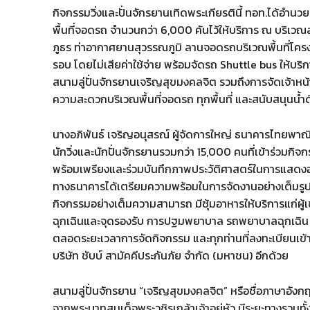
กิจกรรมวิ่งและปั่นจักรยานเทิดพระเกียรตินี้ ทอท.ได้อำนว
พื้นที่จอดรถ จำนวนกว่า 6,000 คันไว้ให้บริการ ณ บริ
ภูธร ท่าอากาศยานสุวรรณภูมิ ลานจอดรถบริเวณพื้นที่โครง
รอบ โดยไม่เสียค่าใช้จ่าย พร้อมจัดรถ Shuttle bus ให้บริก
สนามลู่ปั่นจักรยานเจริญสุขมงคลจิต รวมถึงการจัดเจ้
ความสะดวกบริเวณพื้นที่จอดรถ ทุกพื้นที่ และสนับสนุนน้ำดื่
นางอภิพันธ์ เจริญอนุสรณ์ ผู้จัดการใหญ่ ธนาคารไทยพ
นักวิ่งและนักปั่นจักรยานรวมกว่า 15,000 คนที่เข้าร่วม
พร้อมเพรียงและร่วมบันทึกภาพประวัติศาสตร์ในการแสดงออก
ทางธนาคารได้เตรียมความพร้อมในการจัดงานอย่างเต็มรู
กิจกรรมอย่างเต็มความสามารถ มีซุ้มอาหารให้บริการแก่ผู้เข
ฉุกเฉินและจุดรองรับ การปฐมพยาบาล รถพยาบาลฉุกเฉิน ซึ่
ตลอดระยะเวลาการจัดกิจกรรม และทุกท่านที่ลงทะเบียนเข้า
บริษัท ชับบ์ สามัคคีประกันภัย จำกัด (มหาชน) อีกด้วย
สนามลู่ปั่นจักรยาน “เจริญสุขมงคลจิต” หรือชื่อภาษา
จากพระบาทสมเด็จพระวชิรเกล้าเจ้าอยู่หัว มีระยะทางรวมทั้