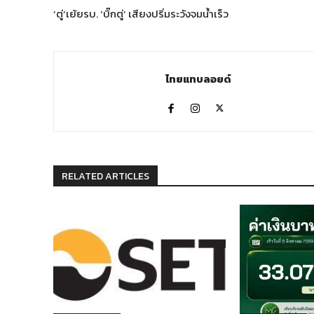
‘ตู่’เย้ยรบ. ‘บิ๊กตู่’ เสียงปริ่มระวังจมน้ำเร็ว
ไทยแทบลอยด์
RELATED ARTICLES