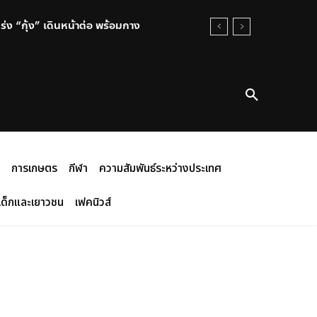
่ง “กุ้ง” เดินหน้าต่อ พร้อมกาง
คับตลอดห่วงโซ่ พร้อมแข่งขันใน
การเกษตร
กีฬา
ความสัมพันธ์ระหว่างประเทศ
เด็กและเยาวชน
เฟคนิวส์