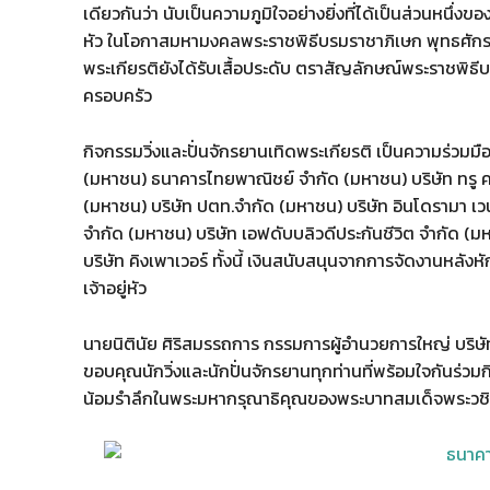
เดียวกันว่า นับเป็นความภูมิใจอย่างยิ่งที่ได้เป็นส่วนหนึ
หัว ในโอกาสมหามงคลพระราชพิธีบรมราชาภิเษก พุทธศักราช 
พระเกียรติยังได้รับเสื้อประดับ ตราสัญลักษณ์พระราชพิธีบ
ครอบครัว
กิจกรรมวิ่งและปั่นจักรยานเทิดพระเกียรติ เป็นความร่วมมื
(มหาชน) ธนาคารไทยพาณิชย์ จำกัด (มหาชน) บริษัท ทรู ค
(มหาชน) บริษัท ปตท.จำกัด (มหาชน) บริษัท อินโดรามา เวนเ
จำกัด (มหาชน) บริษัท เอฟดับบลิวดีประกันชีวิต จำกัด (ม
บริษัท คิงเพาเวอร์ ทั้งนี้ เงินสนับสนุนจากการจัดงานหลัง
เจ้าอยู่หัว
นายนิตินัย ศิริสมรรถการ กรรมการผู้อำนวยการใหญ่ บริษ
ขอบคุณนักวิ่งและนักปั่นจักรยานทุกท่านที่พร้อมใจกันร่ว
น้อมรำลึกในพระมหากรุณาธิคุณของพระบาทสมเด็จพระวชิรเก