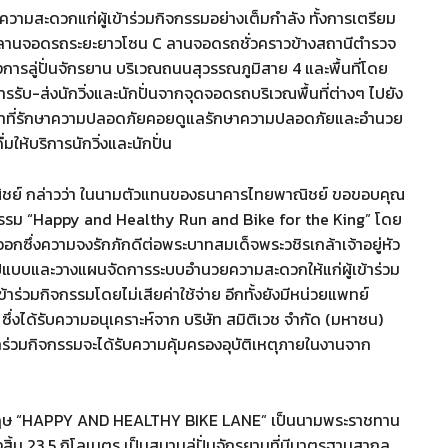
ยความสะดวกแก่ผู้เข้าร่วมกิจกรรมอย่างเต็มกำลัง ทั้งการเตรียม
เวณลานจอดรถระยะยาวโซน C ลานจอดรถชั่วคราวข้างสถานีตำรวจ
การลู่ปั่นจักรยาน บริเวณถนนสุวรรณภูมิสาย 4 และพื้นที่โดย
ารรับ-ส่งนักวิ่งและนักปั่นจากจุดจอดรถบริเวณพื้นที่ต่างๆ ไปยัง
าหน้าที่รักษาความปลอดภัยคอยดูแลรักษาความปลอดภัยและอำนวย
มให้บริการนักวิ่งและนักปั่น
าณิชย์ กล่าวว่า ในนามตัวแทนของธนาคารไทยพาณิชย์ ขอขอบคุณ
กิจกรรม “Happy and Healthy Run and Bike for the King” โดย
ซึ่งความจงรักภักดีต่อพระบาทสมเด็จพระวชิรเกล้าเจ้าอยู่หัว
ปแบบและวางแผนจัดการระบบอำนวยความสะดวกให้แก่ผู้เข้าร่วม
้าร่วมกิจกรรมโดยไม่เสียค่าใช้จ่าย อีกทั้งยังมีหน่วยแพทย์
งได้รับความอนุเคราะห์จาก บริษัท สมิติเวช จำกัด (มหาชน)
ร่วมกิจกรรมจะได้รับความคุ้มครองอุบัติเหตุภายในงานจาก
อังกฤษ “HAPPY AND HEALTHY BIKE LANE” เป็นนามพระราชทาน
งสิ้น 23.5 กิโลเมตร เป็นสนามลู่ปั่นจักรยานที่มีมาตรฐานสากล