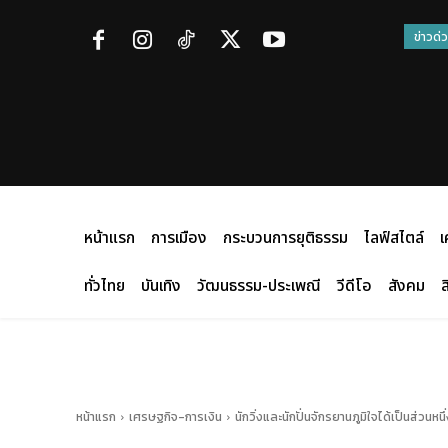
ข่าวด่
หน้าแรก
การเมือง
กระบวนการยุติธรรม
ไลฟ์สไตล์
เ
ทั่วไทย
บันเทิง
วัฒนธรรม-ประเพณี
วีดีโอ
สังคม
ส
หน้าแรก
เศรษฐกิจ-การเงิน
นักวิ่งและนักปั่นจักรยานภูมิใจได้เป็นส่วน