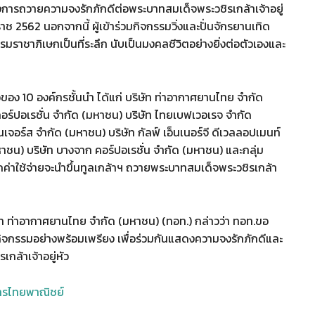
่งของการถวายความจงรักภักดีต่อพระบาทสมเด็จพระวชิรเกล้าเจ้าอยู่
2562 นอกจากนี้ ผู้เข้าร่วมกิจกรรมวิ่งและปั่นจักรยานเทิด
รมราชาภิเษกเป็นที่ระลึก นับเป็นมงคลชีวิตอย่างยิ่งต่อตัวเองและ
อของ 10 องค์กรชั้นนำ ได้แก่ บริษัท ท่าอากาศยานไทย จำกัด
อร์ปอเรชั่น จำกัด (มหาชน) บริษัท ไทยเบฟเวอเรจ จำกัด
จอร์ส จำกัด (มหาชน) บริษัท กัลฟ์ เอ็นเนอร์จี ดีเวลลอปเมนท์
หาชน) บริษัท บางจาก คอร์ปอเรชั่น จำกัด (มหาชน) และกลุ่ม
หักค่าใช้จ่ายจะนำขึ้นทูลเกล้าฯ ถวายพระบาทสมเด็จพระวชิรเกล้า
ัท ท่าอากาศยานไทย จำกัด (มหาชน) (ทอท.) กล่าวว่า ทอท.ขอ
มกิจกรรมอย่างพร้อมเพรียง เพื่อร่วมกันแสดงความจงรักภักดีและ
ล้าเจ้าอยู่หัว