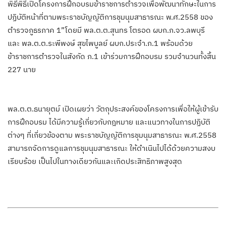
พิธีพิธีเปิดโครงการฝึกอบรมข้าราชการตำรวจเพื่อพัฒนาทักษะในการ
ปฏิบัติหน้าที่ตามพระราชบัญญัติการชุมนุมสาธารณะ พ.ศ.2558 ของ
ตำรวจภูธรภาค 1”โดยมี พล.ต.ต.สุนทร โตรอด ผบก.ภ.จว.ลพบุรี
และ พล.ต.ต.ระพีพงษ์ สุขไพบูลย์ ผบก.ประจำ.ภ.1 พร้อมด้วย
ข้าราชการตำรวจในสังกัด ภ.1 เข้าร่วมการฝึกอบรม รวมจำนวนทั้งสิ้น
227 นาย
พล.ต.ต.ธนายุตม์ เปิดเผยว่า วัตถุประสงค์ของโครงการเพื่อให้ผู้เข้ารับ
การฝึกอบรม ได้มีความรู้เกี่ยวกับกฎหมาย และแนวทางในการปฏิบัติ
ต่างๆ ที่เกี่ยวข้องตาม พระราชบัญญัติการชุมนุมสาธารณะ พ.ศ.2558
สามารถจัดการดูแลการชุมนุมสาธารณะ ให้ดำเนินไปได้ด้วยความสงบ
เรียบร้อย เป็นไปในทางเดียวกันและเกิดประสิทธิภาพสูงสุด