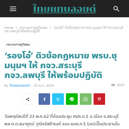
Home
กระบวนการยุติธรรม
‘รองโอ๋’ ติวข้อกฏหมาย พรบ.ชุมนุมฯ ให้ ภจว.สระบุรี
ภจว.ลพบุรี ให้พร้อมปฏิบัติ
กระบวนการยุติธรรม
‘รองโอ๋’ ติวข้อกฏหมาย พรบ.ชุ
มนุมฯ ให้ ภจว.สระบุรี
ภจว.ลพบุรี ให้พร้อมปฏิบัติ
1033
By
ไทยแทบลอยด์
-
23 พ.ค. 2019
วันพฤหัสบดีที่ 23 พ.ค.62 ที่ห้องประชุม ศฝร.ภ.1 อ.เมือง จ.สระบุรี
พล.ต.ต.ธนายุตม์ วุฒิจรัสธำรงค์ รอง ผบช.ภ.1 (มค)เป็นประธานใน