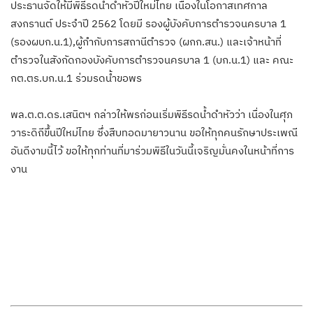
ประธาน​จัดให้มีพิธีรดน้ำดำหัวปีใหม่ไทย​ เนื่อง​ในโอกาส​เทศกาล
สงกรานต์ ประจำปี 2562 โดยมี รองผู้บังคับการตำรวจนครบาล 1
(รอง​ผบก.น.1),ผู้กำกับการสถานีตำรวจ​ (ผกก.สน.)​ และเจ้าหน้าที่
ตำรวจ​ในสังกัดกองบังคับการตำรวจนครบาล 1 (บก.น.1)​ และ คณะ
กต.ตร.บก.น.1 ร่วมรดน้ำขอพร
พล.ต.ต.ดร.เสนิตฯ กล่าวให้พรก่อนเริ่มพิธีรดน้ำดำหัวว่า เนื่องในศุภ
วาระดิถีขึ้นปีใหม่ไทย ซึ่งสืบทอดมายาวนาน ขอให้ทุกคนรักษาประเพณี
อันดีงามนี้ไว้ ขอให้ทุกท่านที่มาร่วมพิธีในวันนี้เจริญมั่นคง​ในหน้าที่การ
งาน​