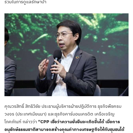
ร่วมในการดูแลรักษาป่า
คุณวรสิทธิ์ สิทธิวิชัย ประธานผู้บริหารฝ่ายปฏิบัติการ ธุรกิจพืชครบ
วงจร (ประเทศเมียนมา) และธุรกิจคาร์บอนเครดิต เครือเจริญ
โภคภัณฑ์ กล่าวว่า
“CPP เชื่อว่าความยั่งยืนจะเกิดขึ้นได้ เมื่อการ
อนุรักษ์ธรรมชาติสามารถสร้างคุณค่าทางเศรษฐกิจให้กับชุมชนได้