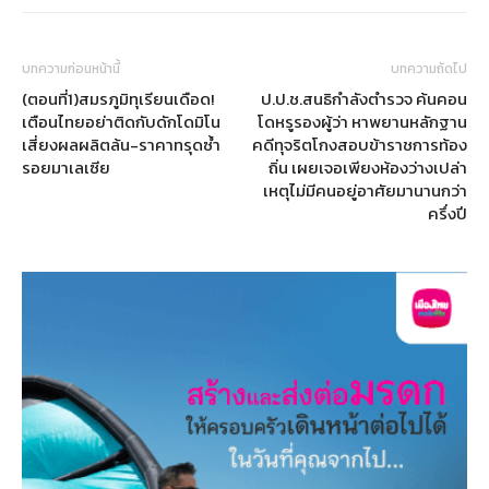
บทความก่อนหน้านี้
บทความถัดไป
(ตอนที่1)สมรภูมิทุเรียนเดือด!
ป.ป.ช.สนธิกำลังตำรวจ ค้นคอน
เตือนไทยอย่าติดกับดักโดมิโน
โดหรูรองผู้ว่า หาพยานหลักฐาน
เสี่ยงผลผลิตล้น-ราคาทรุดซ้ำ
คดีทุจริตโกงสอบข้าราชการท้อง
รอยมาเลเซีย
ถิ่น เผยเจอเพียงห้องว่างเปล่า
เหตุไม่มีคนอยู่อาศัยมานานกว่า
ครึ่งปี