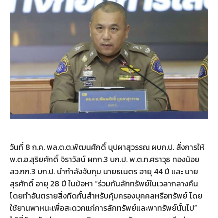
วันที่ 8 ก.ค. พล.ต.ต.พัฒนศักดิ์ บุปผาสุวรรณ ผบก.ป. สั่งการให้
พ.ต.อ.สุริยศักดิ์ จิราวัสน์ ผกก.3 บก.ป. พ.ต.ท.ศราวุธ ทองน้อย
สว.กก.3 บก.ป. นำกำลังจับกุม นายธเนตร อายุ 44 ปี และ นาย
สุรศักดิ์ อายุ 28 ปี ในข้อหา “ร่วมกันลักทรัพย์ในเวลากลางคืน
โดยทำอันตรายสิ่งกีดกั้นสำหรับคุ้มครองบุคคลหรือทรัพย์ โดย
ใช้ยานพาหนะเพื่อสะดวกแก่การลักทรัพย์และพาทรัพย์นั้นไป”