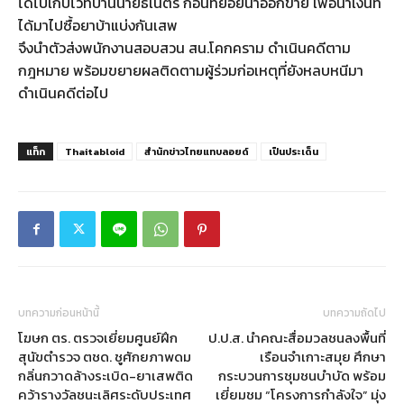
ได้ไปเก็บไว้ที่บ้านนายธเนตร ก่อนทยอยนำออกขาย เพื่อนำเงินที้
ได้มาไปซื้อยาบ้าแบ่งกันเสพ
จึงนำตัวส่งพนักงานสอบสวน สน.โคกคราม ดำเนินคดีตาม
กฎหมาย พร้อมขยายผลติดตามผู้ร่วมก่อเหตุที่ยังหลบหนีมา
ดำเนินคดีต่อไป
แท็ก
Thaitabloid
สำนักข่าวไทยแทบลอยด์
เป็นประเด็น
บทความก่อนหน้านี้
บทความถัดไป
โฆษก ตร. ตรวจเยี่ยมศูนย์ฝึก
ป.ป.ส. นำคณะสื่อมวลชนลงพื้นที่
สุนัขตำรวจ ตชด. ชูศักยภาพดม
เรือนจำเกาะสมุย ศึกษา
กลิ่นกวาดล้างระเบิด-ยาเสพติด
กระบวนการชุมชนบำบัด พร้อม
คว้ารางวัลชนะเลิศระดับประเทศ
เยี่ยมชม “โครงการกำลังใจ” มุ่ง