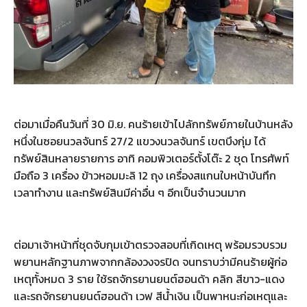
ต่อมาเมื่อคืนวันที่ 30 มิ.ย. คนร้ายเข้าไปลักทรัพย์ภายในบ้านหลัง
หนึ่งในซอยนวลจันทร์ 27/2 แขวงนวลจันทร์ เขตบึงกุ่ม ได้
ทรัพย์สินหลายรายการ อาทิ คอมพิวเตอร์ตั้งโต๊ะ 2 ชุด โทรศัพท์
มือถือ 3 เครื่อง ข้าวหอมมะลิ 12 ถุง เครื่องสแกนใบหน้าบันทึก
เวลาทำงาน และทรัพย์สินมีค่าอื่น ๆ อีกเป็นจำนวนมาก
ต่อมาเจ้าหน้าที่ชุดจับกุมเข้าตรวจสอบที่เกิดเหตุ พร้อมรวบรวม
พยานหลักฐานภาพจากกล้องวงจรปิด จนทราบว่ามีคนร้ายผู้ก่อ
เหตุทั้งหมด 3 ราย ใช้รถจักรยานยนต์ฮอนด้า คลิก สีขาว-แดง
และรถจักรยานยนต์ฮอนด้า เวฟ สีน้ำเงิน เป็นพาหนะก่อเหตุและ