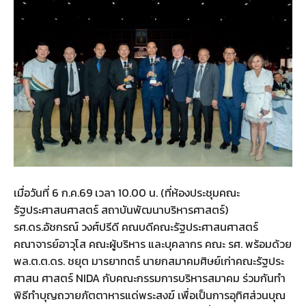
เมื่อวันที่ 6 ก.ค.69 เวลา 10.00 น. (ที่ห้องประชุมคณะ
รัฐประศาสนศาสตร์ สถาบันพัฒนาบริหารศาสตร์)
รศ.ดร.อัชกรณ์ วงศ์ปรีดี คณบดีคณะรัฐประศาสนศาสตร์
คณาจารย์อาวุโส คณะผู้บริหาร และบุคลากร คณะ รศ. พร้อมด้วย
พล.ต.ต.ดร. ชยุต มารยาทตร์ นายกสมาคมศิษย์เก่าคณะรัฐประ
ศาสน ศาสตร์ NIDA กับคณะกรรมการบริหารสมาคม ร่วมกันทำ
พิธีทำบุญถวายภัตตาหารแด่พระสงฆ์ เพื่อเป็นการอุทิศส่วนบุณ