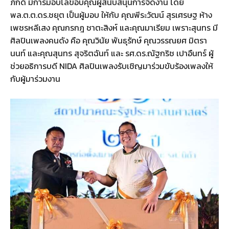
ภักดี มีการมอบโล่ขอบคุณผู้สนับสนุนการจัดงาน โดย
พล.ต.ต.ดร.ชยุต เป็นผู้มอบ ให้กับ คุณพีระวัฒน์ สุรเศรษฐ ห้าง
เพชรหลีเสง คุณกรกฎ ชาตะสิงห์ และคุณมาเรียม เพราะสุนทร มี
ศิลปินเพลงคนดัง คือ คุณวินัย พันธุรักษ์ คุณวรรณยศ มิตรา
นนท์ และคุณสุนทร สุจริตฉันท์ และ รศ.ดร.ณัฐกริช เปาอืนทร์ ผู้
ช่วยอธิการบดี NIDA ศิลปินเพลงรับเชิญมาร่วมขับร้องเพลงให้
กับผู้มาร่วมงาน