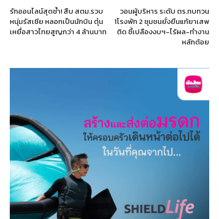
รักออนไลน์สุดช้ำ! สืบ สตม.รวบ
วอนผู้บริหาร ระดับ ตร.ทบทวน
หนุ่มรัสเซีย หลอกเป็นนักบิน ตุ๋น
1โรงพัก 2 ชุมชนยั่งยืนแก้ยาเสพ
เหยื่อสาวไทยสูญกว่า 4 ล้านบาท
ติด ชี้เปลืองงบฯ-ไร้ผล-ทำงาน
หลักด้อย