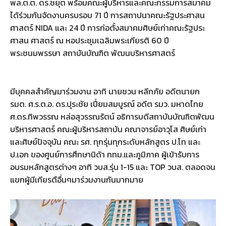
พล.ต.ต. ดร.ชยุต พร้อมคณะผู้บริหารและคณะกรรมการสมาคม
ได้ร่วมกันจัดงานครบรอบ 71 ปี การสถาปนาคณะรัฐประศาสน
ศาสตร์ NIDA และ 24 ปี การก่อตั้งสมาคมศิษย์เก่าคณะรัฐประ
ศาสน ศาสตร์ ณ หอประชุมเฉลิมพระเกียรติ 60 ปี
พระชนมพรรษา สถาบันบัณฑิต พัฒนบริหารศาสตร์
มีบุคคลสำคัญมาร่วมงาน อาทิ นายชวน หลีกภัย อดีตนายก
รมต. ศ.ร.ต.อ. ดร.ปุระชัย เปี่ยมสมบูรณ์ อดีต รมว. มหาดไทย
ศ.ดร.ทิพวรรณ หล่อสุวรรณรัตน์ อธิการบดีสถาบันบัณฑิตพัฒน
บริหารศาสตร์ คณะผู้บริหารสถาบัน คณาจารย์อาวุโส ศิษย์เก่า
และศิษย์ปัจจุบัน คณะ รศ. ทุกรุ่นทุกระดับหลักสูตร ป.โท และ
ป.เอก ของศูนย์การศึกษานิด้า กทม.และภูมิภาค ผู้เข้ารับการ
อบรมหลักสูตรต่างๆ อาทิ วบส.รุ่น 1-15 และ TOP วบส. ตลอดจน
แขกผู้มีเกียรตือื่นๆมาร่วมงานกันมากมาย