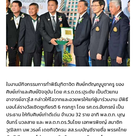
ในงานมีกิจกรรมการทำพิธีมุทิตาจิต ศิษย์กตัญญูบูชาครู ของ
ศิษย์เก่าและศิษย์ปัจจุบัน โดย ศ.ร.ต.ดร.ปุระชัย เป็นตัวแทน
อาจารย์อาวุโส กล่าวให้โอวาทและอวยพรให้แก่ผู้มาร่วมงาน มีพิธี
มอบโล่รางวัลเชิดชูเกียรติ 6 กรกฎา โดย รศ.ดร.อัขกรณ์ เป็น
ประธาน ให้กับศิษย์เก่าดีเด่น จำนวน 32 ราย อาทิ พล.ต.ท. บุญ
จันทร์ นวลสาย และ พล.ต.ท.ดร.วันไชย เอกพรพิชญ์ สมาชิก
วุฒิสภา นพ.วรงค์ เดชกิจวิกรม สส.ระบบัญชีรายชื่อ พรรคไทย