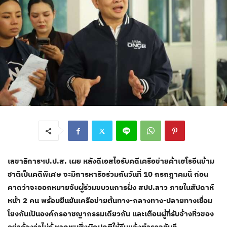
เลขาธิการฯป.ป.ส. เผย หลังดีเอสไอรับคดีเครือข่ายค้าเฮโรอีนข้าม
ชาติเป็นคดีพิเศษ จะมีการหารือร่วมกันวันที่ 10 กรกฎาคมนี้ ก่อน
คาดว่าจะออกหมายจับผู้ร่วมขบวนการฝั่ง สปป.ลาว ภายในสัปดาห์
หน้า 2 คน พร้อมยืนยันเครือข่ายต้นทาง-กลางทาง-ปลายทางเชื่อม
โยงกันเป็นองค์กรอาชญากรรมเดียวกัน และเตือนผู้ที่รับจ้างหิ้วของ
อย่าอ้างว่าไม่รู้ หากพบสิ่งผิดปกติให้รีบแจ้งตำรวจทันที