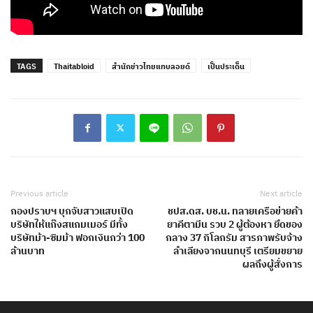
TAGS
Thaitabloid
สำนักข่าวไทยแทบลอยด์
เป็นประเด็น
Previous article
Next article
กองปราบฯ บุกจับสาวแสบเปิด
ชปส.ดส. บช.น. ทลายเครือข่ายค้า
บริษัทให้แก๊งสแกมเมอร์ มีทั้ง
ยาคีตามีน รวบ 2 ผู้ต้องหา ยึดของ
บริษัทม้า-ซิมม้า ฟอกเงินกว่า 100
กลาง 37 กิโลกรัม สารภาพรับจ้าง
ล้านบาท
ลำเลียงจากนนทบุรี เตรียมขยาย
ผลถึงผู้สั่งการ