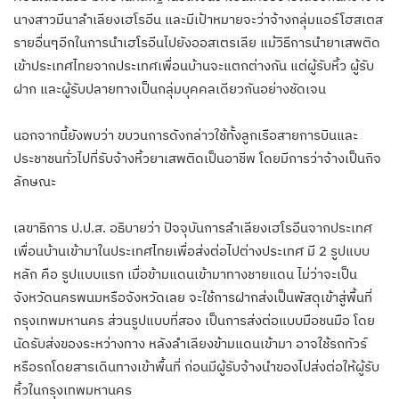
นางสาวมีนาลำเลียงเฮโรอีน และมีเป้าหมายจะว่าจ้างกลุ่มแอร์โฮสเตส
รายอื่นๆอีกในการนำเฮโรอีนไปยังออสเตรเลีย แม้วิธีการนำยาเสพติด
เข้าประเทศไทยจากประเทศเพื่อนบ้านจะแตกต่างกัน แต่ผู้รับหิ้ว ผู้รับ
ฝาก และผู้รับปลายทางเป็นกลุ่มบุคคลเดียวกันอย่างชัดเจน
นอกจากนี้ยังพบว่า ขบวนการดังกล่าวใช้ทั้งลูกเรือสายการบินและ
ประชาชนทั่วไปที่รับจ้างหิ้วยาเสพติดเป็นอาชีพ โดยมีการว่าจ้างเป็นกิจ
ลักษณะ
เลขาธิการ ป.ป.ส. อธิบายว่า ปัจจุบันการลำเลียงเฮโรอีนจากประเทศ
เพื่อนบ้านเข้ามาในประเทศไทยเพื่อส่งต่อไปต่างประเทศ มี 2 รูปแบบ
หลัก คือ รูปแบบแรก เมื่อข้ามแดนเข้ามาทางชายแดน ไม่ว่าจะเป็น
จังหวัดนครพนมหรือจังหวัดเลย จะใช้การฝากส่งเป็นพัสดุเข้าสู่พื้นที่
กรุงเทพมหานคร ส่วนรูปแบบที่สอง เป็นการส่งต่อแบบมือชนมือ โดย
นัดรับส่งของระหว่างทาง หลังลำเลียงข้ามแดนเข้ามา อาจใช้รถทัวร์
หรือรถโดยสารเดินทางเข้าพื้นที่ ก่อนมีผู้รับจ้างนำของไปส่งต่อให้ผู้รับ
หิ้วในกรุงเทพมหานคร