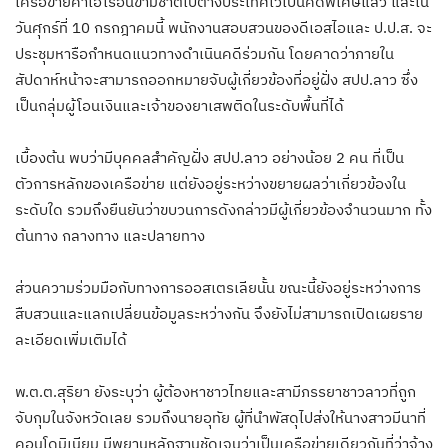
เครือข่ายค้าเฮโรอีนข้ามชาติไปต่างประเทศไว้เป็นคดีพิเศษแล้ว และใน
วันศุกร์ที่ 10 กรกฎาคมนี้ พนักงานสอบสวนของดีเอสไอและ ป.ป.ส. จะ
ประชุมหารือกำหนดแนวทางดำเนินคดีร่วมกัน โดยคาดว่าภายใน
สัปดาห์หน้าจะสามารถออกหมายจับผู้เกี่ยวข้องที่อยู่ฝั่ง สปป.ลาว ซึ่ง
เป็นกลุ่มผู้โอนเงินและเจ้าของยาเสพติดในระดับพื้นที่ได้
เบื้องต้น พบว่ามีบุคคลสำคัญฝั่ง สปป.ลาว อย่างน้อย 2 คน ที่เป็น
ตัวการหลักของเครือข่าย แต่ยังอยู่ระหว่างขยายผลว่าเกี่ยวข้องใน
ระดับใด รวมถึงยืนยันว่าขบวนการดังกล่าวมีผู้เกี่ยวข้องจำนวนมาก ทั้ง
ต้นทาง กลางทาง และปลายทาง
ส่วนความร่วมมือกับทางการออสเตรเลียนั้น ขณะนี้ยังอยู่ระหว่างการ
สืบสวนและแลกเปลี่ยนข้อมูลระหว่างกัน จึงยังไม่สามารถเปิดเผยราย
ละเอียดเพิ่มเติมได้
พ.ต.ต.สุริยา ยังระบุว่า ผู้ต้องหาชาวไทยและสามีภรรยาชาวลาวที่ถูก
จับกุมในจังหวัดเลย รวมถึงนายอุทัย ผู้ที่นำพัสดุไปส่งให้นางสาวมีนาที่
คอนโดมิเนียม มีพยานหลักฐานชัดเจนว่าเป็นเครือข่ายเดียวกันที่ว่าจ้าง