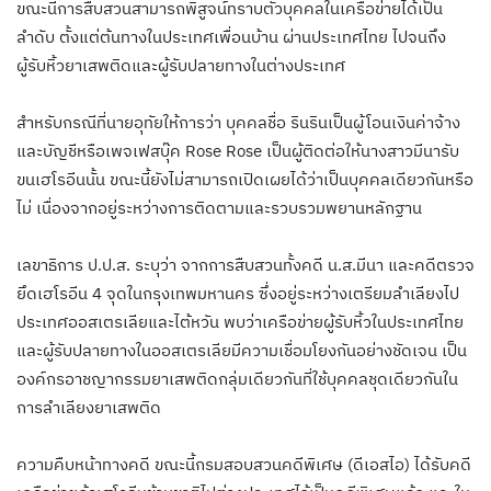
ขณะนี้การสืบสวนสามารถพิสูจน์ทราบตัวบุคคลในเครือข่ายได้เป็น
ลำดับ ตั้งแต่ต้นทางในประเทศเพื่อนบ้าน ผ่านประเทศไทย ไปจนถึง
ผู้รับหิ้วยาเสพติดและผู้รับปลายทางในต่างประเทศ
สำหรับกรณีที่นายอุทัยให้การว่า บุคคลชื่อ รินรินเป็นผู้โอนเงินค่าจ้าง
และบัญชีหรือเพจเฟสบุ๊ค Rose Rose เป็นผู้ติดต่อให้นางสาวมีนารับ
ขนเฮโรอีนนั้น ขณะนี้ยังไม่สามารถเปิดเผยได้ว่าเป็นบุคคลเดียวกันหรือ
ไม่ เนื่องจากอยู่ระหว่างการติดตามและรวบรวมพยานหลักฐาน
เลขาธิการ ป.ป.ส. ระบุว่า จากการสืบสวนทั้งคดี น.ส.มีนา และคดีตรวจ
ยึดเฮโรอีน 4 จุดในกรุงเทพมหานคร ซึ่งอยู่ระหว่างเตรียมลำเลียงไป
ประเทศออสเตรเลียและไต้หวัน พบว่าเครือข่ายผู้รับหิ้วในประเทศไทย
และผู้รับปลายทางในออสเตรเลียมีความเชื่อมโยงกันอย่างชัดเจน เป็น
องค์กรอาชญากรรมยาเสพติดกลุ่มเดียวกันที่ใช้บุคคลชุดเดียวกันใน
การลำเลียงยาเสพติด
ความคืบหน้าทางคดี ขณะนี้กรมสอบสวนคดีพิเศษ (ดีเอสไอ) ได้รับคดี