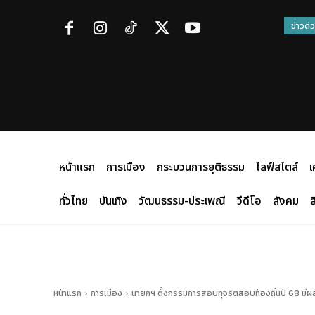
ข่าวด่
หน้าแรก
การเมือง
กระบวนการยุติธรรม
ไลฟ์สไตล์
เ
ทั่วไทย
บันเทิง
วัฒนธรรม-ประเพณี
วีดีโอ
สังคม
ส
หน้าแรก
การเมือง
นายกฯ ตั้งกรรมการสอบทุจริตสอบท้องถิ่นปี 68 มีผลท