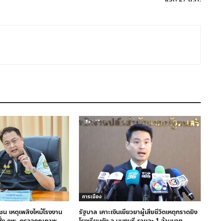
การเมือง
ชน เหตุเพลิงไหม้โรงงาน
รัฐบาล เคาะเงินเยียวยาผู้เสียชีวิตเหตุกราดยิง
 สั่ง คพ. ตรวจคุณภาพ
โรงเรียนดัง จ.นนทบุรี รายละ 1 ล้านบาท