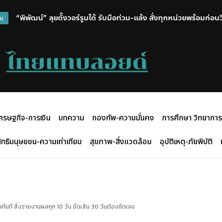
“พิพัฒน์” ลุยตั้งวอร์รูมใต้ รับมือท่วม-แล้ง สั่งทุกหน่วยพร้อมก่อ
วน
ศรษฐกิจ-การเงิน
บทความ
กองทัพ-ความมั่นคง
การศึกษา วิทยาการ
ิทธิมนุษยชน-ความเท่าเทียม
สุขภาพ-สิ่งแวดล้อม
อุบัติเหตุ-ภัยพิบัติ
ันที สั่งรายงานผลทุก 10 วัน ขีดเส้น 30 วันต้องชัดเจน