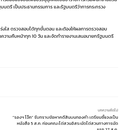
ัฐมนตรี เป็นประธานกรรมการ และรัฐมนตรีว่าการกระทรวง
ร่งใส ตรวจสอบได้ทุกขั้นตอน และต้องให้ผลการตรวจสอบ
นความคืบหน้าทุก 10 วัน และจัดทำรายงานเสนอนายกรัฐมนตรี
บทความถัดไป
“รองฯ โจ๊ก” รับทราบข้อหาคดีสินบนทองคำ เตรียมชี้แจงเป็น
หนังสือ 5 ส.ค. ก่อนคณะไต่สวนอิสระนัดไต่สวนทางการนัด
แรก 27 ส.ค.