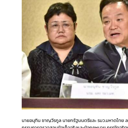
นายอนุทิน ชาญวีรกูล นายกรัฐมนตรีและ รมว.มหาดไทย ลง
กรรมการตรวจสอบข้อเท็จจริงและข้อกฎหมาย กรณีทุจริตก