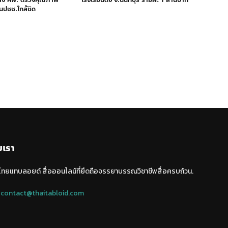
นปชช.ใกล้ชิด
บเรา
 ไทยแทบลอยด์ สื่อออนไลน์ที่ยึดถือจรรยาบรรณวิชาชีพสื่อครบถ้วน.
:
contact@thaitabloid.com