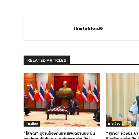
thaitabloid6
RELATED ARTICLES
การเมือง
การเมือง
“โสภณ” ดูงานป้องกันยาเสพติดฮานอย ยัน
“สุชาติ” ห่วงประชา
สภาไทยผลักดัน กม.-กลไกความร่วมมือระ
รีไซเคิลยางบ้านบึง