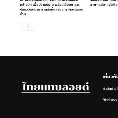
หว่างปท.เพื่อปราบปราม พร้อมเยี่ยมคารวะ
อากาศเข้ม-แจ้งเตือ
ปธน.เวียดนาม สานต่อหุ้นส่วนยุทธศาสตร์รอบ
ด้าน
เกี่ยวกั
สำนักข่าว
ติดต่อเรา