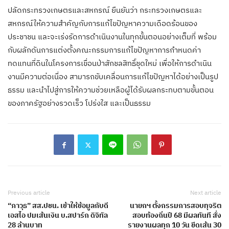
ปลัดกระทรวงเกษตรและสหกรณ์ ยืนยันว่า กระทรวงเกษตรและ
สหกรณ์ให้ความสำคัญกับการแก้ไขปัญหาความเดือดร้อนของ
ประชาชน และจะเร่งรัดการดำเนินงานในทุกขั้นตอนอย่างเต็มที่ พร้อม
กับผลักดันการแต่งตั้งคณะกรรมการแก้ไขปัญหาการกำหนดค่า
ทดแทนที่ดินในโครงการเขื่อนป่าสักชลสิทธิ์ชุดใหม่ เพื่อให้การดำเนิน
งานมีความต่อเนื่อง สามารถขับเคลื่อนการแก้ไขปัญหาได้อย่างเป็นรูป
ธรรม และนำไปสู่การให้ความช่วยเหลือผู้ได้รับผลกระทบตามขั้นตอน
ของภาครัฐอย่างรวดเร็ว โปร่งใส และเป็นธรรม
Previous article
Next article
“ภาวุธ” สส.ปชน. เข้าให้ข้อมูลกับดี
นายกฯ ตั้งกรรมการสอบทุจริต
เอสไอ ปมเส้นเงิน บ.สปาร์ก ดิจิทัล
สอบท้องถิ่นปี 68 มีผลทันที สั่ง
28 ล้านบาท
รายงานผลทุก 10 วัน ขีดเส้น 30