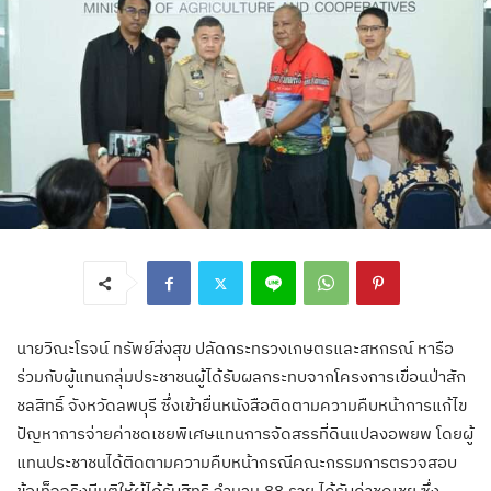
นายวิณะโรจน์ ทรัพย์ส่งสุข ปลัดกระทรวงเกษตรและสหกรณ์ หารือ
ร่วมกับผู้แทนกลุ่มประชาชนผู้ได้รับผลกระทบจากโครงการเขื่อนป่าสัก
ชลสิทธิ์ จังหวัดลพบุรี ซึ่งเข้ายื่นหนังสือติดตามความคืบหน้าการแก้ไข
ปัญหาการจ่ายค่าชดเชยพิเศษแทนการจัดสรรที่ดินแปลงอพยพ โดยผู้
แทนประชาชนได้ติดตามความคืบหน้ากรณีคณะกรรมการตรวจสอบ
ข้อเท็จจริงมีมติให้ผู้ได้รับสิทธิ จำนวน 88 ราย ได้รับค่าชดเชย ซึ่ง