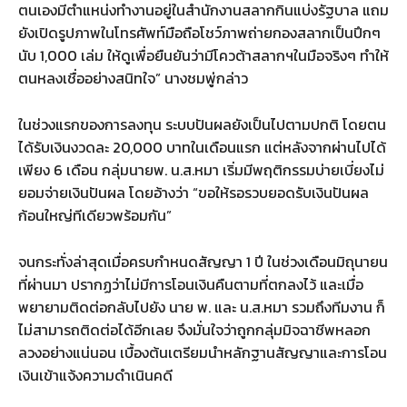
ตนเองมีตำแหน่งทำงานอยู่ในสำนักงานสลากกินแบ่งรัฐบาล แถม
ยังเปิดรูปภาพในโทรศัพท์มือถือโชว์ภาพถ่ายกองสลากเป็นปึกๆ
นับ 1,000 เล่ม ให้ดูเพื่อยืนยันว่ามีโควต้าสลากฯในมือจริงๆ ทำให้
ตนหลงเชื่ออย่างสนิทใจ” นางชมพู่กล่าว
ในช่วงแรกของการลงทุน ระบบปันผลยังเป็นไปตามปกติ โดยตน
ได้รับเงินงวดละ 20,000 บาทในเดือนแรก แต่หลังจากผ่านไปได้
เพียง 6 เดือน กลุ่มนายพ. น.ส.หมา เริ่มมีพฤติกรรมบ่ายเบี่ยงไม่
ยอมจ่ายเงินปันผล โดยอ้างว่า “ขอให้รอรวบยอดรับเงินปันผล
ก้อนใหญ่ทีเดียวพร้อมกัน”
จนกระทั่งล่าสุดเมื่อครบกำหนดสัญญา 1 ปี ในช่วงเดือนมิถุนายน
ที่ผ่านมา ปรากฏว่าไม่มีการโอนเงินคืนตามที่ตกลงไว้ และเมื่อ
พยายามติดต่อกลับไปยัง นาย พ. และ น.ส.หมา รวมถึงทีมงาน ก็
ไม่สามารถติดต่อได้อีกเลย จึงมั่นใจว่าถูกกลุ่มมิจฉาชีพหลอก
ลวงอย่างแน่นอน เบื้องต้นเตรียมนำหลักฐานสัญญาและการโอน
เงินเข้าแจ้งความดำเนินคดี