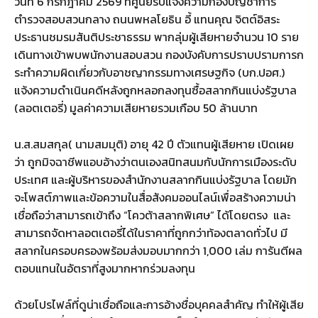
วันที่ 6 กรกฎาคม 2569 ที่ศูนย์รับแจ้งความกองบัญชาการ
ตำรวจสอบสวนกลาง ถนนพหลโยธิน อี้ แทนคุณ จิตต์อิสระ
ประธานชมรมสันติประชาธรรม พากลุ่มผู้เสียหายจำนวน 10 ราย
เดินทางเข้าพบพนักงานสอบสวน กองบังคับการปราบปรามการก
ระทำความผิดเกี่ยวกับอาชญากรรมทางเศรษฐกิจ (บก.ปอศ.)
แจ้งความดำเนินคดีหลังถูกหลอกลงทุนซื้อสลากกินแบ่งรัฐบาล
(ลอตเตอรี่) มูลค่าความเสียหายรวมเกือบ 50 ล้านบาท
น.ส.สมสกุล( นามสมมุติ) อายุ 42 ปี ตัวแทนผู้เสียหาย เปิดเผย
ว่า ถูกมิจฉาชีพแอบอ้างว่าตนเองสนิทสนมกับนักการเมืองระดับ
ประเทศ และผู้บริหารของสำนักงานสลากกินแบ่งรัฐบาล โดยมัก
จะโพสต์ภาพและข้อความในสื่อสังคมออนไลน์เพื่อสร้างความน่า
เชื่อถือว่าสามารถเข้าถึง “โควต้าสลากพิเศษ” ได้โดยตรง และ
สามารถจัดหาลอตเตอรี่ได้ในราคาที่ถูกกว่าท้องตลาดทั่วไป มี
สลากในครอบครองพร้อมส่งมอบมากกว่า 1,000 เล่ม การันตีผล
ตอบแทนในอัตราที่สูงมากหากร่วมลงทุน
ด้วยโปรไฟล์ที่ดูน่าเชื่อถือและการอ้างชื่อบุคคลสำคัญ ทำให้ผู้เสีย