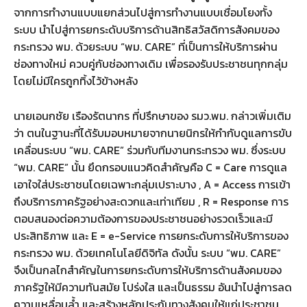
จากการทำงานแบบแยกส่วนไปสู่การทำงานแบบเชื่อมโยงทั้ง
ระบบ นำไปสู่การยกระดับบริการด้านสิทธิสวัสดิการสังคมของ
กระทรวง พม. ด้วยระบบ “พม. CARE” ที่เป็นการให้บริการผ่าน
ช่องทางใหม่ ควบคู่กับช่องทางเดิม เพื่อรองรับประชาชนทุกกลุ่ม
โดยไม่มีใครถูกทิ้งไว้ข้างหลัง
นายเอนกชัย เรืองรัตนากร ที่ปรึกษาของ รมว.พม. กล่าวเพิ่มเติม
ว่า ตนในฐานะที่ได้รับมอบหมายจากนายนิกรให้กำกับดูแลการขับ
เคลื่อนระบบ “พม. CARE” ร่วมกับทีมงานกระทรวง พม. ซึ่งระบบ
“พม. CARE” นั้น ยึดกรอบแนวคิดสำคัญคือ C = Care การดูแล
เอาใจใส่ประชาชนโดยเฉพาะกลุ่มเปราะบาง , A = Access การเข้า
ถึงบริการภาครัฐอย่างสะดวกและเท่าเทียม , R = Response การ
ตอบสนองต่อความต้องการของประชาชนอย่างรวดเร็วและมี
ประสิทธิภาพ และ E = e-Service การยกระดับการให้บริการของ
กระทรวง พม. ด้วยเทคโนโลยีดิจิทัล ดังนั้น ระบบ “พม. CARE”
จึงเป็นกลไกสำคัญในการยกระดับการให้บริการด้านสังคมของ
ภาครัฐให้มีความทันสมัย โปร่งใส และเป็นธรรม อันนำไปสู่การลด
ความเหลื่อมล้ำ และสร้างหลักประกันทางสังคมให้แก่ประชาชน