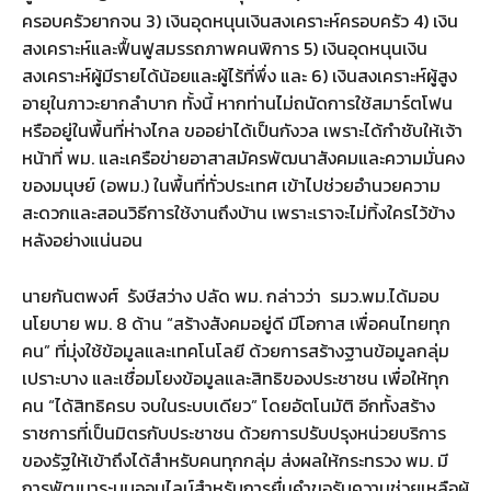
ครอบครัวยากจน 3) เงินอุดหนุนเงินสงเคราะห์ครอบครัว 4) เงิน
สงเคราะห์และฟื้นฟูสมรรถภาพคนพิการ 5) เงินอุดหนุนเงิน
สงเคราะห์ผู้มีรายได้น้อยและผู้ไร้ที่พึ่ง และ 6) เงินสงเคราะห์ผู้สูง
อายุในภาวะยากลำบาก ทั้งนี้ หากท่านไม่ถนัดการใช้สมาร์ตโฟน
หรืออยู่ในพื้นที่ห่างไกล ขออย่าได้เป็นกังวล เพราะได้กำชับให้เจ้า
หน้าที่ พม. และเครือข่ายอาสาสมัครพัฒนาสังคมและความมั่นคง
ของมนุษย์ (อพม.) ในพื้นที่ทั่วประเทศ เข้าไปช่วยอำนวยความ
สะดวกและสอนวิธีการใช้งานถึงบ้าน เพราะเราจะไม่ทิ้งใครไว้ข้าง
หลังอย่างแน่นอน
นายกันตพงศ์ รังษีสว่าง ปลัด พม. กล่าวว่า รมว.พม.ได้มอบ
นโยบาย พม. 8 ด้าน “สร้างสังคมอยู่ดี มีโอกาส เพื่อคนไทยทุก
คน” ที่มุ่งใช้ข้อมูลและเทคโนโลยี ด้วยการสร้างฐานข้อมูลกลุ่ม
เปราะบาง และเชื่อมโยงข้อมูลและสิทธิของประชาชน เพื่อให้ทุก
คน “ได้สิทธิครบ จบในระบบเดียว” โดยอัตโนมัติ อีกทั้งสร้าง
ราชการที่เป็นมิตรกับประชาชน ด้วยการปรับปรุงหน่วยบริการ
ของรัฐให้เข้าถึงได้สำหรับคนทุกกลุ่ม ส่งผลให้กระทรวง พม. มี
การพัฒนาระบบออนไลน์สำหรับการยื่นคําขอรับความช่วยเหลือผู้