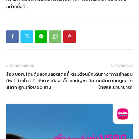
อย่างยั่งยืน
บทความก่อนหน้านี้
บทความถัดไป
ร้อง ปอศ. โดนตุ๋นลงทุนลอตเตอรี่
ตร.เตือนนักเดินทาง “การลักลอบ
ทิพย์ อ้างโควต้า นักการเมือง-บิ๊ก
ขนกัญชา มีความผิดตามกฎหมาย
สลาก สูญเกือบ 50 ล้าน
ไทยและนานาชาติ”