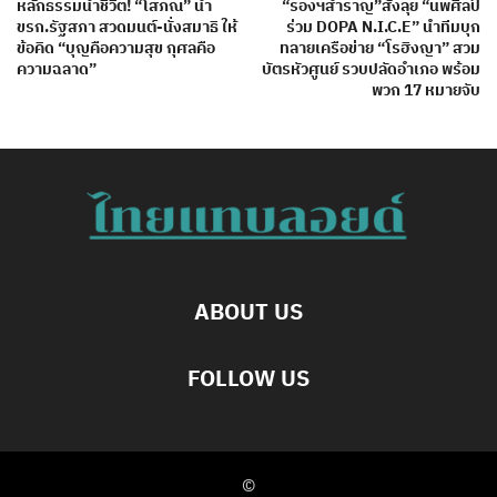
หลักธรรมนำชีวิต! “โสภณ” นำ
“รองฯสำราญ”สั่งลุย “นพศิลป์
ขรก.รัฐสภา สวดมนต์-นั่งสมาธิ ให้
ร่วม DOPA N.I.C.E” นำทีมบุก
ข้อคิด “บุญคือความสุข กุศลคือ
ทลายเครือข่าย “โรฮิงญา” สวม
ความฉลาด”
บัตรหัวศูนย์ รวบปลัดอำเภอ พร้อม
พวก 17 หมายจับ
ABOUT US
FOLLOW US
©