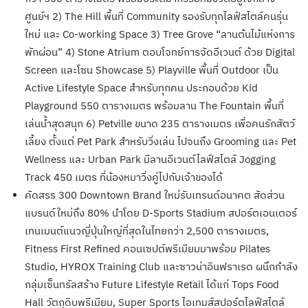
ศูนย์ฯ 2) The Hill พื้นที่ Community รองรับทุกไลฟ์สไตล์คนรุ่น
ใหม่ และ Co-working​ Space​ 3) Tree Grove “ลานต้นไม้แห่งการ
พักผ่อน” 4) Stone Atrium ตอบโจทย์การจัดอีเวนต์ ด้วย Digital
Screen และโซน Showcase 5) Playville พื้นที่ Outdoor เป็น
Active Lifestyle Space สำหรับทุกคน ประกอบด้วย Kid
Playground 550 ตารางเมตร พร้อมลาน The Fountain พื้นที่
เล่นน้ำสุดสนุก 6) Petville ขนาด 235 ตารางเมตร เพื่อคนรักสัตว์
เลี้ยง ตั้งแต่ Pet Park สำหรับวิ่งเล่น ไปจนถึง Grooming และ Pet
Wellness และ Urban Park มีลานอีเวนต์ไลฟ์สไตล์ Jogging
Track 450 เมตร ที่น้องหมาวิ่งคู่ไปกับเจ้าของได้
คัดสรร 300 Downtown Brand ใหม่รับเทรนด์อนาคต สัดส่วน
แบรนด์ใหม่ถึง 80% นำโดย D-Sports Stadium สปอร์ตเอนเตอร์
เทนเมนต์แนวญี่ปุ่นใหญ่ที่สุดในไทยกว่า 2,500 ตารางเมตร,
Fitness First Refined คอนเซปต์พรีเมียมมาพร้อม Pilates
Studio, HYROX Training Club และซาวน่าอินฟราเรด ผนึกกำลัง
กลุ่มเซ็นทรัลสร้าง Future Lifestyle Retail ได้แก่ Tops Food
Hall วัตถุดิบพรีเมียม, Super Sports ไอเทมส์สปอร์ตไลฟ์สไตล์