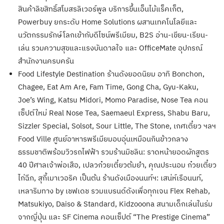
สินค้าลิขสิทธิ์สโมสรลิเวอร์พูล บริการขึ้นเอ็นไม้แร็คเก็ต,
Powerbuy ยกระดับ Home Solutions ผสานเทคโนโลยีและ
นวัตกรรมรักษ์โลกเข้ากับดีไซน์พรีเมียม, B2S อ่าน-เขียน-เรียน-
เล่น รวมความสุขและแรงบันดาลใจ และ OfficeMate อุปกรณ์
สำนักงานครบครัน
Food Lifestyle Destination ร้านดังยอดนิยม อาทิ Bonchon,
Chagee, Eat Am Are, Fam Time, Gong Cha, Gyu-Kaku,
Joe’s Wing, Katsu Midori, Momo Paradise, Nose Tea คอน
เซ็ปต์ใหม่ Real Nose Tea, Saemaeul Express, Shabu Baru,
Sizzler Special, Solsot, Sour Little, The Stone, เกศเตี๋ยว ฯลฯ
Food Ville ศูนย์อาหารพรีเมียมอบอุ่นเหมือนกินข้าวกลาง
ธรรมชาติพร้อมวิวรถไฟฟ้า รวมร้านมิชลิน: ราดหน้ายอดผักสูตร
40 ปีศาลเจ้าพ่อเสือ, เปลวก๋วยเตี๋ยวต้มยำ, คุณประนอม ก๋วยเตี๋ยว
ไก่ฉีก, สุกี้เมาเวอริค เป็นต้น ร้านดังเมืองนนท์ฯ: เสน่ห์เรือนนท์,
เหลาริมทาง by เชฟเดช รวมแบรนด์ดังเพื่อทุกเจน Flex Rehab,
Matsukiyo, Daiso & Standard, Kidzooona สนามเด็กเล่นในร่ม
จากญี่ปุ่น และ SF Cinema คอนเซ็ปต์ “The Prestige Cinema”