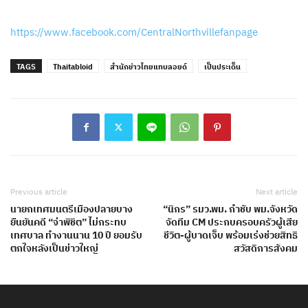
https://www.facebook.com/CentralNorthvillefanpage
TAGS
Thaitabloid
สำนักข่าวไทยแทบลอยด์
เป็นประเด็น
Previous article
Next article
นายกเทศมนตรีเมืองปลายบาง
“นิกร” รมว.พม. กำชับ พม.จังหวัด
ยืนยันคดี “จ่าพิชิต” ไม่กระทบ
จัดทีม CM ประกบครอบครัวผู้เสีย
เทศบาล ทำงานนาน 10 ปี ยอมรับ
ชีวิต-ผู้บาดเจ็บ พร้อมเร่งช่วยสิทธิ
ตกใจหลังเป็นข่าวใหญ่
สวัสดิการสังคม