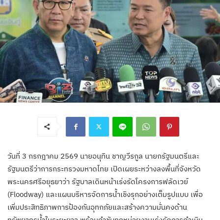
วันที่ 3 กรกฎาคม 2569 นายอนุทิน ชาญวีรกูล นายกรัฐมนตรีและ
รัฐมนตรีว่าการกระทรวงมหาดไทย เปิดเผยระหว่างลงพื้นที่จังหวัด
พระนครศรีอยุธยาว่า รัฐบาลเดินหน้าเร่งรัดโครงการฟลัดเวย์
(Floodway) และแผนบริหารจัดการน้ำเชิงรุกอย่างเต็มรูปแบบ เพื่อ
เพิ่มประสิทธิภาพการป้องกันอุทกภัยและสร้างความมั่นคงด้าน
ทรัพยากรน้ำในระยะยาว พร้อมกำชับทุกหน่วยงานเร่งรัดการดำเนิน