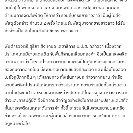
สินค้า) ในพื้นที่ จ.เลย และ จ.นครพนม ผลการปฏิบัติ พบ บุคคลที่
ดำเนินการจัดส่งพัสดุ ให้การว่า ร่วมกับภรรยาชาวลาว เป็นผู้ไปส่ง
พัสดุดังกล่าว จำนวน 2 ครั้ง โดยไปรับพัสดุมาจากชายชาวลาว ได้รับ
ค่าจ้างเป็นเงินโอนเข้าบัญชีภรรยาชาวลาว
พันตำรวจตรี สุริยา สิงหกมล เลขาธิการ ป.ป.ส. กล่าวว่า เนื่องจาก
ประเทศไทยมีชายแดนติดกับพื้นที่สามเหลี่ยมทองคำ ซึ่งเป็นแหล่งผลิต
ยาเสพติยาบ้า ไอซ์ เฮโรอีน คีตามีน และยังเป็นศูนย์กลางยุทธศาสตร์
ของภูมิภาคอาเซียน มีระบบคมนาคมขนส่งที่สะดวก และเชื่อมโยงออก
ไปยังภูมิภาคอื่น ๆ ได้หลายทาง ทั้งเส้นทางบก ท่าอากาศยาน ท่าเรือ
รวมถึงพัสดุไปรษณียภัณฑ์ระหว่างประเทศ ความร่วมมือทั้งหน่วยงาน
ภายในประเทศ และหน่วยงานระหว่างประเทศ ในการบูรณาการทางการ
ข่าวและการปฏิบัติ จึงมีความสำคัญอย่างยิ่งในการปราบปรามและสกัด
กั้นยาเสพติดในทุกระดับการค้า ทั้งนี้ จะร่วมกันสืบสวนขยายผลเครือ
ข่ายการค้ายาเสพติด และผู้ที่เกี่ยวข้องกับขบวนการมาดำเนินคดีตาม
กฎหมายต่อไป