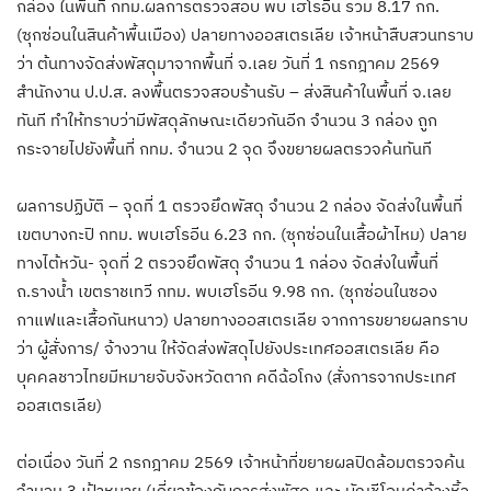
กล่อง ในพื้นที่ กทม.ผลการตรวจสอบ พบ เฮโรอีน รวม 8.17 กก.
(ซุกซ่อนในสินค้าพื้นเมือง) ปลายทางออสเตรเลีย เจ้าหน้าสืบสวนทราบ
ว่า ต้นทางจัดส่งพัสดุมาจากพื้นที่ จ.เลย วันที่ 1 กรกฎาคม 2569
สำนักงาน ป.ป.ส. ลงพื้นตรวจสอบร้านรับ – ส่งสินค้าในพื้นที่ จ.เลย
ทันที ทำให้ทราบว่ามีพัสดุลักษณะเดียวกันอีก จำนวน 3 กล่อง ถูก
กระจายไปยังพื้นที่ กทม. จำนวน 2 จุด จึงขยายผลตรวจค้นทันที
ผลการปฏิบัติ – จุดที่ 1 ตรวจยึดพัสดุ จำนวน 2 กล่อง จัดส่งในพื้นที่
เขตบางกะปิ กทม. พบเฮโรอีน 6.23 กก. (ซุกซ่อนในเสื้อผ้าไหม) ปลาย
ทางไต้หวัน- จุดที่ 2 ตรวจยึดพัสดุ จำนวน 1 กล่อง จัดส่งในพื้นที่
ถ.รางน้ำ เขตราชเทวี กทม. พบเฮโรอีน 9.98 กก. (ซุกซ่อนในซอง
กาแฟและเสื้อกันหนาว) ปลายทางออสเตรเลีย จากการขยายผลทราบ
ว่า ผู้สั่งการ/ จ้างวาน ให้จัดส่งพัสดุไปยังประเทศออสเตรเลีย คือ
บุคคลชาวไทยมีหมายจับจังหวัดตาก คดีฉ้อโกง (สั่งการจากประเทศ
ออสเตรเลีย)
ต่อเนื่อง วันที่ 2 กรกฎาคม 2569 เจ้าหน้าที่ขยายผลปิดล้อมตรวจค้น
จำนวน 3 เป้าหมาย (เกี่ยวข้องกับการส่งพัสดุ และ บัญชีโอนค่าจ้างหิ้ว