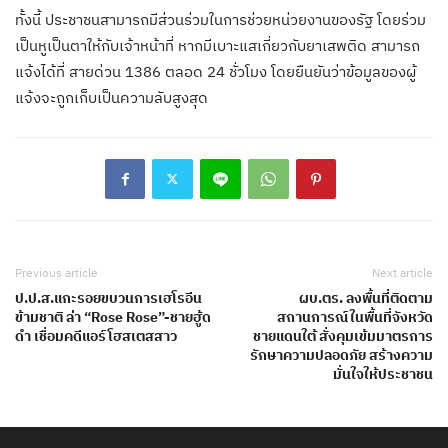
ทั้งนี้ ประชาชนสามารถมีส่วนร่วมในการช่วยหน่วยงานของรัฐ โดยร่วม
เป็นหูเป็นตาให้กับเจ้าหน้าที่ หากมีเบาะแสเกี่ยวกับยาเสพติด สามารถ
แจ้งได้ที่ สายด่วน 1386 ตลอด 24 ชั่วโมง โดยยืนยันว่าข้อมูลของผู้
แจ้งจะถูกเก็บเป็นความลับสูงสุด
Previous article
Next article
ป.ป.ส.แกะรอยขบวนการเฮโรอีน
ผบ.ตร. ลงพื้นที่ติดตาม
ข้ามชาติ ล่า “Rose Rose”-ชายฮู้ด
สถานการณ์ในพื้นที่จังหวัด
ดำ เชื่อมคดีแอร์โฮสเตสสาว
ชายแดนใต้ สั่งคุมเข้มมาตรการ
รักษาความปลอดภัย สร้างความ
มั่นใจให้ประชาชน