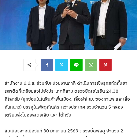
สำนักงาน ป.ป.ส. ร่วมกับหน่วยงานภาคี ดำเนินการเชิงรุกสกัดกั้นยา
เสพติดที่เตรียมส่งไปยังประเทศที่สาม ตรวจยึดเฮโรอีน 24.38
กิโลกรัม (ซุกซ่อนในในสินค้าพื้นเมือง, เสื้อผ้าไหม, ซองกาแฟ และเสื้อ
กันหนาว) บรรจุในพัสดุภัณฑ์ระหว่างประเทศ รวมจำนวน 5 กล่อง
เตรียมส่งไปออสเตรเลีย และ ไต้หวัน
สืบเนื่องจากเมื่อวันที่ 30 มิถุนายน 2569 ตรวจยึดพัสดุ จำนวน 2