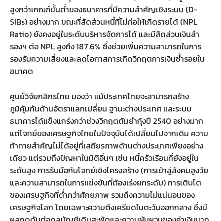
สูงกว่าเกณฑ์ขั้นต่ำของธนาคารที่มีความสำคัญเชิงระบบ (D-
SIBs) อย่างมาก ขณะที่สัดส่วนหนี้ที่ไม่ก่อให้เกิดรายได้ (NPL
Ratio) ยังคงอยู่ในระดับบริหารจัดการได้ และมีสัดส่วนเงินสำ
รองฯ ต่อ NPL สูงถึง 187.6% ซึ่งช่วยเพิ่มความสามารถในการ
รองรับความเสี่ยงและลดโอกาสการเกิดวิกฤตการเงินซ้ำรอยใน
อนาคต
ศูนย์วิจัยกสิกรไทย มองว่า แม้ประเทศไทยจะสามารถสร้าง
ภูมิคุ้มกันด้านอัตราแลกเปลี่ยน ฐานะต่างประเทศ และระบบ
ธนาคารได้แข็งแกร่งกว่าช่วงวิกฤตต้มยำกุ้งปี 2540 อย่างมาก
แต่โจทย์ของเศรษฐกิจไทยในปัจจุบันได้เปลี่ยนไปจากเดิม ความ
ท้าทายสำคัญไม่ได้อยู่ที่เสถียรภาพด้านต่างประเทศเพียงอย่าง
เดียว แต่รวมถึงปัญหาในมิติอื่นๆ เช่น หนี้ครัวเรือนที่ยังอยู่ใน
ระดับสูง การรับมือกับโจทย์เชิงโครงสร้าง (การเข้าสู่สังคมสูงวัย
และความสามารถในการแข่งขันที่ต้องเร่งยกระดับ) การเติบโต
ของเศรษฐกิจที่ต่ำกว่าศักยภาพ รวมถึงความไม่แน่นอนของ
เศรษฐกิจโลก โดยเฉพาะความตึงเครียดในตะวันออกกลาง ซึ่งมี
ผลกดดันต่อดุลบัญชีเดินสะพัดและความผันผวนของค่าเงินบาท