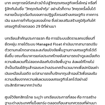
มาก เหตุการณ์ดังกล่าวนำไปสู่วิกฤตเศรษฐกิจครั้งใหญ่ หรือที่
รู้จักกันในชื่อ “วิกฤตต้มยำกุ้ง” อย่างไรก็ตาม วิกฤตครั้งนั้นได้
กลายเป็นจุดเริ่มต้นของการปฏิรูปโครงสร้างเศรษฐกิจ ภาคการ
เงิน และการกำกับดูแลของไทย ซึ่งช่วยเสริมสร้างภูมิคุ้มกันให้
เศรษฐกิจไทยตลอด 29 ปีที่ผ่านมา
บทเรียนสำคัญประการแรก คือ การมีระบบอัตราแลกเปลี่ยนที่
ยืดหยุ่น ภายใต้ระบบ Managed Float ค่าเงินบาทสามารถปรับ
ตัวตามกลไกตลาดและสะท้อนปัจจัยพื้นฐานทางเศรษฐกิจได้ดี
ยิ่งขึ้น ขณะที่ธนาคารแห่งประเทศไทยยังสามารถเข้าดูแลเมื่อเกิด
ความผันผวนที่ไม่สอดคล้องกับปัจจัยพื้นฐาน ส่งผลให้ไทยไม่
จำเป็นต้องใช้ทุนสำรองระหว่างประเทศจำนวนมากเพื่อปกป้องค่า
เงินเหมือนในอดีต แต่สามารถเก็บรักษาทุนสำรองไว้เพื่อรองรับ
ความเสี่ยงจากความผันผวนของเศรษฐกิจโลกได้อย่างมี
ประสิทธิภาพมากกว่าเดิม
ศูนย์วิจัยกสิกรไทย ระบุว่า บทเรียนประการที่สอง คือ การสร้าง
ฐานะต่างประเทศที่แข็งแกร่ง ตลอดเกือบสามทศวรรษที่ผ่านมา