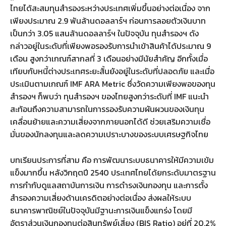
ไทยได้สะสมทุนสำรองระหว่างประเทศเพิ่มขึ้นอย่างต่อเนื่อง จาก
เพียงประมาณ 2.9 พันล้านดอลลาร์ฯ ก่อนการลอยตัวเงินบาท
เป็นกว่า 3.05 แสนล้านดอลลาร์ฯ ในปัจจุบัน ทุนสำรองฯ ดัง
กล่าวอยู่ในระดับที่เพียงพอรองรับการนำเข้าสินค้าได้ประมาณ 9
เดือน สูงกว่าเกณฑ์สากลที่ 3 เดือนอย่างมีนัยสำคัญ อีกทั้งเมื่อ
เทียบกับหนี้ต่างประเทศระยะสั้นยังอยู่ในระดับที่ปลอดภัย และเมื่อ
ประเมินตามเกณฑ์ IMF ARA Metric ซึ่งวัดความเพียงพอของทุน
สำรองฯ ก็พบว่า ทุนสำรองฯ ของไทยสูงกว่าระดับที่ IMF แนะนำ
สะท้อนถึงความสามารถในการรองรับความผันผวนของเงินทุน
เคลื่อนย้ายและความเสี่ยงจากภายนอกได้ดี ช่วยเสริมความเชื่อ
มั่นของนักลงทุนและลดความเปราะบางของระบบเศรษฐกิจไทย
บทเรียนประการที่สาม คือ การพัฒนาระบบธนาคารให้มีความเข้ม
แข็งมากขึ้น หลังวิกฤตปี 2540 ประเทศไทยได้ยกระดับมาตรฐาน
การกำกับดูแลสถาบันการเงิน การดำรงเงินกองทุน และการตั้ง
สำรองความเสี่ยงด้านเครดิตอย่างต่อเนื่อง ส่งผลให้ระบบ
ธนาคารพาณิชย์ในปัจจุบันมีฐานะการเงินแข็งแกร่ง โดยมี
อัตราส่วนเงินกองทุนต่อสินทรัพย์เสี่ยง (BIS Ratio) อยู่ที่ 20.2%