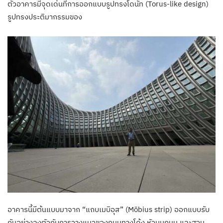
ตัวอาคารมีจุดเด่นที่การออกแบบรูปทรงโดนัท (Torus-like design)
รูปทรงประติมากรรมของ
อาคารนี้มีต้นแบบมาจาก “แถบเมบิอุส” (Möbius strip) ออกแบบรับ
กันอย่างลงตัวกับการวางแนวของถนนทางโค้ง หัวมุมถนน และสวน