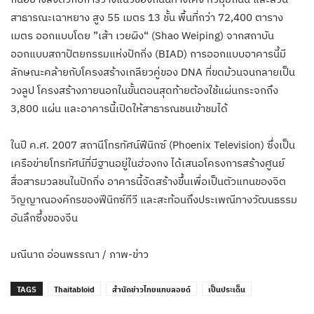
สาธารณะเฉาหยาง สูง 55 เมตร 13 ชั้น พื้นที่กว่า 72,400 ตาราง
เมตร ออกแบบโดย ”เส้า เวยผิง“ (Shao Weiping) จากสถาบัน
ออกแบบสถาปัตยกรรมแห่งปักกิ่ง (BIAD) การออกแบบอาคารนี้มี
ลักษณะคล้ายกับโครงสร้างเกลียวคู่ของ DNA ที่ขดม้วนจนกลายเป็น
วงลูป โครงสร้างภายนอกในขั้นตอนสุดท้ายต้องใช้แผ่นกระจกถึง
3,800 แผ่น และอาคารนี้เปิดให้สาธารณชนเข้าชมได้
ในปี ค.ศ. 2007 สถานีโทรทัศน์ฟีนิกซ์ (Phoenix Television) ซึ่งเป็น
เครือข่ายโทรทัศน์ที่มีฐานอยู่ในฮ่องกง ได้เสนอโครงการสร้างศูนย์
สื่อสารมวลชนในปักกิ่ง อาคารนี้จัดสร้างขึ้นเพื่อเป็นตัวแทนของจิต
วิญญาณองค์กรของฟีนิกซ์ทีวี และสะท้อนถึงประเพณีทางวัฒนธรรม
อันลึกซึ้งของจีน
มณีนาถ อ่อนพรรณา / ภาพ-ข่าว
TAGS
Thaitabloid
สำนักข่าวไทยแทบลอยด์
เป็นประเด็น