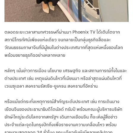
ตลอดระยะเวลาสามทศวรรษที่ผ่านมา Phoenix TV ได้เติบโตจาก
สถานีโทรทัศน์เพียงแห่งเดียว จนกลายเป็นกลุ่มธุรกิจสื่อและ
วัฒนธรรมภาษาจีนที่มีผู้ชมในต่างประเทศมากที่สุดแห่งหนึ่งของโลก
พร้อมขยายธุรกิจอย่างหลากหลาย
หลักๆ เน้นข่าวการเมือง นโยบาย เศรษฐกิจ และสถานการณ์ทั้งในและ
ต่างประเทศ เช่น เหตุแผ่นดินไหวที่เมียนมา หรือล่าสุดแผ่นดินไหวที่
เวเนซุเอลา สงครามรัสเซีย-ยูเครน สงครามที่อิหร่าน
หรือแม้แต่กระทั่งเหตุการณ์สำคัญระดับประเทศ เช่น การเดินมาง
เยือนจีนของประธานาธิบดีโดนัลด์ ทรัมป์ พร้อมคณะผู้บริหารบริษัท
ยักษ์ใหญ่ระดับโลกจากสหรัฐฯ เดินทางเยือนจีน ก็จะส่งผู้สื่อข่าว
ประจำแต่ละจุดในกรุงปักกิ่งเพื่อรายงานความเคลื่อนไหว พร้อม
รายงานสดตลอด 24 ชั่วโมง ขณะเดียวกันยังมีหลายคลิปจาก