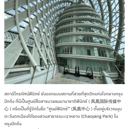
สถานีโทรทัศน์ฟีนิกซ์ ยังออกแบบสถานที่สวยที่สุดอีกแห่งใจกลางกรุง
ปักกิ่ง ที่นี่เป็นศูนย์สื่อสารมวลชนนานาชาติฟีนิกซ์ ( 凤凰国际传媒中
心 ) หรือเป็นที่รู้จักในชื่อ “ศูนย์ฟีนิกซ์” (凤凰中心 ) ตั้งอยู่บริเวณมุม
ตะวันตกเฉียงใต้ของสวนสาธารณะเฉาหยาง (Chaoyang Park) ใน
กรุงปักกิ่ง