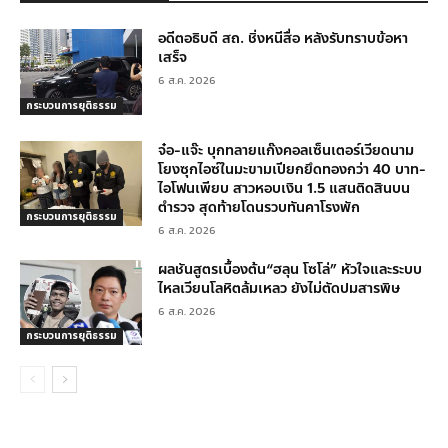
อดีตอธิบดี สถ. ชิ่งหนีสื่อ หลังรับทราบข้อหา
เสร็จ
6 ส.ค. 2026
กระบวนการยุติธรรม
จ๋อ-แจ๊ะ บุกทลายแก๊งคอลเซ็นเตอร์เวียดนาม
โยงซุกไอซ์ในมะขามเปียกยึดทองกว่า 40 บาท-
ไอโฟนเพียบ สาวหอบเงิน 1.5 แสนติดสินบน
ตำรวจ สุดท้ายโดนรวบทันคาโรงพัก
กระบวนการยุติธรรม
6 ส.ค. 2026
ผลชันสูตรเบื้องต้น“ฮลุน โซโล่” หัวใจและระบบ
ไหลเวียนโลหิตล้มเหลว ยังไม่ตัดปมสารพิษ
6 ส.ค. 2026
กระบวนการยุติธรรม