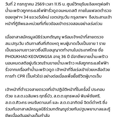
วันที่ 2 กรกฎาคม 2569 เวลา 11.15 น. ศูนย์วิทยุรับแจ้งเหตุพ่อค้า
น้ำมะพร้าวถูกกระแสไฟฟ้ารั่วดูดจนหมดสติ ภายในแฟลตตำรวจ
ซอยจุฬาฯ 34 แขวงวังใหม่ เขตปทุมวัน กรุงเทพฯ จึงประสานเจ้า
หน้าที่กู้ชีพและหน่วยที่เกี่ยวข้องเข้าตรวจสอบอย่างเร่งด่วน
เมื่ออาสาสมัครมูลนิธิร่วมกตัญญู พร้อมเจ้าหน้าที่สายตรวจ
สน.ปทุมวัน เดินทางถึงที่เกิดเหตุ พบผู้บาดเจ็บเป็นชาย 1 ราย
เป็นแรงงานชาวลาวซึ่งมีใบอนุญาตทำงานในประเทศไทย ชื่อ
PHOUKHAO KEOVONGSA อายุ 36 ปี มีอาชีพขายน้ำมะพร้าว
นอนหมดสติอยู่บริเวณร้านขายน้ำมะพร้าว หลังถูกกระแสไฟฟ้า
รั่วจากเครื่องทำน้ำมะพร้าวดูด เจ้าหน้าที่จึงเร่งเข้าช่วยเหลือด้วย
การทำ CPR (ปั๊มหัวใจ) อย่างต่อเนื่องเพื่อยื้อชีวิตผู้บาดเจ็บ
เจ้าหน้าที่ตำรวจสายตรวจที่เข้าปฏิบัติหน้าที่ในครั้งนี้ ประกอบ
ด้วย จ.ส.ต.เฉลิมพร ฤทธิ์บัว, ส.ต.ต.ยุทธพงษ์ พิมพ์ชัยศรี,
ส.ต.ต.ศิวะกร เหมรัษดานนท์ และ ส.ต.ต.อาทิตย์ จิตต์ดำหริ ซึ่ง
ร่วมกับอาสาสมัครมูลนิธิร่วมกตัญญูช่วยกันปฐมพยาบาลและกู้
ชีพเบื้องต้นอย่างเต็มกำลัง