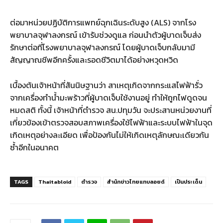
ต่อมาหน่วยปฏิบัติการแพทย์ฉุกเฉินระดับสูง (ALS) จากโรง
พยาบาลจุฬาลงกรณ์ เข้ารับช่วงดูแล ก่อนนำตัวผู้บาดเจ็บส่ง
รักษาต่อที่โรงพยาบาลจุฬาลงกรณ์ โดยผู้บาดเจ็บกลับมามี
สัญญาณชีพอีกครั้งและรอดชีวิตมาได้อย่างหวุดหวิด
เบื้องต้นเจ้าหน้าที่สันนิษฐานว่า สาเหตุเกิดจากกระแสไฟฟ้ารั่ว
จากเครื่องทำน้ำมะพร้าวที่ผู้บาดเจ็บใช้งานอยู่ ทำให้ถูกไฟดูดจน
หมดสติ ทั้งนี้ เจ้าหน้าที่ตำรวจ สน.ปทุมวัน จะประสานหน่วยงานที่
เกี่ยวข้องเข้าตรวจสอบสภาพเครื่องใช้ไฟฟ้าและระบบไฟฟ้าในจุด
เกิดเหตุอย่างละเอียด เพื่อป้องกันไม่ให้เกิดเหตุลักษณะเดียวกัน
ซ้ำอีกในอนาคต
TAGS
Thaitabloid
ตำรวจ
สำนักข่าวไทยแทบลอยด์
เป็นประเด็น