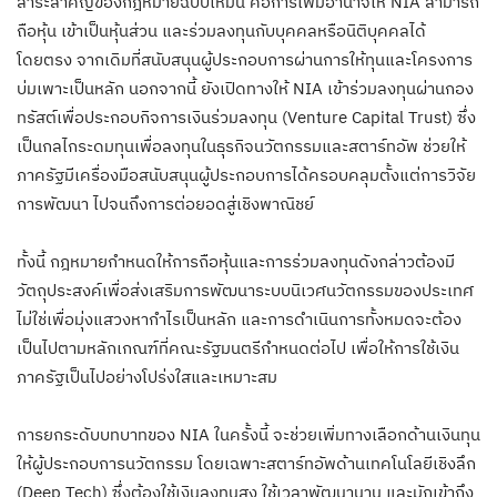
สาระสำคัญของกฎหมายฉบับใหม่นี้ คือการเพิ่มอำนาจให้ NIA สามารถ
ถือหุ้น เข้าเป็นหุ้นส่วน และร่วมลงทุนกับบุคคลหรือนิติบุคคลได้
โดยตรง จากเดิมที่สนับสนุนผู้ประกอบการผ่านการให้ทุนและโครงการ
บ่มเพาะเป็นหลัก นอกจากนี้ ยังเปิดทางให้ NIA เข้าร่วมลงทุนผ่านกอง
ทรัสต์เพื่อประกอบกิจการเงินร่วมลงทุน (Venture Capital Trust) ซึ่ง
เป็นกลไกระดมทุนเพื่อลงทุนในธุรกิจนวัตกรรมและสตาร์ทอัพ ช่วยให้
ภาครัฐมีเครื่องมือสนับสนุนผู้ประกอบการได้ครอบคลุมตั้งแต่การวิจัย
การพัฒนา ไปจนถึงการต่อยอดสู่เชิงพาณิชย์
ทั้งนี้ กฎหมายกำหนดให้การถือหุ้นและการร่วมลงทุนดังกล่าวต้องมี
วัตถุประสงค์เพื่อส่งเสริมการพัฒนาระบบนิเวศนวัตกรรมของประเทศ
ไม่ใช่เพื่อมุ่งแสวงหากำไรเป็นหลัก และการดำเนินการทั้งหมดจะต้อง
เป็นไปตามหลักเกณฑ์ที่คณะรัฐมนตรีกำหนดต่อไป เพื่อให้การใช้เงิน
ภาครัฐเป็นไปอย่างโปร่งใสและเหมาะสม
การยกระดับบทบาทของ NIA ในครั้งนี้ จะช่วยเพิ่มทางเลือกด้านเงินทุน
ให้ผู้ประกอบการนวัตกรรม โดยเฉพาะสตาร์ทอัพด้านเทคโนโลยีเชิงลึก
(Deep Tech) ซึ่งต้องใช้เงินลงทุนสูง ใช้เวลาพัฒนานาน และมักเข้าถึง