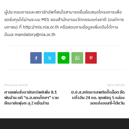
ผู้ประกอบการและสตาร์ทอัพที่สนใจสามารถยื่นข้อเสนอโครงการเพื่อ
ขอรับทุนได้ผ่านระบบ MIS ของสำนักงานนวัตกรรมแห่งชาติ (องค์การ
มหาชน) ที่ http://mis.nia.or.th หรือสอบถามข้อมูลเพิ่มเติมได้ทาง
อีเมล mandatory@nia.or.th
Previous article
Next article
ศาลแพ่งสั่งอายัดทรัพย์เพิ่ม 8.1
ป.ป.ส.สกัดยาเสพติดบิ๊กล็อต ยึด
พันล้าน คดี “น.ส.แตงไทยฯ” รวม
เฮโรอีน 24 กก. ซุกพัสดุ 5 กล่อง
ยึดอายัดพุ่งทะลุ 2 หมื่นล้าน
ลอบส่งออสซี่-ไต้หวัน