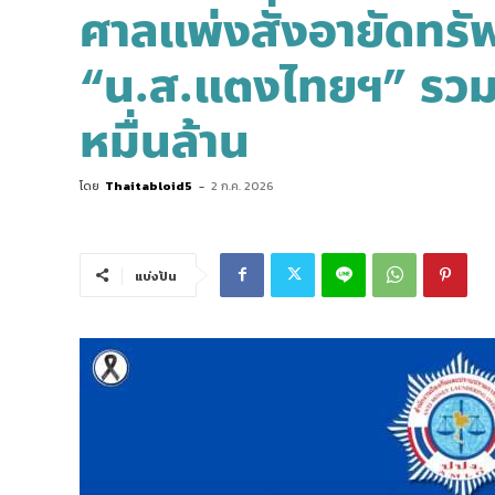
ศาลแพ่งสั่งอายัดทรัพย
“น.ส.แตงไทยฯ” รวมยึ
หมื่นล้าน
โดย
Thaitabloid5
-
2 ก.ค. 2026
แบ่งปัน