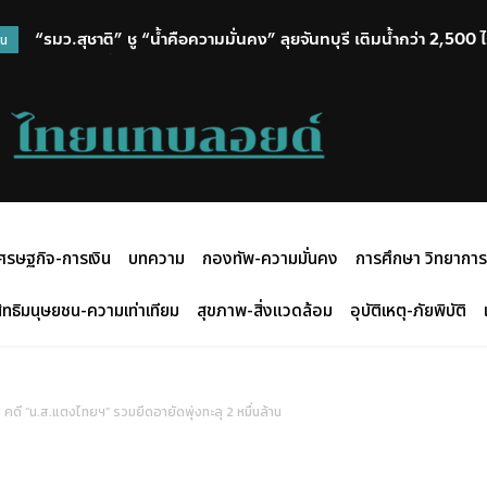
“รมว.สุชาติ” ชู “น้ำคือความมั่นคง” ลุยจันทบุรี เติมน้ำกว่า 2,50
วน
พร้อมเติมน้ำให้ช้างป่า
ศรษฐกิจ-การเงิน
บทความ
กองทัพ-ความมั่นคง
การศึกษา วิทยาการ
ิทธิมนุษยชน-ความเท่าเทียม
สุขภาพ-สิ่งแวดล้อม
อุบัติเหตุ-ภัยพิบัติ
น คดี “น.ส.แตงไทยฯ” รวมยึดอายัดพุ่งทะลุ 2 หมื่นล้าน