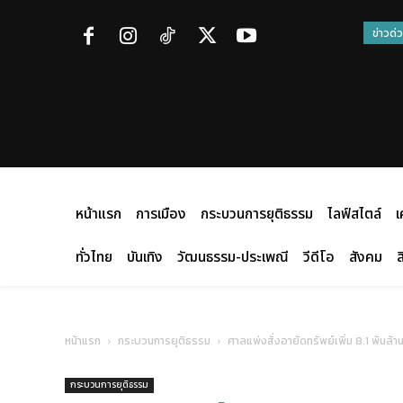
ข่าวด่
หน้าแรก
การเมือง
กระบวนการยุติธรรม
ไลฟ์สไตล์
เ
ทั่วไทย
บันเทิง
วัฒนธรรม-ประเพณี
วีดีโอ
สังคม
ส
หน้าแรก
กระบวนการยุติธรรม
ศาลแพ่งสั่งอายัดทรัพย์เพิ่ม 8.1 พันล้า
กระบวนการยุติธรรม