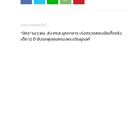
บทความก่อนหน้านี้
“นิกร”รมว.พม. ส่ง ศรส.มุกดาหาร เร่งตรวจสอบข้อเท็จจริง
เด็ก 12 ปี ขับรถพุ่งชนคณะพระเดินธุดงค์