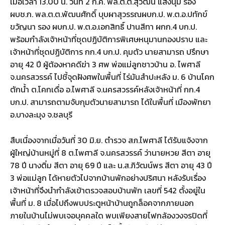
เมื่อเวลา 13.00 น. วันที่ 2 ก.ค. พล.ต.ต.สุวัฒน์ แสงนุ่ม รอง
ผบช.ก. พล.ต.ต.พัฒนศักดิ์ บุบผาสุวรรณผบก.ป. พ.ต.อ.ปทักข์
ขวัญนา รอง ผบก.ป. พ.ต.อ.เอกสิทธิ์ ปานสีทา ผกก.4 บก.ป.
พร้อมกำลังเจ้าหน้าที่ชุดปฏิบัติการพิเศษหนุมานกองปราบ และ
เจ้าหน้าที่ชุดปฏิบัติการ กก.4 บก.ป. คุมตัว นายสามารถ ปรึกษา
อายุ 42 ปี ผู้ต้องหาคดีฆ่า 3 ศพ พ่อแม่ลูกชาวบ้าน อ. ไพศาลี
จ.นครสวรรค์ ไปชี้จุดฝังศพในพื้นที่ ไร่มันสำปะหลัง ม. 6 บ้านโคก
ตักน้ำ ต.โคกเดื่อ อ.ไพศาลี จ.นครสวรรค์หลังเจ้าหน้าที่ กก.4
บก.ป. สามารถตามจับกุมตัวนายสามารถ ได้ในพื้นที่ เมืองพัทยา
อ.บางละมุง จ.ชลบุรี
สืบเนื่องจากเมื่อวันที่ 30 มิ.ย. ตำรวจ สภ.ไพศาลี ได้รับแจ้งจาก
ผู้ใหญ่บ้านหมู่ที่ 8 ต.ไพศาลี จ.นครสวรรค์ ว่านายหวย สีตา อายุ
78 ปี นางติ๋ม สีตา อายุ 69 ปี และ น.ส.ภิวัฒน์พร สีตา อายุ 43 ปี
3 พ่อแม่ลูก ได้หายตัวไปจากบ้านพักอย่างปริศนา หลังรับเรื่อง
เจ้าหน้าที่จึงนำกำลังเข้าตรวจสอบบ้านพัก เลขที่ 542 ตั้งอยู่ใน
พื้นที่ ม. 8 เมื่อไปถึงพบประตูหน้าบ้านถูกล็อคจากภายนอก
ภายในบ้านไม่พบเจอบุคคลใด พบเพียงสายไฟกล้องวงจรปิดที่