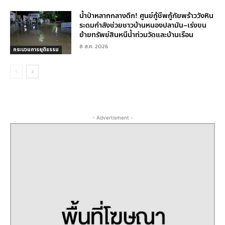
น้ำป่าหลากกลางดึก! ศูนย์กู้ชีพกู้ภัยพร้าววังหิน
ระดมกำลังช่วยชาวบ้านหนองปลามัน–เร่งขน
ย้ายทรัพย์สินหนีน้ำท่วมวัดและบ้านเรือน
8 ส.ค. 2026
กระบวนการยุติธรรม
- Advertisment -