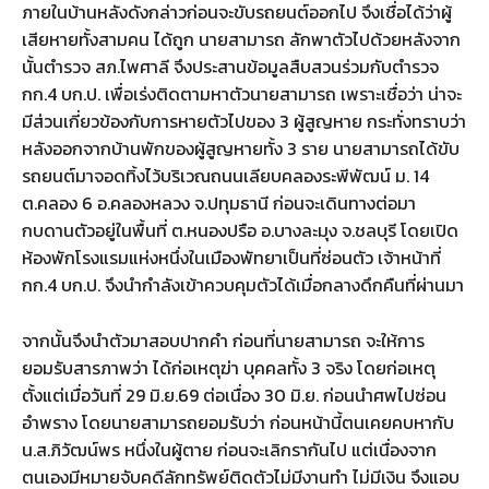
ภายในบ้านหลังดังกล่าวก่อนจะขับรถยนต์ออกไป จึงเชื่อได้ว่าผู้
เสียหายทั้งสามคน ได้ถูก นายสามารถ ลักพาตัวไปด้วยหลังจาก
นั้นตำรวจ สภ.ไพศาลี จึงประสานข้อมูลสืบสวนร่วมกับตำรวจ
กก.4 บก.ป. เพื่อเร่งติดตามหาตัวนายสามารถ เพราะเชื่อว่า น่าจะ
มีส่วนเกี่ยวข้องกับการหายตัวไปของ 3 ผู้สูญหาย กระทั่งทราบว่า
หลังออกจากบ้านพักของผู้สูญหายทั้ง 3 ราย นายสามารถได้ขับ
รถยนต์มาจอดทิ้งไว้บริเวณถนนเลียบคลองระพีพัฒน์ ม. 14
ต.คลอง 6 อ.คลองหลวง จ.ปทุมธานี ก่อนจะเดินทางต่อมา
กบดานตัวอยู่ในพื้นที่ ต.หนองปรือ อ.บางละมุง จ.ชลบุรี โดยเปิด
ห้องพักโรงแรมแห่งหนึ่งในเมืองพัทยาเป็นที่ซ่อนตัว เจ้าหน้าที่
กก.4 บก.ป. จึงนำกำลังเข้าควบคุมตัวได้เมื่อกลางดึกคืนที่ผ่านมา
จากนั้นจึงนำตัวมาสอบปากคำ ก่อนที่นายสามารถ จะให้การ
ยอมรับสารภาพว่า ได้ก่อเหตุฆ่า บุคคลทั้ง 3 จริง โดยก่อเหตุ
ตั้งแต่เมื่อวันที่ 29 มิ.ย.69 ต่อเนื่อง 30 มิ.ย. ก่อนนำศพไปซ่อน
อำพราง โดยนายสามารถยอมรับว่า ก่อนหน้านี้ตนเคยคบหากับ
น.ส.ภิวัฒน์พร หนึ่งในผู้ตาย ก่อนจะเลิกรากันไป แต่เนื่องจาก
ตนเองมีหมายจับคดีลักทรัพย์ติดตัวไม่มีงานทำ ไม่มีเงิน จึงแอบ