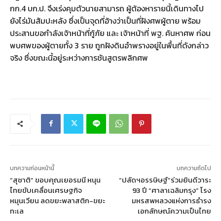
กก.4 บก.ป. จึงเร่งคุมตัวนายสามารถ ผู้ต้องหารายนี้เดินทางไป
ยังไร่มันสัมปะหลัง ซึ่งเป็นจุดที่อ้างว่าเป็นที่ฝังศพผู้ตาย พร้อม
ประสานขอกำลังเจ้าหน้าที่กู้ภัย และ เจ้าหน้าที่ พฐ. ค้นหาศพ ก่อน
พบศพของผู้ตายทั้ง 3 ราย ถูกฝังดินอำพรางอยู่ในพื้นที่ดังกล่าว
จริง ซึ่งขณะนี้อยู่ระหว่างการชันสูตรพลิกศพ
บทความก่อนหน้านี้
บทความถัดไป
“สุชาติ” ขอบคุณเยอรมนี หนุน
“ปลัดฯอรรษิษฐ์”ร่วมยินดีวาระ
ไทยขับเคลื่อนเศรษฐกิจ
93 ปี “ศาลาเฉลิมกรุง” โรง
หมุนเวียน ลดขยะพลาสติก-ขยะ
มหรสพหลวงแห่งการธำรง
ทะเล
เอกลักษณ์ความเป็นไทย