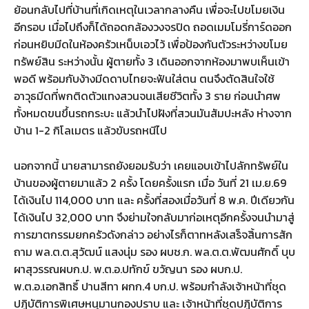
ย้อนกลับไปที่บ้านที่เกิดเหตุในเวลากลางคืน เพื่อจะไปขโมยเงิน
อีกรอบ เมื่อไปถึงก็ได้ถอดกล้องวงจรปิด ถอดเมมโมรี่การ์ดออก
ก่อนหยิบมีดในห้องครัวเหน็บเอวไว้ เพื่อป้องกันตัวระหว่างขโมย
ทรัพย์สิน ระหว่างนั้น ผู้ตายทั้ง 3 เดินออกจากห้องมาพบเห็นเข้า
พอดี พร้อมกับง้างมีดดาบไทยจะฟันใส่ตน ตนจึงตัดสินใจใช้
อาวุธมีดที่พกติดตัวแทงสวนจนเสียชีวิตทั้ง 3 ราย ก่อนนำศพ
ทั้งหมดขนขึ้นรถกระบะ แล้วนำไปฝังที่สวนมันสัมปะหลัง ห่างจาก
บ้าน 1-2 กิโลเมตร แล้วขับรถหนีไป
นอกจากนี้ นายสามารถยังยอมรับว่า เคยแอบเข้าไปลักทรัพย์ใน
บ้านของผู้ตายมาแล้ว 2 ครั้ง โดยครั้งแรก เมื่อ วันที่ 21 เม.ย.69
ได้เงินไป 114,000 บาท และ ครั้งที่สองเมื่อวันที่ 8 พ.ค. ปีเดียวกัน
ได้เงินไป 32,000 บาท จึงย่ามใจกลับมาก่อเหตุอีกครั้งจนนำมาสู่
การฆาตกรรมยกครัวดังกล่าว อย่างไรก็ตาทหลังเสร็จสิ้นการสัก
ถาม พล.ต.ต.สุวัฒน์ แสงนุ่ม รอง ผบช.ก. พล.ต.ต.พัฒนศักดิ์ บุบ
ผาสุวรรณผบก.ป. พ.ต.อ.ปทักข์ ขวัญนา รอง ผบก.ป.
พ.ต.อ.เอกสิทธิ์ ปานสีทา ผกก.4 บก.ป. พร้อมกำลังเจ้าหน้าที่ชุด
ปฏิบัติการพิเศษหนุมานกองปราบ และ เจ้าหน้าที่ชุดปฏิบัติการ