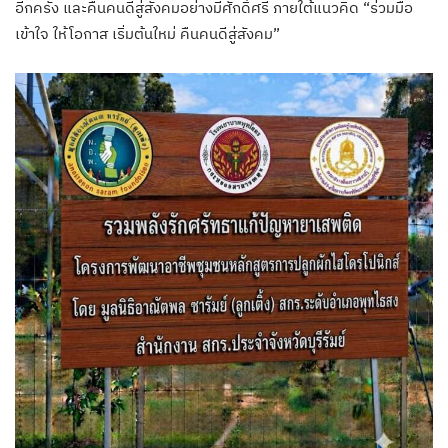
อีกครั้ง และคืนคนดีสู่สังคมอย่างมีศักดิ์ศรี ภายใต้แนวคิด “ร่วมมือ
เข้าใจ ให้โอกาส เริ่มต้นใหม่ คืนคนดีสู่สังคม”