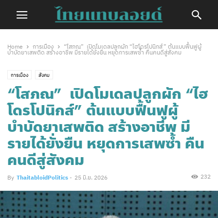
Home
การเมือง
“โสภณ” เปิดโมเดลปลูกผัก “ไฮโดรโปนิกส์” ต้นแบบฟื้นฟูผู้
บำบัดยาเสพติด สร้างอาชีพ มีรายได้ยั่งยืน หยุดการเสพซ้ำ คืนคนดีสู่สังคม
การเมือง
สังคม
“โสภณ” เปิดโมเดลปลูกผัก “ไฮ
โดรโปนิกส์” ต้นแบบฟื้นฟูผู้
บำบัดยาเสพติด สร้างอาชีพ มี
รายได้ยั่งยืน หยุดการเสพซ้ำ คืน
คนดีสู่สังคม
232
By
ThaitabloidPolitics
-
25 มิ.ย. 2026