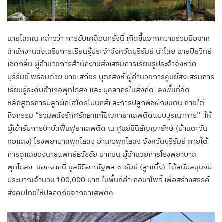
นายโสภณ กล่าวว่า การขับเคลื่อนครั้งนี้ เกิดขึ้นจากความร่วมมือจาก
สำนักงานส่งเสริมการเรียนรู้ประจำจังหวัดบุรีรัมย์ นำโดย นายปิยวิทย์
เชิดกลิ่น ผู้อำนวยการสำนักงานส่งเสริมการเรียนรู้ประจำจังหวัด
บุรีรัมย์ พร้อมด้วย นายเสถียร บุตรสิงห์ ผู้อำนวยการศูนย์ส่งเสริมการ
เรียนรู้ระดับอำเภอพุทไธสง และ บุคลากรในสังกัด ลงพื้นที่จัด
หลักสูตรการปลูกผักไฮโดรโปนิกส์และการปลูกพืชผักบนดิน ภายใต้
กิจกรรม “รวมพลังรักศรัทธาแก้ปัญหายาเสพติดแบบบูรณาการ” ให้
ผู้เข้ารับการบำบัดฟื้นฟูยาเสพติด ณ ศูนย์มินิธัญญารักษ์ (บ้านตะวัน
ทอแสง) โรงพยาบาลพุทไธสง อำเภอพุทไธสง จังหวัดบุรีรัมย์ ภายใต้
การดูแลของนายแพทย์ธวัชชัย มากมน ผู้อำนวยการโรงพยาบาล
พุทไธสง นอกจากนี้ มูลนิธิอาณัฐพล ซารัมย์ (ลูกเติ้ง) ได้สนับสนุนงบ
ประมาณจำนวน 100,000 บาท ในพื้นที่อำเภอนาโพธิ์ เพื่อสร้างสรรค์
สังคมไทยให้ปลอดภัยจากยาเสพติด