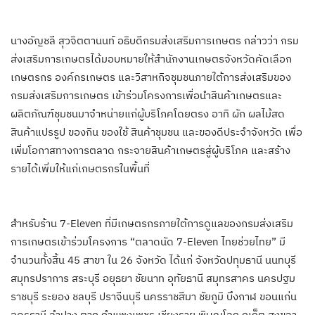
นางอัญชลี สุวจิตตานนท์ อธิบดีกรมส่งเสริมการเกษตร กล่าวว่า กรม
ส่งเสริมการเกษตรได้มอบหมายให้สำนักงานเกษตรจังหวัดคัดเลือก
เกษตรกร องค์กรเกษตร และวิสาหกิจชุมชนภายใต้การส่งเสริมของ
กรมส่งเสริมการเกษตร เข้าร่วมโครงการเพื่อนำสินค้าเกษตรและ
ผลิตภัณฑ์ชุมชนมาจำหน่ายแก่ผู้บริโภคโดยตรง อาทิ ผัก ผลไม้สด
สินค้าแปรรูป ของกิน ของใช้ สินค้าชุมชน และของดีประจำจังหวัด เพื่อ
เพิ่มโอกาสทางการตลาด กระจายสินค้าเกษตรสู่ผู้บริโภค และสร้าง
รายได้เพิ่มให้แก่เกษตรกรในพื้นที่
สำหรับร้าน 7-Eleven ที่มีเกษตรกรภายใต้การดูแลของกรมส่งเสริม
การเกษตรเข้าร่วมโครงการ “ตลาดนัด 7-Eleven ไทยช่วยไทย” มี
จำนวนทั้งสิ้น 45 สาขา ใน 26 จังหวัด ได้แก่ จังหวัดปทุมธานี นนทบุรี
สมุทรปราการ สระบุรี อยุธยา ชัยนาท อุทัยธานี สมุทรสาคร นครปฐม
ราชบุรี ระยอง ชลบุรี ปราจีนบุรี นครราชสีมา ชัยภูมิ บึงกาฬ ขอนแก่น
อุดรธานี ลำปาง ตาก กำแพงเพชร เชียงราย พิษณุโลก ภูเก็ต สงขลา