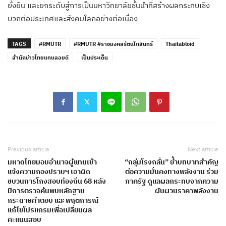
ยั่งยืน และยกระดับสู่การเป็นมหาวิทยาลัยชั้นนำที่สร้างผลกระทบเชิง
บวกต่อประเทศและสังคมโลกอย่างต่อเนื่อง
TAGS
#RMUTR
#RMUTR #ราชมงคลรัตนโกสินทร์
Thaitabloid
สำนักข่าวไทยแทบลอยด์
เป็นประเด็น
Previous article
Next article
มหาดไทยมอบอำนาจผู้แทนเข้า
“กลุ่มโรงกลั่น” ย้ำบทบาทสำคัญ
แจ้งความกองปราบฯ เอาผิด
ต่อความมั่นคงทางพลังงาน ร่วม
ขบวนการโกงสอบท้องถิ่น 68 หลัง
ภาครัฐ ดูแลผลกระทบจากความ
มีการตรวจค้นพบหลักฐาน
ผันผวนราคาพลังงาน
กระดาษคำตอบ และพฤติการณ์
แก้ไขโปรแกรมเพื่อเปลี่ยนผล
คะแนนสอบ