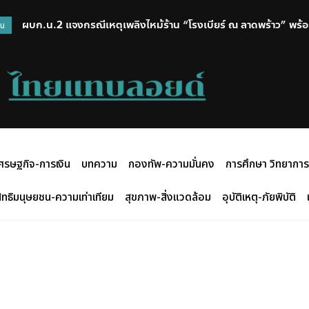
ผบก.น.2 แจงกรณีเหตุเพลิงไหม้ร้าน “โรงเบียร์ ณ ลาดพร้าว” พร้อม
วน
ศรษฐกิจ-การเงิน
บทความ
กองทัพ-ความมั่นคง
การศึกษา วิทยาการ
ิทธิมนุษยชน-ความเท่าเทียม
สุขภาพ-สิ่งแวดล้อม
อุบัติเหตุ-ภัยพิบัติ