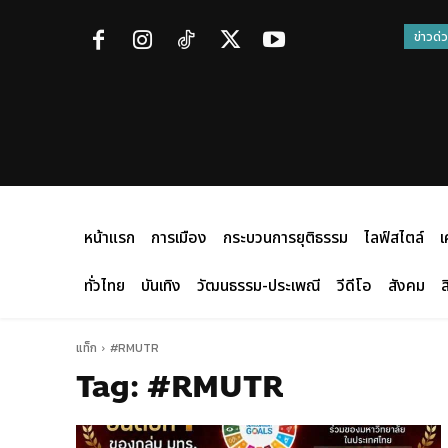
ข่าวด่
หน้าแรก
การเมือง
กระบวนการยุติธรรม
ไลฟ์สไตล์
เ
ทั่วไทย
บันเทิง
วัฒนธรรม-ประเพณี
วีดีโอ
สังคม
ส
แท็ก
#RMUTR
Tag:
#RMUTR