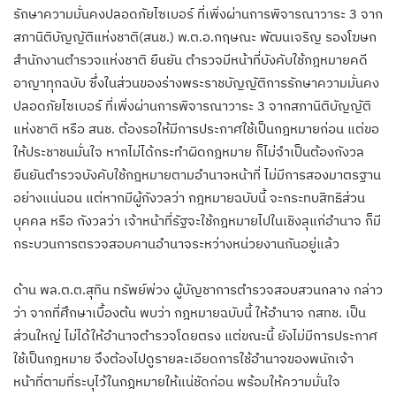
รักษาความมั่นคงปลอดภัยไซเบอร์ ที่เพิ่งผ่านการพิจารณาวาระ 3 จาก
สภานิติบัญญัติแห่งชาติ(สนช.) พ.ต.อ.กฤษณะ พัฒนเจริญ รองโฆษก
สำนักงานตำรวจแห่งชาติ ยืนยัน ตำรวจมีหน้าที่บังคับใช้กฎหมายคดี
อาญาทุกฉบับ ซึ่งในส่วนของร่างพระราชบัญญัติการรักษาความมั่นคง
ปลอดภัยไซเบอร์ ที่เพิ่งผ่านการพิจารณาวาระ 3 จากสภานิติบัญญัติ
แห่งชาติ หรือ สนช. ต้องรอให้มีการประกาศใช้เป็นกฎหมายก่อน แต่ขอ
ให้ประชาชนมั่นใจ หากไม่ได้กระทำผิดกฎหมาย ก็ไม่จำเป็นต้องกังวล
ยืนยันตำรวจบังคับใช้กฎหมายตามอำนาจหน้าที่ ไม่มีการสองมาตรฐาน
อย่างแน่นอน แต่หากมีผู้กังวลว่า กฎหมายฉบับนี้ จะกระทบสิทธิส่วน
บุคคล หรือ กังวลว่า เจ้าหน้าที่รัฐจะใช้กฎหมายไปในเชิงลุแก่อำนาจ ก็มี
กระบวนการตรวจสอบคานอำนาจระหว่างหน่วยงานกันอยู่แล้ว
ด้าน พล.ต.ต.สุทิน ทรัพย์พ่วง ผู้บัญชาการตำรวจสอบสวนกลาง กล่าว
ว่า จากที่ศึกษาเบื้องต้น พบว่า กฎหมายฉบับนี้ ให้อำนาจ กสทช. เป็น
ส่วนใหญ่ ไม่ได้ให้อำนาจตำรวจโดยตรง แต่ขณะนี้ ยังไม่มีการประกาศ
ใช้เป็นกฎหมาย จึงต้องไปดูรายละเอียดการใช้อำนาจของพนักเจ้า
หน้าที่ตามที่ระบุไว้ในกฎหมายให้แน่ชัดก่อน พร้อมให้ความมั่นใจ