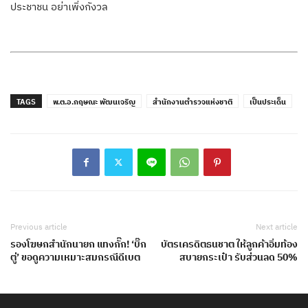
ประชาชน อย่าเพิ่งกังวล
TAGS
พ.ต.อ.กฤษณะ พัฒนเจริญ
สำนักงานตำรวจแห่งชาติ
เป็นประเด็น
Previous article
Next article
รองโฆษกสำนักนายก แทงกั๊ก! ‘บิ๊ก
บัตรเครดิตธนชาต ให้ลูกค้าอิ่มท้อง
ตู่’ ขอดูความเหมาะสมกรณีดีเบต
สบายกระเป๋า รับส่วนลด 50%