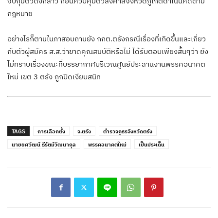
จับกุมตัวดังกล่าว ก่อนควบคุมตัวส่งศาลจังหวัดภูเก็ตดำเนินคดีตาม
กฎหมาย
อย่างไรก็ตามในกาสอบถามยัง กกต.ตรังกรณีเรื่องที่เกิดขึ้นและเกี่ยว
กับตัวผู้สมัคร ส.ส.ว่าขาดคุณสมบัติหรือไม่ ได้รับตอบเพียงสั้นๆว่า ยัง
ไม่ทราบเรื่องขณะที่บรรยากาศบริเวณศูนย์ประสานงานพรรคอนาคต
ใหม่ เขต 3 ตรัง ถูกปิดเงียบสนิท
TAGS
การเลือกตั้ง
จ.ตรัง
ตำรวจภูธรจังหวัดตรัง
นายยศวัฒน์ ธีรัตม์วัฒนากุล
พรรคอนาคตใหม่
เป็นประเด็น