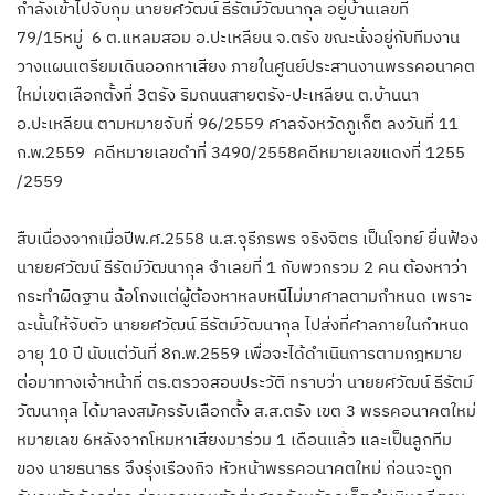
กำลังเข้าไปจับกุม นายยศวัฒน์ ธีรัตม์วัฒนากุล อยู่บ้านเลขที่
79/15หมู่ 6 ต.แหลมสอม อ.ปะเหลียน จ.ตรัง ขณะนั่งอยู่กับทีมงาน
วางแผนเตรียมเดินออกหาเสียง ภายในศูนย์ประสานงานพรรคอนาคต
ใหม่เขตเลือกตั้งที่ 3ตรัง ริมถนนสายตรัง-ปะเหลียน ต.บ้านนา
อ.ปะเหลียน ตามหมายจับที่ 96/2559 ศาลจังหวัดภูเก็ต ลงวันที่ 11
ก.พ.2559 คดีหมายเลขดำที่ 3490/2558คดีหมายเลขแดงที่ 1255
/2559
สืบเนื่องจากเมื่อปีพ.ศ.2558 น.ส.จุรีภรพร จริงจิตร เป็นโจทย์ ยื่นฟ้อง
นายยศวัฒน์ ธีรัตม์วัฒนากุล จำเลยที่ 1 กับพวกรวม 2 คน ต้องหาว่า
กระทำผิดฐาน ฉ้อโกงแต่ผู้ต้องหาหลบหนีไม่มาศาลตามกำหนด เพราะ
ฉะนั้นให้จับตัว นายยศวัฒน์ ธีรัตม์วัฒนากุล ไปส่งที่ศาลภายในกำหนด
อายุ 10 ปี นับแต่วันที่ 8ก.พ.2559 เพื่อจะได้ดำเนินการตามกฎหมาย
ต่อมาทางเจ้าหน้าที่ ตร.ตรวจสอบประวัติ ทราบว่า นายยศวัฒน์ ธีรัตม์
วัฒนากุล ได้มาลงสมัครรับเลือกตั้ง ส.ส.ตรัง เขต 3 พรรคอนาคตใหม่
หมายเลข 6หลังจากโหมหาเสียงมาร่วม 1 เดือนแล้ว และเป็นลูกทีม
ของ นายธนาธร จึงรุ่งเรืองกิจ หัวหน้าพรรคอนาคตใหม่ ก่อนจะถูก