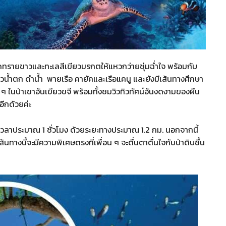
ทั้งหาดทรายขาวและทะเลสีเขียวมรกตให้แหวกว่ายชุ่มฉ่ำใจ พร้อมกับ
วน้ำตก ดำน้ำ พายเรือ คายัคและเรือแคนู และยังมีเส้นทางศึกษา
ๆ ในป่าเขาอันเขียวขจี พร้อมทั้งชมวิวทิวทัศน์อันงดงามของผืน
ีกด้วยค่ะ
วลาประมาณ 1 ชั่วโมง ด้วยระยะทางประมาณ 1.2 กม. นอกจากนี้
ส้นทางนี้จะมีความพิเศษตรงที่เพื่อน ๆ จะตื่นตาตื่นใจกับป่าดิบชื้น