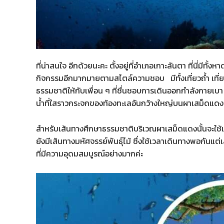
ที่น่าสนใจ อีกด้วยนะคะ ตั้งอยู่ที่อำเภอเกาะลันตา ที่นี่มี
กิจกรรมอีกมากมายตามสไตล์ความชอบ มีทั้งเที่ยวถ้ำ เที่ย
ธรรมชาติให้กับเพื่อน ๆ ที่ชื่นชอบการเดินออกกำลังกายเบา 
น้ำที่ใสราวกระจกของท้องทะเลอันกว้างใหญ่บนผาเสม็ดแดงอ
สำหรับเส้นทางศึกษาธรรมชาติบริเวณผาเสม็ดแดงนั้นจะใช้เ
ยังมีเส้นทางมหัศจรรย์พันธุ์ไม้ ซึ่งใช้เวลาเดินทางพอกันแต่เ
ที่มีความอุดมสมบูรณ์อย่างมากค่ะ