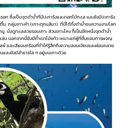
าะรอก ซึ่งเป็นจุดดำน้ำที่มีปะการังและดอกไม้ทะเล และยังมีปะการัง
้น กลุ่มเกาะห้า (เกาะตุกนลิมา) ที่นี่ได้ทั้งดำน้ำชมความงามโลก
นั่งดูทะเลสวยรอบเกาะ ส่วนเกาะไหง ก็เป็นอีกหนึ่งจุดดำน้ำ
น นอกจากนี้ยังมีถ้ำเขาไม้แก้ว เหมาะแก่ผู้ที่ชื่นชอบการผจญ
วัลย์ และเสียงนกร้องที่ทำให้รู้สึกถึงความสงบเงียบและผ่อนคลาย
อนและยังมีลำธารใส ๆ อยู่บนเกาะด้วย