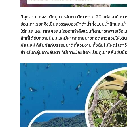
ที่อุทยานแห่งชาติหมู่เกาะลันตา มีเกาะกว่า 20 แห่ง อาทิ เก
อ่อนเกาะรอกจึงเป็นสวรรค์ของนักดำน้ำทั้งแบบน้ำลึกและน้ำตื
ใต้ทะเล และหากใครสนใจออกกำลังแขนก็สามารถพายเรือแคนู 
ลึกที่ได้รับความนิยมและมีหาดทรายขาวทอดยาวสวยให้เดินเล่
ภัย และได้สัมผัสกับธรรมชาติที่สวยงาม ทั้งต้นไม้ใหญ่ เถา
สำหรับกลุ่มเกาะลันตา ก็มีเกาะน้อยใหญ่เป็นภูเขาสลับซับซ้