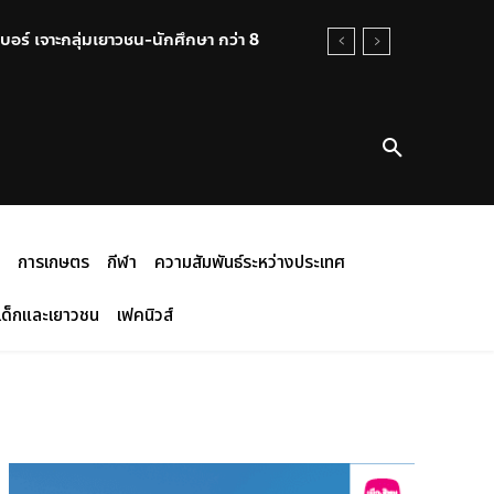
นเทพศิรินทร์ นนทบุรี ระดมฝ่าย
การเกษตร
กีฬา
ความสัมพันธ์ระหว่างประเทศ
เด็กและเยาวชน
เฟคนิวส์