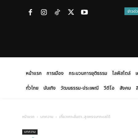
ข่าวด่
หน้าแรก
การเมือง
กระบวนการยุติธรรม
ไลฟ์สไตล์
เ
ทั่วไทย
บันเทิง
วัฒนธรรม-ประเพณี
วีดีโอ
สังคม
ส
หน้าแรก
บทความ
เที่ยวเกาะลันตา…สุดหรรษาทะเลใต้
บทความ