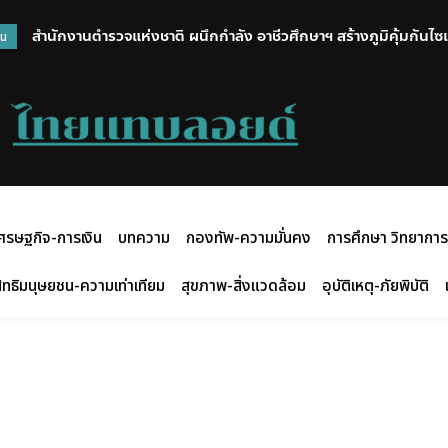
มท.1 สั่งด่วนทั่วประเทศ! คุมเข้ม “อาวุธปืน” หลังเหตุยิงในโรงเรีย
วน
ปกครอง X-Ray พื้นที่เสี่ยง
ศรษฐกิจ-การเงิน
บทความ
กองทัพ-ความมั่นคง
การศึกษา วิทยาการ
ิทธิมนุษยชน-ความเท่าเทียม
สุขภาพ-สิ่งแวดล้อม
อุบัติเหตุ-ภัยพิบัติ