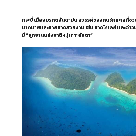
กระบี่ เมืองมรกตอันดามัน สวรรค์ของคนรักทะเลที่ชวนให
มากมายและชายหาดสวยงาม เช่น หาดไร่เลย์ และอ่าวนาง
มี “อุทยานแห่งชาติหมู่เกาะลันตา”