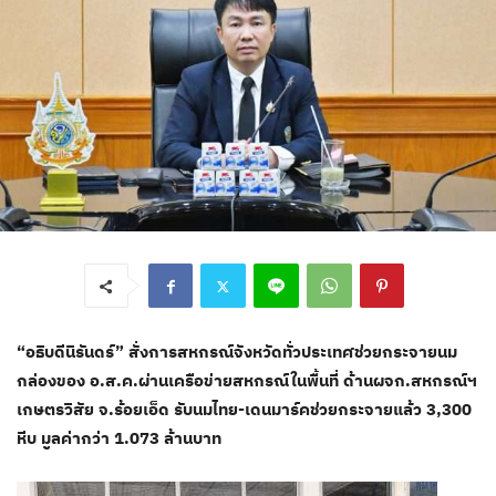
“อธิบดีนิรันดร์” สั่งการสหกรณ์จังหวัดทั่วประเทศช่วยกระจายนม
กล่องของ อ.ส.ค.ผ่านเครือข่ายสหกรณ์ในพื้นที่ ด้านผจก.สหกรณ์ฯ
เกษตรวิสัย จ.ร้อยเอ็ด รับนมไทย-เดนมาร์คช่วยกระจายแล้ว 3,300
หีบ มูลค่ากว่า 1.073 ล้านบาท