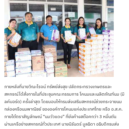
ภายหลังที่นายวิณะโรจน์ ทรัพย์ส่งสุข ปลัดกระทรวงเกษตรและ
สหกรณ์ได้สั่งการในที่ประชุมคณะกรรมการ โคนมและผลิตภัณฑ์นม (มิ
ลค์บอร์ด) ครั้งล่าสุด โดยมอบให้กรมส่งเสริมสหกรณ์ช่วยกระจายนม
กล่องหรือนมพาณิชย์ ขององค์การโคนมแห่งประเทศไทย หรือ อ.ส.ค.
ภายใต้ตราสัญลักษณ์ “นมวัวแดง” ที่ยังค้างสต๊อคกว่า 3 หมื่นตัน
ผ่านเครือข่ายสหกรณ์ทั่วประเทศ นายนิรันดร์ มูลธิดา อธิบดีกรมส่ง