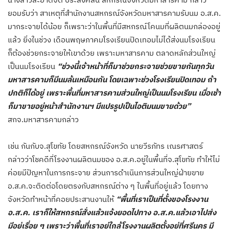
ยอมรับว่า สาเหตุที่สำนักงานสหกรณ์จังหวัดมหาสารคามรับนม อ.ส.ค.
มากระจายได้น้อย ก็เพราะว่าในพื้นที่มีสหกรณ์โคนมที่ผลิตนมกล่องอยู่
แล้ว ยิ่งในช่วง เดือนพฤษภาคมโรงเรียนปิดเทอมไม่ได้ส่งนมโรงเรียน
ก็ต้องช่วยกระจายให้เขาด้วย เพราะมหาสารคาม ตลาดหลักส่วนใหญ่
เป็นนมโรงเรียน
“ช่วงนี้เจ้าหน้าที่ก็มาช่วยกระจายช่วยขายกันทุกวัน
มหาสารคามก็มีนมล้นเหมือนกัน โดยเฉพาะช่วงโรงเรียนปิดเทอม ถ้า
ปกติก็ได้อยู่ เพราะพื้นที่มหาสารคามส่วนใหญ่เป็นนมโรงเรียน เมื่อเช้า
ก็มาขายอยู่หน้าสำนักงานฯ มีแปรรูปเป็นไอติมนมขายด้วย”
สกจ.มหาสารคามกล่าว
เช่น กันกับจ.สุโขทัย โดยสหกรณ์จังหวัด นายวีรภัทร เณรศาสตร์
กล่าวว่าโชคดีที่โรงงานผลิตนมของ อ.ส.ค.อยู่ในพื้นที่จ.สุโขทัย ทำให้ไม่
ค่อยมีปัญหาในการกระจาย ส่วนการดำเนินการส่วนใหญ่ฝ่ายขาย
อ.ส.ค.จะติดต่อโดยตรงกับสหกรณ์ต่าง ๆ ในพื้นที่อยู่แล้ว โดยทาง
จังหวัดทำหน้าที่คอยประสานงานให้
“พื้นที่เราเป็นที่ตั้งของโรงงาน
อ.ส.ค. เราก็ให้สหกรณ์สั่งแล้วแจ้งยอดไปทาง อ.ส.ค.แล้วเอาไปส่ง
มีอยู่เรื่อย ๆ เพราะว่าพื้นที่เราอยู่ใกล้โรงงานผลิตตั้งอยู่ที่ศรีนคร มี