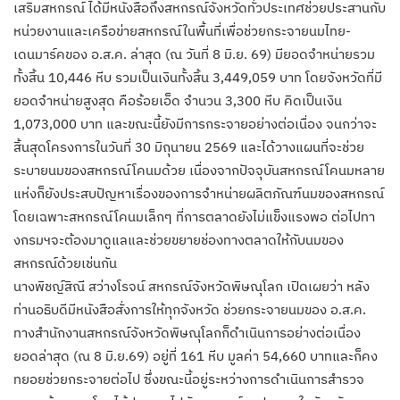
เสริมสหกรณ์ ได้มีหนังสือถึงสหกรณ์จังหวัดทั่วประเทศช่วยประสานกับ
หน่วยงานและเครือข่ายสหกรณ์ในพื้นที่เพื่อช่วยกระจายนมไทย-
เดนมาร์คของ อ.ส.ค. ล่าสุด (ณ วันที่ 8 มิ.ย. 69) มียอดจำหน่ายรวม
ทั้งสิ้น 10,446 หีบ รวมเป็นเงินทั้งสิ้น 3,449,059 บาท โดยจังหวัดที่มี
ยอดจำหน่ายสูงสุด คือร้อยเอ็ด จำนวน 3,300 หีบ คิดเป็นเงิน
1,073,000 บาท และขณะนี้ยังมีการกระจายอย่างต่อเนื่อง จนกว่าจะ
สิ้นสุดโครงการในวันที่ 30 มิถุนายน 2569 และได้วางแผนที่จะช่วย
ระบายนมของสหกรณ์โคนมด้วย เนื่องจากปัจจุบันสหกรณ์โคนมหลาย
แห่งก็ยังประสบปัญหาเรื่องของการจำหน่ายผลิตภัณฑ์นมของสหกรณ์
โดยเฉพาะสหกรณ์โคนมเล็กๆ ที่การตลาดยังไม่แข็งแรงพอ ต่อไปทา
งกรมฯจะต้องมาดูแลและช่วยขยายช่องทางตลาดให้กับนมของ
สหกรณ์ด้วยเช่นกัน
นางพิชญ์สิณี สว่างโรจน์ สหกรณ์จังหวัดพิษณุโลก เปิดเผยว่า หลัง
ท่านอธิบดีมีหนังสือสั่งการให้ทุกจังหวัด ช่วยกระจายนมของ อ.ส.ค.
ทางสำนักงานสหกรณ์จังหวัดพิษณุโลกก็ดำเนินการอย่างต่อเนื่อง
ยอดล่าสุด (ณ 8 มิ.ย.69) อยู่ที่ 161 หีบ มูลค่า 54,660 บาทและก็คง
ทยอยช่วยกระจายต่อไป ซึ่งขณะนี้อยู่ระหว่างการดำเนินการสำรวจ