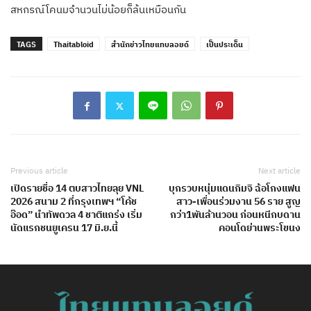
สหกรณ์โคนมจำนวนไม่น้อยก็ล้นเหมือนกัน
TAGS
Thaitabloid
สำนักข่าวไทยแทบลอยด์
เป็นประเด็น
Previous article
Next article
เปิดรายชื่อ 14 ตบสาวไทยลุย VNL
บุกรวบหนุ่มแดนกิมจิ ฉ้อโกงแฟน
2026 สนาม 2 ที่กรุงเทพฯ “โค้ช
สาว-เพื่อนร่วมงาน 56 ราย สูญ
อ๊อด” นำทัพดวล 4 ชาติแกร่ง เริ่ม
กว่า1พันล้านวอน ก่อนหนีกบดาน
นัดแรกชนยูเครน 17 มิ.ย.นี้
คอนโดย่านพระโขนง