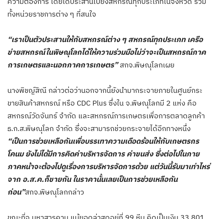
ความต้องการ โดยได้ประสานไปยังสหกรณ์ทุกประเภทในจังหวัด รวม
ทั้งหน่วยราชการต่าง ๆ ที่สนใจ
“เราเป็นตัวประสานให้กับสหกรณ์ต่าง ๆ สหกรณ์ทุกประเภท เครือ
ข่ายสหกรณ์ในพิษณุโลกได้ให้ความร่วมมือไม่ว่าจะเป็นสหกรณ์ภาค
การเกษตรและนอกภาคการเกษตร”
สกจ.พิษณุโลกเผย
นางพิชญ์สิณี กล่าวต่อว่านอกจากนี้ยังนำมากระจายภายในศูนย์กระ
ขายสินค้าสหกรณ์ หรือ CDC Plus ซึ่งใน จ.พิษณุโลกมี 2 แห่ง คือ
สหกรณ์วัดจันทร์ จำกัด และสหกรณ์การเกษตรเพื่อการตลาดลูกค้า
ธ.ก.ส.พิษณุโลก จำกัด ซึ่งจะสามารถช่วยกระจายได้อีกทางหนึ่ง
“เป็นการช่วยเหลือกันเพื่อบรรเทาความเดือดร้อนให้กับเกษตรกร
โคนม ยังไม่ได้มีการคิดค่าบริหารจัดการ ค่าขนส่ง ซึ่งต่อไปในภาย
ภาคหน้าจะต้องไปดูเรื่องการบริหารจัดการด้วย แต่วันนี้รับมาเท่าไหร่
จาก อ.ส.ค.ก็ขายกัน ในราคานั้นเลยเป็นการช่วยเหลือกัน
ก่อน”
สกจ.พิษณุโลกกล่าว
ขณะที่จ.มหาสารคาม แม้ยอดล่าสุดอยู่ที่ 99 หีบ คิดเป็นเงิน 33,801