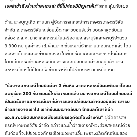
เซลล์เข้าถึงร้านค้าสหกรณ์ ที่นี่ไม่ค่อยมีปัญหาล้น”
สกจ.สุโขทัยเผย
ด้าน นางบุญเกิด ภานนท์ ผู้จัดการสหกรณ์การเกษตรเกษตรวิสัย
จำกัด อ.เกษตรวิสัย จ.ร้อยเอ็ด กล่าวยอมรับว่า ยอดล่าสุดรับนม
กล่อง อ.ส.ค. มาจากสหกรณ์ในเครือข่ายจ.สระบุรีและลพบุรีจำนวน
3,300 หีบ มูลค่ากว่า 1 ล้านบาท ซึ่งขณะนี้จำหน่ายเกือบหมดแล้ว โดย
กระจายไปยังเครือข่ายสหกรณ์ในพื้นที่ร้อยเอ็ดและจังหวัดใกล้เคียง
โดยเน้นเครือข่ายสหกรณ์ที่มีการแลกเปลี่ยนสินค้ากันอยู่แล้ว บาง
สหกรณ์ที่ยังไม่เป็นเครือข่ายเราก็รับไปช่วยกระจายเหมือนกัน
“รับจากสหกรณ์ไทยมิลค์มา 3 พันหีบ จากสหกรณ์นิคมพัฒนาโคนม
ลพบุรีอีก 300 หีบ ตอนนี้ใกล้จะหมดแล้ว อย่างสหกรณ์โคนมไทยมิลล์
เป็นเครือขายสหกรณ์เราที่มีการแลกเปลี่ยนสินค้ากันอยู่แล้ว เขารับ
ข้าวสารจากเราไป เราก็รับนมเขากลับมา ไทยมิลค์เขาก็จ้า
งอ.ส.ค.ผลิตนมกล่องเพียงแต่บรรจุภัณฑ์จะต่างกัน”
ผู้จัดการสห
กรณ์ฯเกษตรวิสัย จำกัด กล่าวและย้ำว่าสหกรณ์ฯจะช่วยสหกรณ์ด้วย
กันก่อนที่จะไปช่วยองค์กรหรือหน่วยงานอื่น เพราะผลิตภัณฑ์นมของ