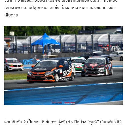
วินาที คว้าชัยชนะ ฮอนด้า โปรคัพ เรซแรกไปครอง ขณะที่ “ก๋วยเจ๋ง”
เกียรติพรรณ มีปัญหากับรถแข่ง ต้องออกจากการแข่งขันอย่างน่า
เสียดาย
ส่วนอันดับ 2 เป็นของนักขับดาวรุ่งวัย 16 ปีอย่าง “ซุนจิ” นันทพันธ์ สิริ