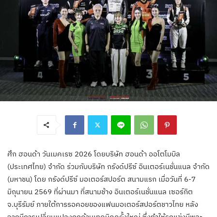
ศึก ฮอนด้า วันเมคเรซ 2026 โดยบริษัท ฮอนด้า ออโตโมบิล
(ประเทศไทย) จำกัด ร่วมกับบริษัท กรังด์ปรีซ์ อินเตอร์เนชั่นแนล จำกัด
(มหาชน) โดย กรังด์ปรีซ์ มอเตอร์สปอร์ต สนามแรก เมื่อวันที่ 6-7
มิถุนายน 2569 ที่ผ่านมา ที่สนามช้าง อินเตอร์เนชั่นแนล เซอร์กิต
จ.บุรีรัมย์ ภายใต้การรอคอยของแฟนมอเตอร์สปอร์ตชาวไทย หลัง
จากมีการเปลี่ยนแปลงกฎด้านเทคนิคครั้งใหญ่ ซึ่งทำให้รถแข่งมีพละ