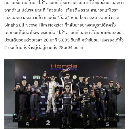
สนามเช่นเคย โดย “โอ๋” อานนท์ ผู้ชนะจากวันเสาร์ได้ขยับขึ้นมาออกตัว
จากตำแหน่งโพล ขณะที่ “ก๋วยเจ๋ง” เกียรติพรรณ สามารถแก้ไขรถ
แข่งออกมาลงสนามได้ รวมถึง “อ็อฟ” หทัย ไชยวรรณ จอมเก๋าจาก
Singha Elf Neova Film Nexzter ที่กลับมาอย่างสมบูรณ์อีกครั้ง
เกมเรซนี้ไม่มีอะไรพลิกผันเมื่อ “โอ๋” อานนท์ ออกตัวได้ยอดเยี่ยมซิ่งนำ
ม้วนเดียวจบด้วยเวลา 20 นาที 5.685 วินาที คว้าชัยชนะไปครองได้ทั้ง
2 เรซ โดยทิ้งห่างคู่ต่อสู้มากถึง 28.604 วินาที