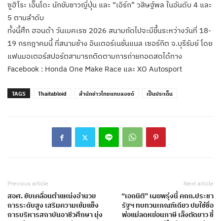
ซูฮิโระ เอ็นโดะ นักขับชาวญี่ปุ่น และ “เอิร์ก” วสิษฐ์พล ในอันดับ 4 และ
5 ตามลำดับ
ทั้งนี้ศึก ฮอนด้า วันเมคเรซ 2026 สนามถัดไปจะมีขึ้นระหว่างวันที่ 18-
19 กรกฎาคมนี้ ที่สนามช้าง อินเตอร์เนชั่นแนล เซอร์กิต จ.บุรีรัมย์ โดย
แฟนมอเตอร์สปอร์ตสามารถติดตามการถ่ายทอดสดได้ทาง
Facebook : Honda One Make Race และ XO Autosport
TAGS
Thaitabloid
สำนักข่าวไทยแทบลอยด์
เป็นประเด็น
Previous article
Next article
สอศ. ขับเคลื่อนตำแหน่งอำนวย
“เอกนิติ” เผยพรุ่งนี้ คกก.ประชา
การระดับสูง เสริมความเข้มแข็ง
รัฐฯ ทบทวนเกณฑ์เดียว ปมใช้ชื่อ
การบริหารสถาบันอาชีวศึกษา มุ่ง
พ่อแม่ลดหย่อนภาษี เล็งตัดยาว ชี้