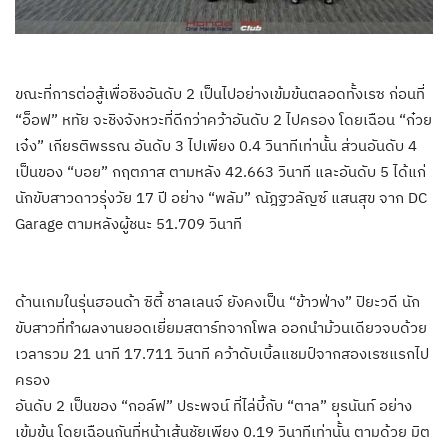
ขณะที่การต่อสู้เพื่อชิงอันดับ 2 เป็นไปอย่างเข้มข้นตลอดทั้งเรซ ก่อนที่
“อ็อฟ” หทัย จะชิงจังหวะที่ดีกว่าคว้าอันดับ 2 ไปครอง โดยเฉือน “ก๋วย
เจ๋ง” เกียรติพรรณ อันดับ 3 ไปเพียง 0.4 วินาทีเท่านั้น ส่วนอันดับ 4
เป็นของ “บอย” กฤตภาส ตามหลัง 42.663 วินาที และอันดับ 5 ได้แก่
นักขับสาวดาวรุ่งวัย 17 ปี อย่าง “พลัม” ณัฎฐวลัญซ์ แสนสุข จาก DC
Garage ตามหลังผู้ชนะ 51.709 วินาที
ด้านเกมในรุ่นฮอนด้า ซิตี้ ชาลเลนจ์ ยังคงเป็น “ข้าวฟ่าง” ปิยะวดี นัก
ขับสาวที่ทำผลงานยอดเยี่ยมสตาร์ทจากโพล ออกนำม้วนเดียวจบด้วย
เวลารวม 21 นาที 17.711 วินาที คว้าดับเบิ้ลแชมป์จากสองเรซแรกไป
ครอง
อันดับ 2 เป็นของ “กอล์ฟ” ประพจน์ ที่ไล่บี้กับ “ตาล” ยุรนันท์ อย่าง
เข้มข้น โดยเฉือนกันที่หน้าเส้นชัยเพียง 0.19 วินาทีเท่านั้น ตามด้วย มิต