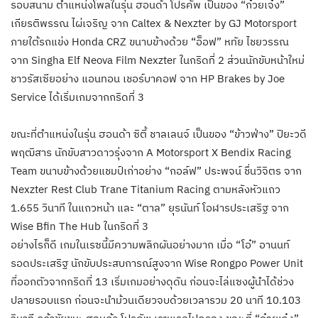
รอบสนาม ตำแหน่งโพลในรุ่น ฮอนด้า โปรคัพ เป็นของ “ก๋วยเจ๋ง”
เกียรติพรรณ ไผ่เจริญ จาก Caltex & Nexzter by GJ Motorsport
ภายใต้รถแข่ง Honda CRZ ขนาบข้างด้วย “อ็อฟ” หทัย ไชยวรรณ
จาก Singha Elf Neova Film Nexzter ในกริดที่ 2 ส่วนนักขับหน้าใหม่
ชาวรัสเซียอย่าง แอนทอน เชอร์บาคอฟ จาก HP Brakes by Joe
Service ได้เริ่มเกมจากกริดที่ 3
ขณะที่ตำแหน่งในรุ่น ฮอนด้า ซิตี้ ชาลเลนจ์ เป็นของ “ข้าวฟ่าง” ปิยะวดี
พฤฒิสาร นักขับสาวดาวรุ่งจาก A Motorsport X Bendix Racing
Team ขนาบข้างด้วยแชมป์เก่าอย่าง “กอล์ฟ” ประพจน์ ชื่นวิจิตร จาก
Nexzter Rest Club Trane Titanium Racing ตามหลังหัวแถว
1.655 วินาที ในแถวหน้า และ “ตาล” ยุรนันท์ โอฬารประเสริฐ จาก
Wise Bfin The Hub ในกริดที่ 3
อย่างไรก็ดี เกมในเรซนี้มีความพลิกผันอย่างมาก เมื่อ “โอ๋” อานนท์
รอดประเสริฐ นักขับประสบการณ์สูงจาก Wise Rongpo Power Unit
ที่ออกตัวจากกริดที่ 13 เริ่มเกมอย่างดุดัน ก่อนจะไล่แซงผู้นำได้ช่วง
ปลายรอบแรก ก่อนจะนำม้วนเดียวจบด้วยเวลารวม 20 นาที 10.103