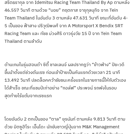
สริตธรากุล จาก Idemitsu Racing Team Thailand By Ap ตามหลัง
46.557 วินาที ตามด้วย “บอย” กฤตภาส จารุกุลนุกิจ จาก Tein
Team Thailand ในอันดับ 3 ตามหลัง 47.631 วินาที ขณะที่อันดับ 4-
5 เป็นของ ฟ้าสาง ปริวุฒิพงศ์ จาก A Motorsport X Bendix SRT
Racing Team และ ทัชช ม่วงศิริ ดาวรุ่งวัย 15 ปี จาก Tein Team
Thailand ตามลำดับ
ด้านเกมในรุ่นฮอนด้า ซิตี้ ชาลเลนจ์ ผลปรากฏว่า “ข้าวฟ่าง” ปิยะวดี
ขึ้นนำตั้งแต่ช่วงต้นเรซ ก่อนเข้าป้ายเป็นคันแรกด้วยเวลา 21 นาที
13.492 วินาที ปลดล็อคคว้าชัยชนะครั้งแรกในรายการนี้ให้กับตัวเอง
ได้สำเร็จ ขณะที่แชมป์เก่าอย่าง “กอล์ฟ” ประพจน์ รถพังในรอบ
สุดท้ายไร้แต้มจากเรซแรก
โดยอันดับ 2 ตกเป็นของ “ตาล” ยุรนันท์ ตามหลัง 9.813 วินาที ตาม
ด้วย มิตซูฮิโระ เอ็นโดะ นักขับชาวญี่ปุ่นจาก M&K Management