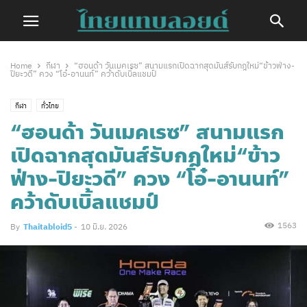
Home
กีฬา
“ฮอนด้า วันเมคเรซ” สนามแรกเปิดฉากสุดมันส์รับกฎใหม่“ข้าวฟ่าง-
ปิยะวดี” ควง “โอ๋-อานนท์” คว้าดับเบิ้ลแชมป์
กีฬา
ทั่วไทย
“ฮอนด้า วันเมคเรซ” สนามแรก
เปิดฉากสุดมันส์รับกฎใหม่“ข้าว
ฟ่าง-ปิยะวดี” ควง “โอ๋-อานนท์”
คว้าดับเบิ้ลแชมป์
1563
By
Thaitabloid5
-
10 มิ.ย. 2026