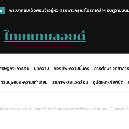
พระบาทสมเด็จพระเจ้าอยู่หัว ทรงพระกรุณาโปรดเกล้าฯ รับผู้วายชนม์ 
ศูนย์คุณธรรม มอบโล่ อัยการ สคช. เป็นองค์กรต้นแบบร่วมขับเค
วน
นนทบุรี ไว้ในพระบรมราชานุเคราะห์ พร้อมพระราชทานน้ำหลวงอาบศ
ศรษฐกิจ-การเงิน
บทความ
กองทัพ-ความมั่นคง
การศึกษา วิทยาการ
ิทธิมนุษยชน-ความเท่าเทียม
สุขภาพ-สิ่งแวดล้อม
อุบัติเหตุ-ภัยพิบัติ
ห่ง อธิการบดี มทร.รัตนโกสินทร์ ร่วมนำเสนอยุทธศาสตร์พัฒนามหาวิทยาลัย เน้นยกระดับว