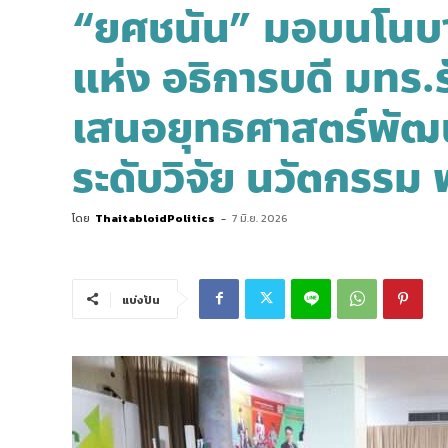
“ยศชนัน” มอบนโนบา
แห่ง อธิการบดี มทร.
เสนอยุทธศาสตร์พัฒน
ระดับวิจัย นวัตกรร
โดย
ThaitabloidPolitics
-
7 มิ.ย. 2026
แบ่งปัน