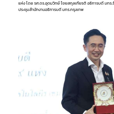
แห่ง โดย รศ.ดร.อุดมวิทย์ ไชยสกุลเกียรติ อธิการบดี มทร.
ประชุมสำนักงานอธิการบดี มทร.กรุงเทพ