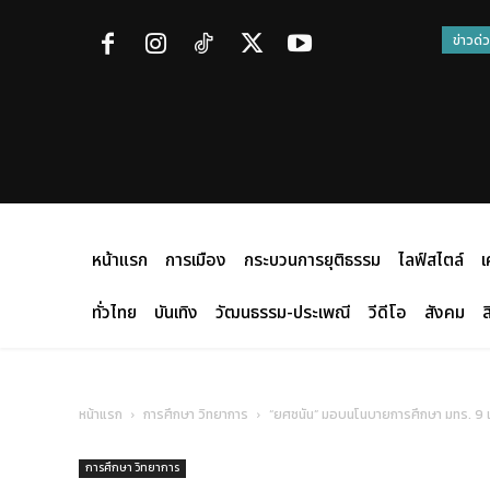
ข่าวด่
หน้าแรก
การเมือง
กระบวนการยุติธรรม
ไลฟ์สไตล์
เ
ทั่วไทย
บันเทิง
วัฒนธรรม-ประเพณี
วีดีโอ
สังคม
ส
หน้าแรก
การศึกษา วิทยาการ
“ยศชนัน” มอบนโนบายการศึกษา มทร. 9 แ
การศึกษา วิทยาการ