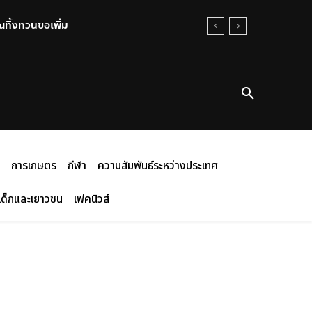
ณทิ้งทวนขอเพิ่ม
การเกษตร
กีฬา
ความสัมพันธ์ระหว่างประเทศ
เด็กและเยาวชน
เฟคนิวส์