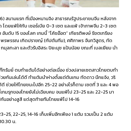
6) สนามแรก ที่เมืองหนานจิง สาธารณรัฐประชาชนจีน หลังจาก
 โดยแพ้ให้กับ เซอร์เบีย 0-3 เซต และแพ้ เจ้าภาพจีน 2-3 เซต
ันดับ 15 ของโลก เกมนี้ “โค้ชอ๊อต” เกียรติพงษ์ รัชตเกรียง
่” พรพรรณ เกิดปราชญ์ (กัปตันทีม), ศศิภาพร จันทวิสูตร, ทัด
ยา กมุลทะลา และตัวรับอิสระ ปิยะนุช แป้นน้อย ขณะที่ เบลเยียม นำ
ยา ก๊กรัมย์ ตบทำแต้มได้อย่างต่อเนื่อง ช่วงปลายเซตสาวไทยตบทำ
ยกันเล่นได้ดี ทำแต้มนำห่างตั้งแต่ต้นเกม ทัดดาว นึกแจ้ง, วริ
้ดี ช่วยให้ไทยชนะไปอีก 25-22 อย่างไรก็ตาม เซตที่ 3 และ 4 พอ
ะที่เกมรุกของไทยยังไม่เฉียบคม จนแพ้ไป 23-25 และ 22-25 มา
้กันอย่างสูสี แต่สุดท้ายทีมไทยแพ้ไป 14-16
25, 22-25, 14-16 เก็บเพิ่มอีกเพียง 1 แต้ม รวมเป็น 2 แต้ม
 10.30 น.