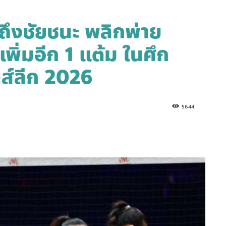
ถึงชัยชนะ พลิกพ่าย
พิ่มอีก 1 แต้ม ในศึก
ส์ลีก 2026
5644