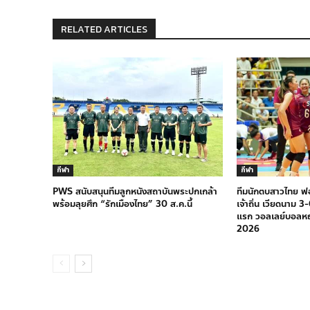
RELATED ARTICLES
กีฬา
กีฬา
PWS สนับสนุนทีมลูกหนังสถาบันพระปกเกล้า
ทีมนักตบสาวไทย ฟ
พร้อมลุยศึก “รักเมืองไทย” 30 ส.ค.นี้
เจ้าถิ่น เวียดนาม 
แรก วอลเลย์บอลห
2026