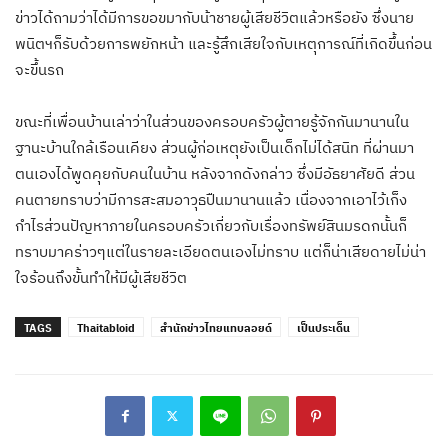
ข่าวได้ถามว่าได้มีการขอขมากับน้าชายผู้เสียชีวิตแล้วหรือยัง ซึ่งนาย
พนิตฯก็รับด้วยการพยักหน้า และรู้สึกเสียใจกับเหตุการณ์ที่เกิดขึ้นก่อน
จะขึ้นรถ
ขณะที่เพื่อนบ้านเล่าว่าในส่วนของครอบครัวผู้ตายรู้จักกันมานานใน
ฐานะบ้านใกล้เรือนเคียง ส่วนผู้ก่อเหตุยังเป็นเด็กไม่ได้สนิท ที่ผ่านมา
ตนเองได้พูดคุยกับคนในบ้าน หลังจากดังกล่าว ซึ่งมีอัธยาศัยดี ส่วน
คนตายทราบว่ามีการสะสมอาวุธปืนมานานแล้ว เนื่องจากเอาไว้เก็ง
กำไรส่วนปัญหาภายในครอบครัวเกี่ยวกับเรื่องทรัพย์สินมรดกนั้นก็
ทราบมาคร่าวๆแต่ในรายละเอียดตนเองไม่ทราบ แต่ก็น่าเสียดายไม่น่า
ใจร้อนถึงขั้นทำให้มีผู้เสียชีวิต
TAGS
Thaitabloid
สำนักข่าวไทยแทบลอยด์
เป็นประเด็น