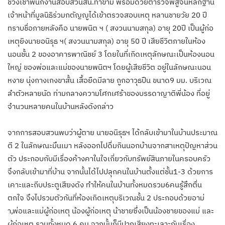
ช่วงเช้าพนักงานสอบสวนสน.ท่าข้าม พร้อมด้วยตำรวจพิสูจน์หลักฐาน
เจ้าหน้าที่มูลนิธิร่วมกตัญญูได้เข้าตรวจสอบเหตุ หลานชายวัย 20 ปี
ทราบชื่อภายหลังคือ นายพนิต ฯ ( สงวนนามสกุล) อายุ 20ปี เป็นผู้ก่อ
เหตุยิงนายอนิรุธ ฯ( สงวนนามสกุล) อายุ 50 ปี เสียชีวิตภายในห้อง
นอนชั้น 2 ของอาคารพาณิชย์ 3 โดยในที่เกิดเหตุลักษณะเป็นห้องนอน
ใหญ่ ของพ่อและแม่ของนายพนิตฯ โดยผู้เสียชีวิต อยู่ในลักษณะนอน
หงาย นุ่งกางเกงขาสั้น เสื้อยืดมีลาย ถูกอาวุธปืน ขนาด9 มม. บริเวณ
ลำตัวหลายนัด ท่ามกลางความโศกเศร้าของบรรดาญาติพี่น้อง ที่อยู่
จำนวนหลายคนในบ้านหลังดังกล่าว
จากการสอบสวนพบว่าผู้ตาย นายอนิรุธฯ ได้กลับเข้ามาในบ้านประมาณ
ตี 2 ในลักษณะมึนเมา หลังออกไปดื่มกินนอกบ้านจากสาเหตุปัญหาส่วน
ตัว ประกอบกับมีเรื่องค้างคาในใจเกี่ยวกับทรัพย์สินภายในครอบครัว
จึงกลับเข้ามาที่บ้าน จากนั้นได้ไปปลุกคนในบ้านตั้งแต่ชั้น1-3 ด้วยการ
เคาะและถีบประตูเสียงดัง ทำให้คนในบ้านทั้งหมดรวม6คนรู้สึกตื่น
ตกใจ จึงไปรวมตัวกันที่ห้องเกิดเหตุบริเวณชั้น 2 ประกอบด้วยอาม่
า,พ่อและแม่ผู้ก่อเหตุ น้องผู้ก่อเหตุ น้าชายซึ่งเป็นน้องชายของแม่ และ
ผู้ก่อเหตุ รวมทั้งหมด 6 คน จากนั้นก็มีปากเสียงทะเลาะกันเรื่อง