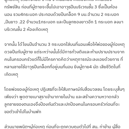
ทรัพย์สิน ก่อนที่ผู้ตายจะขึ้นไปเอาอาวุธปืนบริเวณชั้น 3 ซึ่งเป็นห้อง
นอน รวม4กระบอก ประกอบด้วยปืนกล็อก 9 มม.จำนวน 2 กระบอก
,ปืนยาว .22 จำนวน1กระบอก และปืนลูกซองยาวอีก 1 กระบอก ลงมา
บริเวณชั้น 2 ห้องเกิดเหตุ
จากนั้น ได้โยนปืนจำนวน 3 กระบอกใส่บนที่นอนเพื่อให้พ่อของผู้ก่อเหตุ
ดวลปืนกับผู้ตาย แต่ระหว่างนั้นได้มีการท้วงติงและห้ามปรามปราบจาก
คนในครอบครัวแต่ก็ไม่มีใครคาดคิดว่าเหตุการณ์จะลงเอยด้วยการ ที่
หลานชายใช้อาวุธปืนกล็อกที่อยู่บนที่นอน ยิงผู้ตาย4 นัด เสียชีวิตในที่
เกิดเหตุ
โดยพ่อของผู้ก่อเหตุ ปฏิเสธที่จะให้สัมภาษณ์กับสื่อมวลชน โดยระบุสั้นๆ
เพียงว่า พูดตายเมาสุราเข้ามาภายในบ้าน และสร้างความหวาดกลัว
ลูกชายของตนเองจึงป้องกันตัวและปกป้องคนในครอบครัวก่อนที่จะ
ขอตัวเข้าไปในบ้านพัก
ส่วนนายพนิตฯผู้ก่อเหตุ ก่อนที่จะถูกควบคุมตัวไปที่ สน. ท่าข้าม ผู้สื่อ