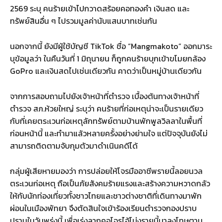
2569 ระบุ คนร้ายเข้าไปกวาดสร้อยคอทองคำ เงินสด และ
ทรัพย์สินอื่น ๆ ไปรวมมูลค่านับแสนบาทเช่นกัน
นอกจากนี้ ยังมีผู้ใช้บัญชี TikTok ชื่อ “Mangmakoto” ออกมาระ
บุข้อมูลว่า ในคืนวันที่ 1 มิถุนายน ก็ถูกคนร้ายบุกเข้าขโมยกล้อง
GoPro และเงินสดไปเช่นเดียวกัน คาดว่าเป็นหมู่บ้านเดียวกัน
จากการสอบถามไปยังเจ้าหน้าที่ตำรวจ เบื้องต้นทางเจ้าหน้าที่
ตำรวจ สภ.ห้วยใหญ่ ระบุว่า คนร้ายที่ก่อเหตุน่าจะเป็นรายเดียว
กับที่เคยตระเวนก่อเหตุลักทรัพย์ตามบ้านพักพูลวิลลาในพื้นที่
ก่อนหน้านี้ และทำมาแล้วหลายครั้งอย่างย่ามใจ แต่ปัจจุบันยังไม่
สามารถติดตามจับกุมตัวมาดำเนินคดีได้
กลุ่มผู้เสียหายมองว่า การปล่อยให้โจรมืออาชีพรายนี้ลอยนวล
ตระเวนก่อเหตุ ถือเป็นภัยสังคมร้ายแรงและสร้างความหวาดกลัว
ให้กับนักท่องเที่ยวทั้งชาวไทยและชาวต่างชาติที่เดินทางมาพัก
ผ่อนในเมืองพัทยา จึงตัดสินใจเข้าร้องเรียนตำรวจกองปราบ
ปรามในวันพรุ่งนี้ เพื่อเร่งลากคอโจรไอ้โม่งรายนี้มาลงโทษตาม