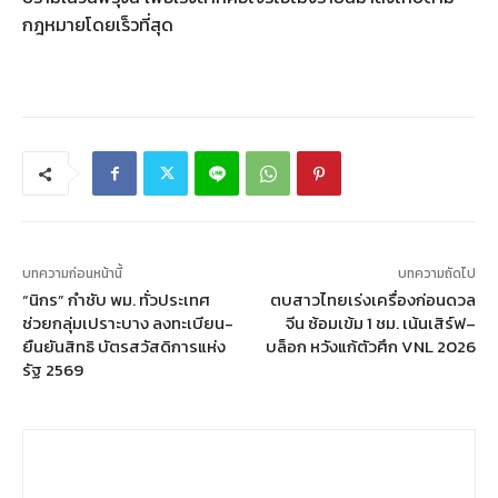
กฎหมายโดยเร็วที่สุด
บทความก่อนหน้านี้
บทความถัดไป
“นิกร” กำชับ พม. ทั่วประเทศ
ตบสาวไทยเร่งเครื่องก่อนดวล
ช่วยกลุ่มเปราะบาง ลงทะเบียน-
จีน ซ้อมเข้ม 1 ชม. เน้นเสิร์ฟ–
ยืนยันสิทธิ บัตรสวัสดิการแห่ง
บล็อก หวังแก้ตัวศึก VNL 2026
รัฐ 2569