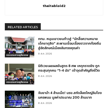
thaitabloid2
RELATED ARTICLES
กทม. หนุนเยาวชนก้าวสู่ “นักสื่อความหมาย
เด็กชาดุสิต” สะพานเชื่อมเรื่องราวจากท้องถิ่น
สู่อัตลักษณ์เมืองอันทรงคุณค่า
8 ส.ค. 2026
กระบวนการยุติธรรม
นิติเวชเผยผลชันสูตร 8 ศพ เหตุกราดยิง ถูก
กระสุนทุกคน “1-4 นัด” เข้าจุดสำคัญถึงชีวิต
8 ส.ค. 2026
กระบวนการยุติธรรม
จับยาบ้า 4 ล้านเม็ด! นรข.สกัดล็อตใหญ่ริมโขง
นครพนม มูลค่าประมาณ 200 ล้านบาท
8 ส.ค. 2026