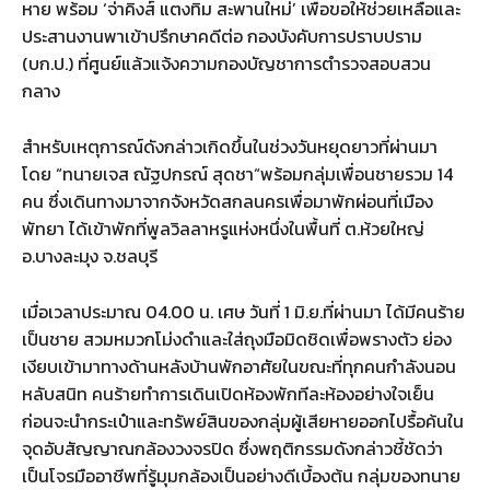
หาย พร้อม ‘จ่าคิงส์ แตงทิม สะพานใหม่’ เพื่อขอให้ช่วยเหลือและ
ประสานงานพาเข้าปรึกษาคดีต่อ กองบังคับการปราบปราม
(บก.ป.) ที่ศูนย์แล้วแจ้งความกองบัญชาการตำรวจสอบสวน
กลาง
สำหรับเหตุการณ์ดังกล่าวเกิดขึ้นในช่วงวันหยุดยาวที่ผ่านมา
โดย “ทนายเจส ณัฐปกรณ์ สุดชา“พร้อมกลุ่มเพื่อนชายรวม 14
คน ซึ่งเดินทางมาจากจังหวัดสกลนครเพื่อมาพักผ่อนที่เมือง
พัทยา ได้เข้าพักที่พูลวิลลาหรูแห่งหนึ่งในพื้นที่ ต.ห้วยใหญ่
อ.บางละมุง จ.ชลบุรี
เมื่อเวลาประมาณ 04.00 น. เศษ วันที่ 1 มิ.ย.ที่ผ่านมา ได้มีคนร้าย
เป็นชาย สวมหมวกโม่งดำและใส่ถุงมือมิดชิดเพื่อพรางตัว ย่อง
เงียบเข้ามาทางด้านหลังบ้านพักอาศัยในขณะที่ทุกคนกำลังนอน
หลับสนิท คนร้ายทำการเดินเปิดห้องพักทีละห้องอย่างใจเย็น
ก่อนจะนำกระเป๋าและทรัพย์สินของกลุ่มผู้เสียหายออกไปรื้อค้นใน
จุดอับสัญญาณกล้องวงจรปิด ซึ่งพฤติกรรมดังกล่าวชี้ชัดว่า
เป็นโจรมืออาชีพที่รู้มุมกล้องเป็นอย่างดีเบื้องต้น กลุ่มของทนาย