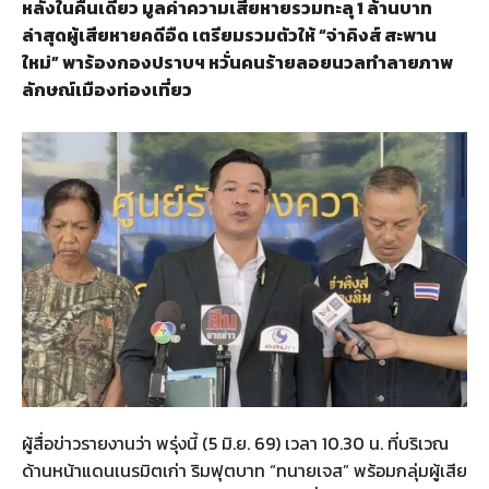
หลังในคืนเดียว มูลค่าความเสียหายรวมทะลุ 1 ล้านบาท
ล่าสุดผู้เสียหายคดีอืด เตรียมรวมตัวให้ “จ่าคิงส์ สะพาน
ใหม่” พาร้องกองปราบฯ หวั่นคนร้ายลอยนวลทำลายภาพ
ลักษณ์เมืองท่องเที่ยว
ผู้สื่อข่าวรายงานว่า พรุ่งนี้ (5 มิ.ย. 69) เวลา 10.30 น. ที่บริเวณ
ด้านหน้าแดนเนรมิตเก่า ริมฟุตบาท “ทนายเจส” พร้อมกลุ่มผู้เสีย