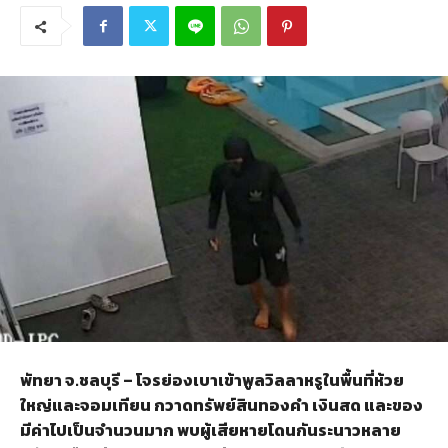
พัทยา จ.ชลบุรี – โจรย่องเบาเข้าพูลวิลลาหรูในพื้นที่ห้วย
ใหญ่และจอมเทียน กวาดทรัพย์สินทองคำ เงินสด และของ
มีค่าไปเป็นจำนวนมาก พบผู้เสียหายโดนกันระนาวหลาย