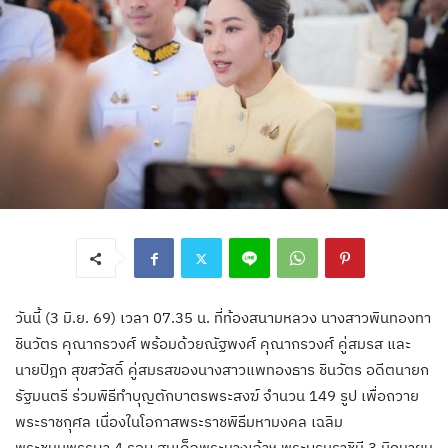
วันนี้ (3 มิ.ย. 69) เวลา 07.35 น. ที่ท้องสนามหลวง นางสาวพินทองทา
ชินวัตร คุณากรวงศ์ พร้อมด้วยณัฐพงศ์ คุณากรวงศ์ คู่สมรส และ
นายปิฎก สุขสวัสดิ์ คู่สมรสของนางสาวแพทองธาร ชินวัตร อดีตนายก
รัฐมนตรี ร่วมพิธีทำบุญตักบาตรพระสงฆ์ จำนวน 149 รูป เพื่อถวาย
พระราชกุศล เนื่องในโอกาสพระราชพิธีมหามงคล เฉลิม
พระชนมพรรษา 4 รอบ สมเด็จพระนางเจ้าฯ พระบรมราชินี 3 มิถุนายน