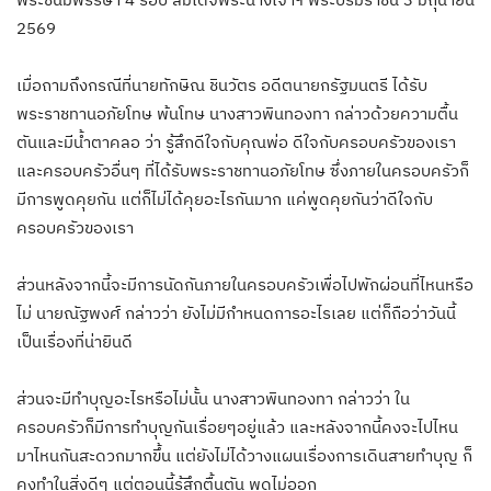
2569
เมื่อถามถึงกรณีที่นายทักษิณ ชินวัตร อดีตนายกรัฐมนตรี ได้รับ
พระราชทานอภัยโทษ พ้นโทษ นางสาวพินทองทา กล่าวด้วยความตื้น
ตันและมีน้ำตาคลอ ว่า รู้สึกดีใจกับคุณพ่อ ดีใจกับครอบครัวของเรา
และครอบครัวอื่นๆ ที่ได้รับพระราชทานอภัยโทษ ซึ่งภายในครอบครัวก็
มีการพูดคุยกัน แต่ก็ไม่ได้คุยอะไรกันมาก แค่พูดคุยกันว่าดีใจกับ
ครอบครัวของเรา
ส่วนหลังจากนี้จะมีการนัดกันภายในครอบครัวเพื่อไปพักผ่อนที่ไหนหรือ
ไม่ นายณัฐพงศ์ กล่าวว่า ยังไม่มีกำหนดการอะไรเลย แต่ก็ถือว่าวันนี้
เป็นเรื่องที่น่ายินดี
ส่วนจะมีทำบุญอะไรหรือไม่นั้น นางสาวพินทองทา กล่าวว่า ใน
ครอบครัวก็มีการทำบุญกันเรื่อยๆอยู่แล้ว และหลังจากนี้คงจะไปไหน
มาไหนกันสะดวกมากขึ้น แต่ยังไม่ได้วางแผนเรื่องการเดินสายทำบุญ ก็
คงทำในสิ่งดีๆ แต่ตอนนี้รู้สึกตื้นตัน พูดไม่ออก