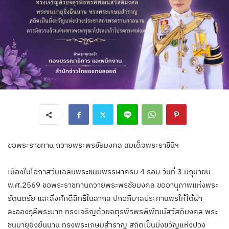
ขอพระราชทาน ถวายพระพรชัยมงคล สมเด็จพระราชินีฯ
เนื่องในโอกาสวันเฉลิมพระชนมพรรษาครบ 4 รอบ วันที่ 3 มิถุนายน
พ.ศ.2569 ขอพระราชทานถวายพระพรชัยมงคล ขออานุภาพแห่งพระ
รัตนตรัย และสิ่งศักดิ์สิทธิ์ในสากล ปกอภิบาลประทานพรให้ใต้ฝ่า
ละอองธุลีพระบาท ทรงเจริญด้วยจตุรพิธพรพิพัฒน์สวัสดิมงคล พระ
ชนมายุยิ่งยืนนาน ทรงพระเกษมสำราญ สถิตเป็นมิ่งขวัญแห่งปวง