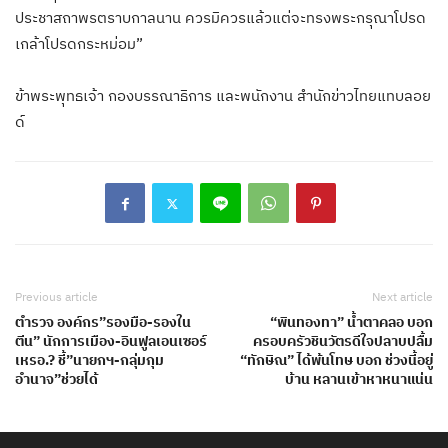
ประชาสถาพรตราบกาลนาน ควรมิควรแล้วแต่จะทรงพระกรุณาโปรด
เกล้าโปรดกระหม่อม”
ข้าพระพุทธเจ้า กองบรรณาธิการ และพนักงาน สำนักข่าวไทยแทบลอย
ด์
Previous article
Next article
ตำรวจ องค์กร”รองมือ-รองใน
“พินทองทา” น้ำตาคลอ บอก
ตีน” นักการเมือง-อินฟูลเอนเซอร์
ครอบครัวชินวัตรดีใจปลาบปลื้ม
เหรอ.? ชี้”นายกฯ-กลุ่มกุม
“ทักษิณ” ได้พ้นโทษ บอก ช่วงนี้อยู่
อำนาจ”ช่วยได้
บ้าน หลานเข้าหาหนาแน่น