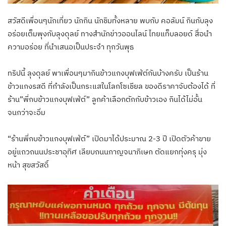
สวัสดีเพื่อนๆนักเที่ยว นักกิน นักชิมทั้งหลาย พบกับ คอลัมน์ กินกับลุง
อร่อยเต็มพุงกับลุงดุลย์ ทางสำนักข่าวออนไลน์ ไทยแท็บลอยด์ สื่อนำ
ความอร่อย ที่นำเสนอเป็นประจำ ทุกวันพุธ
ทริปนี้ ลุงดุลย์ พาเพื่อนๆมากินข้าวแกงบุฟเฟ่ต์กันบ้างครับ เป็นร้าน
ข้าวแกงรสดี ที่กำลังเป็นกระแสในโลกโซเชียล ของดีราคาจับต้องได้ ที่
ร้าน”พี่กบข้าวแกงบุฟเฟ่ต์” ลูกค้าเลือกตักกับข้าวเอง กินได้ไม่อั้น
จนกว่าจะอิ่ม
“ร้านพี่กบข้าวแกงบุฟเฟ่ต์” เปิดมาได้ประมาณ 2-3 ปี เปิดตัวค้าขาย
อยู่แถวถนนประชาอุทิศ เลียบถนนกาญจนาภิเษก ตัดแยกทุ่งครุ มุ่ง
หน้า สุขสวัสดิ์