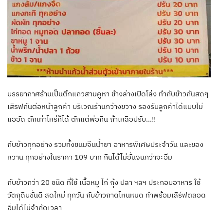
บรรยากาศร้านเป็นตึกแถวสามคูหา ข้างล่างเปิดโล่ง ทำกับข้าวกันสดๆ
เสิรฟกันต่อหน้าลูกค้า บริเวณร้านกว้างขวาง รองรับลูกค้าได้แบบไม่
แออัด ตักเท่าไหร่ก็ได้ ตักแต่พ่อกิน ถ้าเหลือปรับ…!!
กับข้าวทุกอย่าง รวมทั้งขนมจีนน้ำยา อาหารพิเศษประจำวัน และของ
หวาน ทุกอย่างในราคา 109 บาท กินได้ไม่อั้นจนกว่าจะอิ่ม
กับข้าวกว่า 20 ชนิด ที่ใช้ เนื้อหมู ไก่ กุ้ง ปลา ฯลฯ ประกอบอาหาร ใช้
วัตถุดิบชั้นดี สดใหม่ ทุกวัน กับข้าวถาดไหนหมด ทำพร้อมเสิร์ฟตลอด
อิ่มได้ไม่จำกัดเวลา