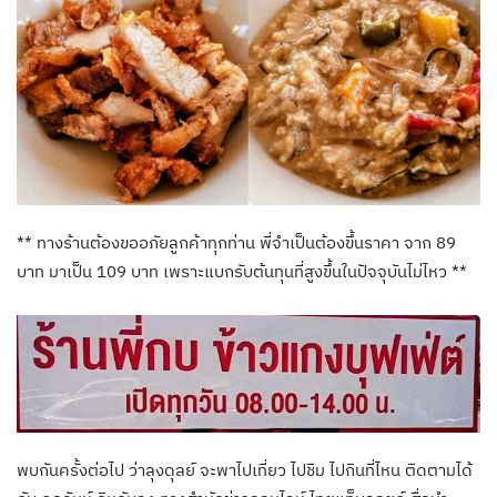
** ทางร้านต้องขออภัยลูกค้าทุกท่าน พี่จำเป็นต้องขึ้นราคา จาก 89
บาท มาเป็น 109 บาท เพราะแบกรับต้นทุนที่สูงขึ้นในปัจจุบันไม่ไหว **
พบกันครั้งต่อไป ว่าลุงดุลย์ จะพาไปเที่ยว ไปชิม ไปกินที่ไหน ติดตามได้