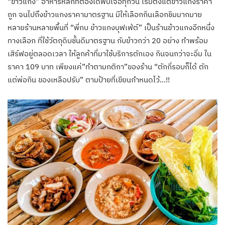
“ข้าวแกง” อาหารหลักที่ต้องได้พบเจอทุกวัน เริ่มตั้งแต่ข้าวแกงราคา
ถูก จนไปถึงข้าวแกงราคามาตรฐาน มีให้เลือกกินเลือกชิมมากมาย
หลายร้านหลายพื้นที่ “พี่กบ ข้าวแกงบุฟเฟ่ต์” เป็นร้านข้าวแกงอีกหนึ่ง
ทางเลือก ที่ใช้วัตถุดิบชั้นดีมาตรฐาน กับข้าวกว่า 20 อย่าง ทำพร้อม
เสิร์ฟอยู่ตลอดเวลา ให้ลูกค้าที่มาใช้บริการตักเอง กินจนกว่าจะอิ่ม ใน
ราคา 109 บาท เพียงแค่”ทำตามกติกา”ของร้าน “ตักกี่รอบก็ได้ ตัก
แต่พ่อกิน ของเหลือปรับ” ตามป้ายที่เขียนกำหนดไว้…!!