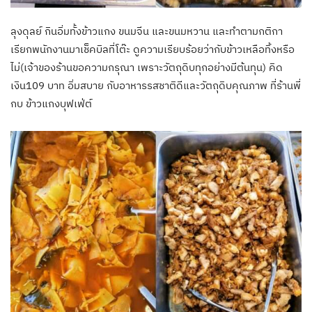
ลุงดุลย์ กินอิ่มทั้งข้าวแกง ขนมจีน และขนมหวาน และทำตามกติกา
เรียกพนักงานมาเช็คบิลที่โต๊ะ ดูความเรียบร้อยว่ากับข้าวเหลือทิ้งหรือ
ไม่(เจ้าของร้านขอความกรุณา เพราะวัตถุดิบทุกอย่างมีต้นทุน) คิด
เงิน109 บาท อิ่มสบาย กับอาหารรสชาติดีและวัตถุดิบคุณภาพ ที่ร้านพี่
กบ ข้าวแกงบุฟเฟ่ต์