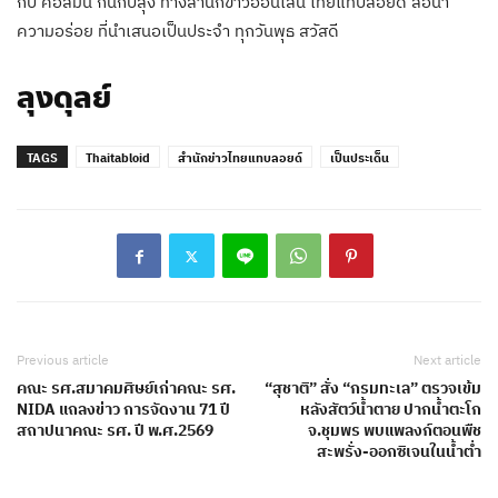
กับ คอลัมน์ กินกับลุง ทางสำนักข่าวออนไลน์ ไทยแท็บลอยด์ สื่อนำ
ความอร่อย ที่นำเสนอเป็นประจำ ทุกวันพุธ สวัสดี
ลุงดุลย์
TAGS
Thaitabloid
สำนักข่าวไทยแทบลอยด์
เป็นประเด็น
Previous article
Next article
คณะ รศ.สมาคมศิษย์เก่าคณะ รศ.
“สุชาติ” สั่ง “กรมทะเล” ตรวจเข้ม
NIDA แถลงข่าว การจัดงาน 71 ปี
หลังสัตว์น้ำตาย ปากน้ำตะโก
สถาปนาคณะ รศ. ปี พ.ศ.2569
จ.ชุมพร พบแพลงก์ตอนพืช
สะพรั่ง-ออกซิเจนในน้ำต่ำ