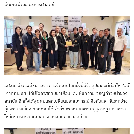
บัณฑิตพัฒน บริหารศาสตร์
รศ.ดร.อัชกรณ์ กล่าวว่า การจัดงานในครั้งนี้มีวัตถุประสงค์ที่จะให้ศิษย์
เก่าคณะ รศ. ได้มีโอกาสกลับมาเยือนและเห็นความเจริญก้าวหน้าของ
สถาบัน อีกทั้งได้พูดคุยแลกเปลี่ยนประสบการณ์ ซึ่งกันและกันระหว่าง
รุ่นพี่กับรุ่นน้อง ตลอดจนได้เข้าร่วมพิธีศิษย์กตัญญูบูชาครู และกราบ
ไหว้คณาจารย์ที่เคยอบรมสั่งสอนกันมาอีกด้วย