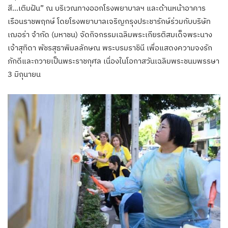
สี…เติมฝัน” ณ บริเวณทางออกโรงพยาบาลฯ และด้านหน้าอาคาร
เรือนราชพฤกษ์ โดยโรงพยาบาลเจริญกรุงประชารักษ์ร่วมกับบริษัท
เฌอร่า จำกัด (มหาชน) จัดกิจกรรมเฉลิมพระเกียรติสมเด็จพระนาง
เจ้าสุทิดา พัชรสุธาพิมลลักษณ พระบรมราชินี เพื่อแสดงความจงรัก
ภักดีและถวายเป็นพระราชกุศล เนื่องในโอกาสวันเฉลิมพระชนมพรรษา
3 มิถุนายน