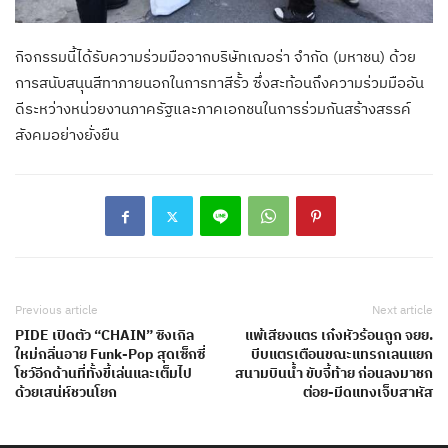
กิจกรรมนี้ได้รับความร่วมมือจากบริษัทเฌอร่า จำกัด (มหาชน) ด้วย
การสนับสนุนสีทาภายนอกในการทาสีรั้ว ซึ่งสะท้อนถึงความร่วมมืออัน
ดีระหว่างหน่วยงานภาครัฐและภาคเอกชนในการร่วมกันสร้างสรรค์
สังคมอย่างยั่งยืน
Previous article
Next article
PIDE เปิดตัว “CHAIN” ซิงเกิล
แพ้เสียงแตร เก๋งหัวร้อนถูก จยย.
ใหม่กลิ่นอาย Funk-Pop สุดเซ็กซี่
บีบแตรเตือนขณะแทรกเลนแยก
โชว์อีกด้านที่ทั้งขี้เล่นและเต็มไป
สนามบินน้ำ ขับจี้ท้าย ก่อนลงมาชก
ด้วยเสน่ห์ชวนโยก
ต่อย-มีดแทงเจ็บสาหัส