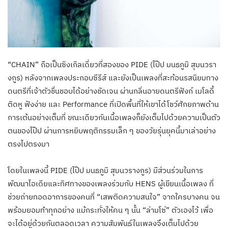
“CHAIN” ถือเป็นซิงเกิลเดี่ยวที่สองของ PIDE (ไป๊ป มนธภูมิ สุมนวรา
งกูร) หลังจากเพลงประกอบซีรีส์ และยังเป็นเพลงที่สะท้อนรสนิยมทาง
ดนตรีที่เจ้าตัวชื่นชอบได้อย่างชัดเจน ผ่านกลิ่นอายดนตรีฟังก์ เมโลดี้
ติดหู ฟังง่าย และ Performance ที่เปิดพื้นที่ให้เขาได้โชว์ศักยภาพด้าน
การเต้นอย่างเต็มที่ ขณะเดียวกันเนื้อเพลงก็ยังเต็มไปด้วยความเป็นตัว
ตนของไป๊ป ผ่านการหยิบพฤติกรรมเล็ก ๆ ของวัยรุ่นยุคนี้มาเล่าอย่าง
ตรงไปตรงมา
โดยในเพลงนี้ PIDE (ไป๊ป มนธภูมิ สุมนวรางกูร) มีส่วนร่วมในการ
พัฒนาไอเดียและทิศทางของเพลงร่วมกับ HENS ผู้เขียนเนื้อเพลง ที่
ช่วยถ่ายทอดอาการของคนที่ “เสพติดความสนใจ” จากใครบางคน จน
พร้อมยอมทำทุกอย่าง แม้กระทั่งให้คน ๆ นั้น “ล่ามโซ่” ตัวเองไว้ เพื่อ
จะได้อยู่ด้วยกันตลอดเวลา ความสัมพันธ์ในเพลงจึงเต็มไปด้วย