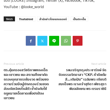
ของ [LOOKE] Instagram, Twitter (X), Facebook, TikTok,
YouTube : @looke_world
TAGS
Thaitabloid
สำนักข่าวไทยแทบลอยด์
เป็นประเด็น
Previous article
Next article
ตร.คุ้มครองสวัสดิภาพของเด็ก
รพ.เจริญกรุงประชารักษ์ จัด
และเยาวชน แนะสถานศึกษาคัด
กิจกรรมจิตอาสา “CKP. ทำดีแต้ม
กรองบุคลากรเข้มงวด พร้อมขอ
สี…เติมฝัน” เฉลิมพระเกียรติ
ความร่วมมือผู้ปกครองร่วมสอด
สมเด็จพระนางเจ้าสุทิดา พัชรสุธา
ส่องภัยเงียบใกล้ตัว ย้ำบังคับใช้
พิมลลักษณ พระบรมราชินี
กฎหมายเด็ดขาดเพื่อปกป้อง
เยาวชน