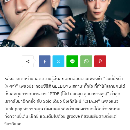
หลังจากเคยถ่ายทอดความรู้สึกละเอียดอ่อนผ่านเพลงช้า “วันนี้ปีหน้า
(9PM)” เพลงประกอบซีรีส์ GELBOYS สถานะกั๊กใจ ที่ทำให้หลายคนได้
เห็นอีกมุมทางดนตรีของ “PIDE (ไป๊ป มนธภูมิ สุมนวรางกูร)” ล่าสุด
เขากลับมาอีกครั้ง กับ Solo เดี่ยว ซิงเกิลใหม่ “CHAIN” เพลงแนว
funk-pop จังหวะสนุก ที่เผยเสน่ห์อีกด้านของตัวเองได้อย่างชัดเจน
ทั้งความขี้เล่น เซ็กซี่ และเต็มไปด้วย groove ที่ชวนขยับตามตั้งแต่
วินาทีแรก