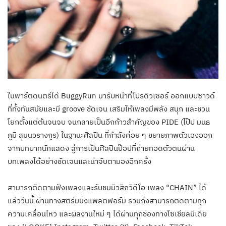
ในพาร์ตดนตรีได้ BuggyRun มารับหน้าที่โปรดิวเซอร์ ออกแบบซาวด์
ที่ทั้งทันสมัยและมี groove ชัดเจน เสริมให้เพลงมีพลัง สนุก และชวน
โยกตั้งแต่ต้นจนจบ จนกลายเป็นอีกก้าวสำคัญของ PIDE (ไป๊ป มนธ
ภูมิ สุมนวรางกูร) ในฐานะศิลปิน ที่กำลังค่อย ๆ ขยายภาพตัวเองออก
จากบทบาทนักแสดง สู่การเป็นศิลปินป๊อปที่ถ่ายทอดตัวตนผ่าน
บทเพลงได้อย่างชัดเจนและน่าจับตามองอีกครั้ง
สามารถติดตามฟังเพลงและรับชมมิวสิกวิดีโอ เพลง “CHAIN” ได้
แล้ววันนี้ ผ่านทางสตรีมมิ่งแพลตฟอร์ม รวมถึงสามารถติดตามทุก
ความเคลื่อนไหว และผลงานใหม่ ๆ ได้ผ่านทุกช่องทางโซเชียลมีเดีย