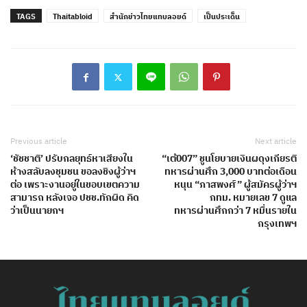
TAGS
Thaitabloid
สำนักข่าวไทยแทบลอยด์
เป็นประเด็น
Previous article
Next article
‘ชัชชาติ’ ปรับกลยุทธ์หาเสียงใน
“เต้007” ชูนโยบายเงินผดุงเกียรติ
ห้างสลับลงชุมชน ขอลงชิงผู้ว่าฯ
ทหารผ่านศึก 3,000 บาทต่อเดือน
ต่อ เพราะงานอยู่ในขอบเขตความ
หนุน “ภาสพงศ์” ผู้สมัครผู้ว่าฯ
สามารถ หลังเจอ ปชช.ทักผิด คิด
กทม. หมายเลข 7 ดูแล
ว่าเป็นนายกฯ
ทหารผ่านศึกกว่า 7 หมื่นรายใน
กรุงเทพฯ